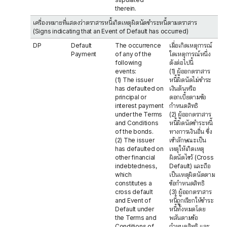
therein.
เครื่องหมายที่แสดงว่าตราสารหนี้เกิดเหตุผิดนัดชำระหนี้ตามตราสาร
(Signs indicating that an Event of Default has occurred)
DP
Default
The occurrence
เมื่อเกิดเหตุการณ์
Payment
of any of the
ใดเหตุการณ์หนึ่ง
following
ดังต่อไปนี้
events:
(1) ผู้ออกตราสาร
(1) The issuer
หนี้ผิดนัดไม่ชำระ
has defaulted on
เงินต้นหรือ
principal or
ดอกเบี้ยตามข้อ
interest payment
กำหนดสิทธิ
under the Terms
(2) ผู้ออกตราสาร
and Conditions
หนี้ผิดนัดชำระหนี้
of the bonds.
ทางการเงินอื่น ซึ่ง
(2) The issuer
เข้าลักษณะเป็น
has defaulted on
เหตุให้เกิดเหตุ
other financial
ผิดนัดไขว้ (Cross
indebtedness,
Default) และถือ
which
เป็นเหตุผิดนัดตาม
constitutes a
ข้อกำหนดสิทธิ
cross default
(3) ผู้ออกตราสาร
and Event of
หนี้ถูกเรียกให้ชำระ
Default under
หนี้ทั้งหมดโดย
the Terms and
พลันตามข้อ
Conditions of
กำหนดสิทธิ และ