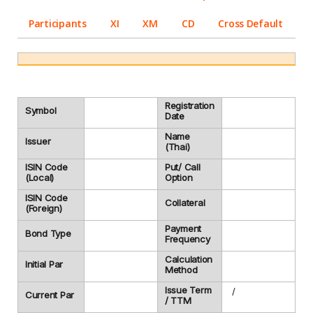
Participants
XI
XM
CD
Cross Default
Registration
Symbol
Date
Name
Issuer
(Thai)
ISIN Code
Put/ Call
(Local)
Option
ISIN Code
Collateral
(Foreign)
Payment
Bond Type
Frequency
Calculation
Initial Par
Method
Issue Term
/
Current Par
/ TTM