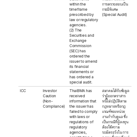
within the
การตรวจสอบเป็น
timeframe
กรณีพิเศษ
prescribed by
(Special Audit)
law or regulatory
agencies.
(2) The
Securities and
Exchange
Commission
(SEC) has
ordered the
issuer to amend
its financial
statements or
has ordered a
special audit.
ICC
Investor
ThaiBMA has
สมาคมได้รับข้อมูล
Caution
received
ว่าผู้ออกตราสาร
(Non-
information that
หนี้ไม่ปฏิบัติตาม
Compliance)
the issuer has
กฎหมายหรือกฎ
failed to comply
เกณฑ์ของหน่วย
with laws or
งานกำกับดูแล ซึ่ง
regulations of
เป็นกรณีที่ผู้ลงทุน
regulatory
ต้องใช้ความ
agencies,
ระมัดระวังใน การ