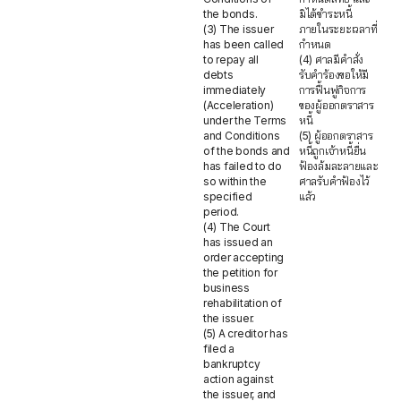
the bonds.
มิได้ชำระหนี้
(3) The issuer
ภายในระยะเวลาที่
has been called
กำหนด
to repay all
(4) ศาลมีคำสั่ง
debts
รับคำร้องขอให้มี
immediately
การฟื้นฟูกิจการ
(Acceleration)
ของผู้ออกตราสาร
under the Terms
หนี้
and Conditions
(5) ผู้ออกตราสาร
of the bonds and
หนี้ถูกเจ้าหนี้ยื่น
has failed to do
ฟ้องล้มละลายและ
so within the
ศาลรับคำฟ้องไว้
specified
แล้ว
period.
(4) The Court
has issued an
order accepting
the petition for
business
rehabilitation of
the issuer.
(5) A creditor has
filed a
bankruptcy
action against
the issuer, and