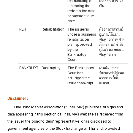
restructuring or
ครบกำหนดชำระ
amending the
เงิน
redemption date
or payment due
date.
REH
Rehabilitation
The issuer is
ผู้ออกตราสารหนี้
under a business
อยู่ภายใต้แผน
rehabilitation
ฟื้นฟูกิจการที่ศาล
plan approved
ล้มละลายมีคำสั่ง
by the
เห็นชอบด้วยแผน
Bankruptcy
ฟื้นฟูกิจการ
Court.
BANKRUPT
Bankruptcy
The Bankruptcy
ศาลล้มละลาย
Court has
พิพากษาให้ผู้ออก
adjudged the
ตราสารหนี้ล้ม
issuer bankrupt.
ละลาย
Disclaimer :
Thai Bond Market Association (“ThaiBMA”) publishes all signs and
data appearing in this section of ThaiBMA’s website as received from
the issuer, the bondholders’ representative, or as disclosed to
government agencies or the Stock Exchange of Thailand, provided