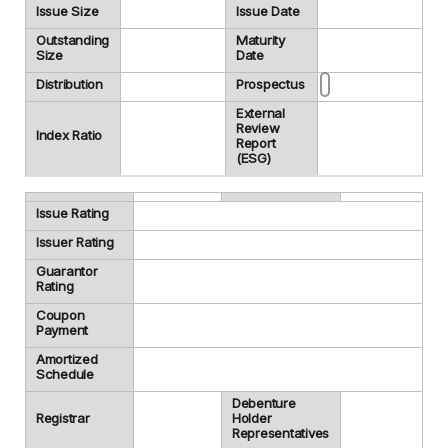
Issue Size
Issue Date
Outstanding
Maturity
Size
Date
Distribution
Prospectus
External
Review
Index Ratio
Report
(ESG)
Issue Rating
Issuer Rating
Guarantor
Rating
Coupon
Payment
Amortized
Schedule
Debenture
Registrar
Holder
Representatives