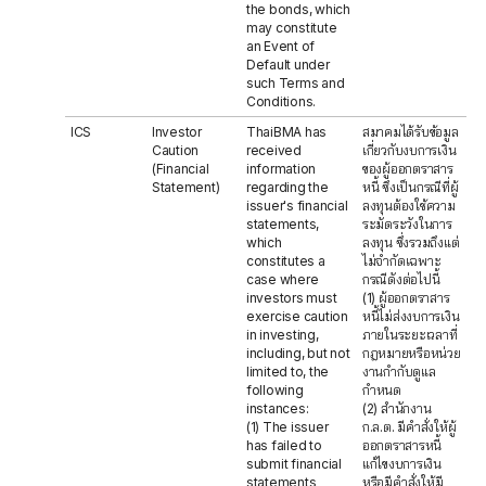
the bonds, which
may constitute
an Event of
Default under
such Terms and
Conditions.
ICS
Investor
ThaiBMA has
สมาคมได้รับข้อมูล
Caution
received
เกี่ยวกับงบการเงิน
(Financial
information
ของผู้ออกตราสาร
Statement)
regarding the
หนี้ ซึ่งเป็นกรณีที่ผู้
issuer's financial
ลงทุนต้องใช้ความ
statements,
ระมัดระวังในการ
which
ลงทุน ซึ่งรวมถึงแต่
constitutes a
ไม่จำกัดเฉพาะ
case where
กรณีดังต่อไปนี้
investors must
(1) ผู้ออกตราสาร
exercise caution
หนี้ไม่ส่งงบการเงิน
in investing,
ภายในระยะเวลาที่
including, but not
กฎหมายหรือหน่วย
limited to, the
งานกำกับดูแล
following
กำหนด
instances:
(2) สำนักงาน
(1) The issuer
ก.ล.ต. มีคำสั่งให้ผู้
has failed to
ออกตราสารหนี้
submit financial
แก้ไขงบการเงิน
statements
หรือมีคำสั่งให้มี