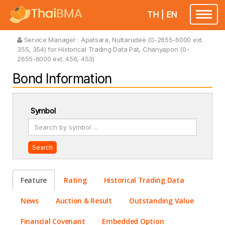
TH
|
EN
Toggle
navigatio
Service Manager :
Apatsara, Nuttarudee (0-2655-6000 ext.
355, 354) for Historical Trading Data Pat, Chanyapon (0-
2655-6000 ext. 456, 453)
Bond Information
Symbol
Search
Feature
Rating
Historical Trading Data
News
Auction & Result
Outstanding Value
Financial Covenant
Embedded Option