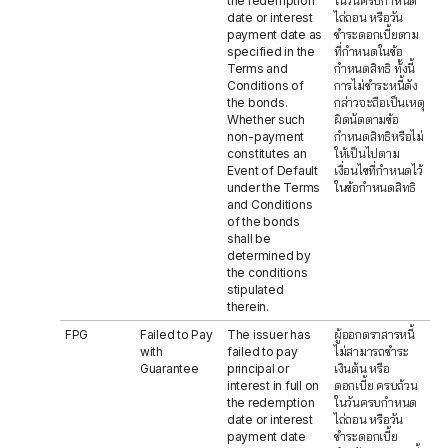
the redemption
ในวันครบกำหนด
date or interest
ไถ่ถอน หรือวัน
payment date as
ชำระดอกเบี้ยตาม
specified in the
ที่กำหนดในข้อ
Terms and
กำหนดสิทธิ ทั้งนี้
Conditions of
การไม่ชำระหนี้ดัง
the bonds.
กล่าวจะถือเป็นเหตุ
Whether such
ผิดนัดตามข้อ
non-payment
กำหนดสิทธิหรือไม่
constitutes an
ให้เป็นไปตาม
Event of Default
เงื่อนไขที่กำหนดไว้
under the Terms
ในข้อกำหนดสิทธิ
and Conditions
of the bonds
shall be
determined by
the conditions
stipulated
therein.
FPG
Failed to Pay
The issuer has
ผู้ออกตราสารหนี้
with
failed to pay
ไม่สามารถชำระ
Guarantee
principal or
เงินต้น หรือ
interest in full on
ดอกเบี้ย ครบถ้วน
the redemption
ในวันครบกำหนด
date or interest
ไถ่ถอน หรือวัน
payment date
ชำระดอกเบี้ย