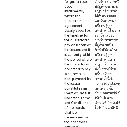
for guaranteed
สำหรับตราสารหนี้
debt
ที่มีผู้ค้ำประกันซึ่ง
instruments,
สัญญาค้ำประกัน
where the
ได้กำหนดระยะ
guarantee
เวลาในการชำระ
agreement
หนี้แทนผู้ออก
clearly specifies
ตราสารหนี้ไว้อย่าง
the timeline for
ชัดแจ้ง และอยู่
the guarantor to
ระหว่างระยะเวลา
pay on behalf of
ที่ผู้ค้ำประกัน
the issuer, and it
มีหน้าที่ต้องชำระ
is currently within
หนี้แทนผู้ออก
the period where
ตราสารหนี้ตาม
the guarantor is
สัญญาค้ำประกัน
obligated to pay.
ทั้งนี้ การไม่ชำระ
Whether such
หนี้ของผู้ออก
non-payment by
ตราสารหนี้ดัง
the issuer
กล่าวจะถือเป็นเหตุ
constitutes an
ผิดนัดตามข้อ
Event of Default
กำหนดสิทธิหรือไม่
under the Terms
ให้เป็นไปตาม
and Conditions
เงื่อนไขที่กำหนดไว้
of the bonds
ในข้อกำหนดสิทธิ
shall be
determined by
the conditions
stipulated