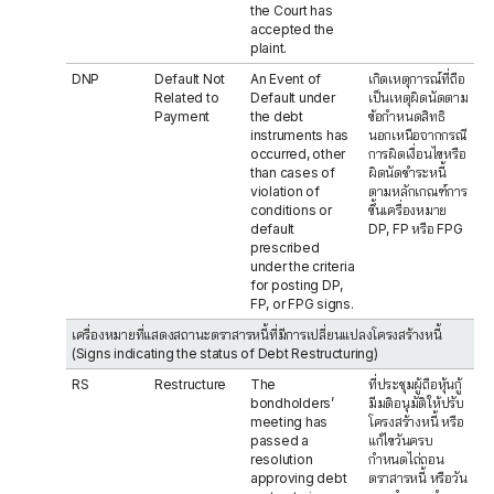
the Court has
accepted the
plaint.
DNP
Default Not
An Event of
เกิดเหตุการณ์ที่ถือ
Related to
Default under
เป็นเหตุผิดนัดตาม
Payment
the debt
ข้อกำหนดสิทธิ
instruments has
นอกเหนือจากกรณี
occurred, other
การผิดเงื่อนไขหรือ
than cases of
ผิดนัดชำระหนี้
violation of
ตามหลักเกณฑ์การ
conditions or
ขึ้นเครื่องหมาย
default
DP, FP หรือ FPG
prescribed
under the criteria
for posting DP,
FP, or FPG signs.
เครื่องหมายที่แสดงสถานะตราสารหนี้ที่มีการเปลี่ยนแปลงโครงสร้างหนี้
(Signs indicating the status of Debt Restructuring)
RS
Restructure
The
ที่ประชุมผู้ถือหุ้นกู้
bondholders’
มีมติอนุมัติให้ปรับ
meeting has
โครงสร้างหนี้ หรือ
passed a
แก้ไขวันครบ
resolution
กำหนดไถ่ถอน
approving debt
ตราสารหนี้ หรือวัน