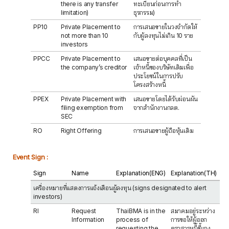
there is any transfer
ทะเบียนก่อนการทำ
limitation)
ธุรกรรม)
PP10
Private Placement to
การเสนอขายในวงจำกัดให้
not more than 10
กับผู้ลงทุนไม่เกิน 10 ราย
investors
PPCC
Private Placement to
เสนอขายต่อบุคคลที่เป็น
the company’s creditor
เจ้าหนี้ของบริษัทเดิมเพื่อ
ประโยชน์ในการปรับ
โครงสร้างหนี้
PPEX
Private Placement with
เสนอขายโดยได้รับผ่อนผัน
filing exemption from
จากสำนักงานกลต.
SEC
RO
Right Offering
การเสนอขายผู้ถือหุ้นเดิม
Event Sign :
Sign
Name
Explanation(ENG)
Explanation(TH)
เครื่องหมายที่แสดงการแจ้งเตือนผู้ลงทุน (signs designated to alert
investors)
RI
Request
ThaiBMA is in the
สมาคมอยู่ระหว่าง
Information
process of
การขอให้ผู้ออก
requesting the
ตราสารหนี้ชี้แจง