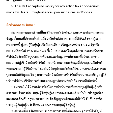
infringement from ThaiBMA.
5. ThaiBMA accepts no liability for any action taken or decision
made by Users through reliance upon such signs and/or data.
ข้อจำกัดความรับผิด :
สมาคมตลาดตราสารหนี้ไทย (“สมาคม”) จัดทำและเผยแพร่เครื่องหมายและ
ข้อมูลทั้งหมดที่ปรากฏในส่วนนี้ของเว็บไซต์สมาคม ตามที่ได้รับแจ้งจากผู้ออก
ตราสารหนี้ ผู้แทนผู้ถือหุ้นกู้ หรือมีการเปิดเผยข้อมูลต่อหน่วยงานของรัฐ หรือ
ตลาดหลักทรัพย์แห่งประเทศไทย ซึ่งมีการเผยแพร่ข้อมูลต่อสาธารณชนเป็นการ
ทั่วไปแล้ว โดยมีวัตถุประสงค์เพื่อเผยแพร่ข้อมูล เท่านั้น และเพื่ออำนวยความ
สะดวกแก่ผู้เข้าถึงหรือเข้าใช้บริการเครื่องหมายและข้อมูลที่ปรากฏบนเว็บไซต์
ของสมาคม (“ผู้ใช้บริการ”) และไม่มีวัตถุประสงค์เพื่อแก้ไขสถานการณ์เฉพาะของ
บุคคลหรือนิติบุคคลใด ๆ โดยการเข้าถึงหรือการเข้าใช้เครื่องหมายและข้อมูล ผู้ใช้
บริการได้อ่าน เข้าใจยอมรับและตกลงผูกพันตามข้อจำกัดความรับผิดดังนี้
1. สมาคมไม่ได้มีส่วนเกี่ยวข้องในการดำเนินการเรียกประชุมผู้ถือหุ้นกู้ หรือ
ตรวจสอบว่าการจัดประชุมผู้ถือหุ้นกู้และการลงคะแนนเสียงเป็นไปอย่างถูกต้อง
และสอดคล้องกับกฎหมาย ระเบียบ ข้อสัญญา หลักเกณฑ์ที่ใช้บังคับกับการจัด
ประชุมผู้ถือหุ้นกู้ หรือรับรองมติของการประชุมผู้ถือหุ้นกู้
2. สมาคมขึ้นเครื่องหมายประกอบตราสารหนี้เพื่อแสดงเหตุการณ์สำคัญที่