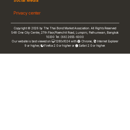
Social Media
Non-resident Flows
Privacy center
e-bookbuilding
Copyright © 2026 by The Thai Bond Market Association. All Rights Reserved
548 One City Centre, 27th Floor,Ploenchit Road, Lumpini, Pathumwan, Bangkok
10330 Tel. (66) 2655-6000
Our website is best viewed on
1280x1024 with
Chrome
,
Internet Explorer
9 or higher,
Firefox 2.0 or higher or
Safari 2.0 or higher.
FRN Rate
Bond Price
ASEAN+3 Bond Info