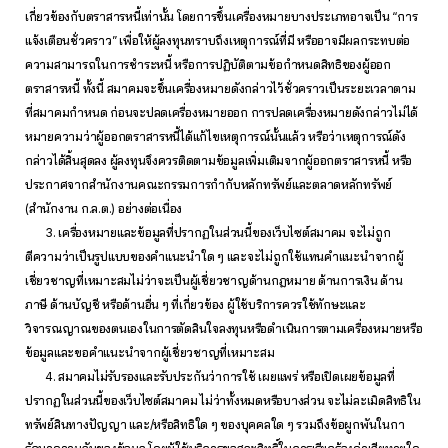
เกี่ยวข้องกับตราสารหนี้เท่านั้น โดยการขึ้นเครื่องหมายบางประเภทอาจเป็น “การ
แจ้งเตือนชั่วคราว” เพื่อให้ผู้ลงทุนทราบถึงเหตุการณ์ที่มี หรืออาจมีผลกระทบต่อ
ความสามารถในการชำระหนี้ หรือการปฏิบัติตามข้อกำหนดสิทธิของผู้ออก
ตราสารหนี้ ทั้งนี้ สมาคมจะขึ้นเครื่องหมายดังกล่าวไว้ชั่วคราวเป็นระยะเวลาตาม
ที่สมาคมกำหนด ก่อนจะปลดเครื่องหมายออก การปลดเครื่องหมายดังกล่าวไม่ได้
หมายความว่าผู้ออกตราสารหนี้ได้แก้ไขเหตุการณ์นั้นแล้ว หรือว่าเหตุการณ์ดัง
กล่าวได้สิ้นสุดลง ผู้ลงทุนจึงควรติดตามข้อมูลเพิ่มเติมจากผู้ออกตราสารหนี้ หรือ
ประกาศจากสำนักงานคณะกรรมการกำกับหลักทรัพย์และตลาดหลักทรัพย์
(สำนักงาน ก.ล.ต.) อย่างต่อเนื่อง
3. เครื่องหมายและข้อมูลที่ปรากฏในส่วนนี้ของเว็บไซต์สมาคม จะไม่ถูก
ตีความว่าเป็นรูปแบบของคำแนะนำใด ๆ และจะไม่ถูกใช้แทนคำแนะนำจากผู้
เชี่ยวชาญที่เหมาะสมไม่ว่าจะเป็นผู้เชี่ยวชาญด้านกฎหมาย ด้านการเงิน ด้าน
ภาษี ด้านบัญชี หรือด้านอื่น ๆ ที่เกี่ยวข้อง ผู้ใช้บริการควรใช้ทักษะและ
วิจารณญาณของตนเองในการตัดสินใจลงทุนหรือดำเนินการตามเครื่องหมายหรือ
ข้อมูลและขอคำแนะนำจากผู้เชี่ยวชาญที่เหมาะสม
4. สมาคมไม่รับรองและรับประกันว่าการใช้ เผยแพร่ หรือเปิดเผยข้อมูลที่
ปรากฏในส่วนนี้ของเว็บไซต์สมาคม ไม่ว่าทั้งหมดหรือบางส่วน จะไม่ละเมิดสิทธิใน
ทรัพย์สินทางปัญญา และ/หรือสิทธิใด ๆ ของบุคคลใด ๆ รวมถึงข้อผูกพันในกา