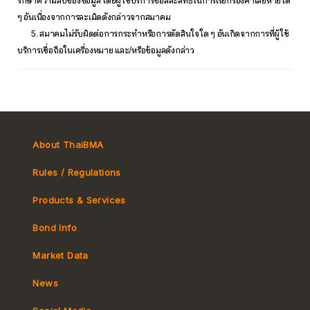
รักษาความลับของข้อมูล โดยผู้ใช้บริการขอสละสิทธิ์ในการเรียกร้องค่าเสียหายใด
ๆ อันเนื่องจากการละเมิดดังกล่าวจากสมาคม
5. สมาคมไม่รับผิดต่อการกระทำหรือการตัดสินใจใด ๆ อันเกิดจากการที่ผู้ใช้
บริการเชื่อถือในเครื่องหมาย และ/หรือข้อมูลดังกล่าว
About ThaiBMA
Rules / Regulations
Products & Services
Bond Info
Market Convention
Market Data
Tax
Yield Curve
News
MeBond