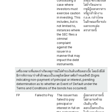
constituting a
ลงทุน ซึ่งรวมถึงแต่
case where
ไม่จำกัดเฉพาะ
investors must
กรณีผู้ออกตราสาร
exercise caution
หนี้ถูกสำนักงาน
in investing. This
ก.ล.ต. กล่าวโทษ
includes, but is
ในลักษณะที่อาจส่ง
not limited to,
ผลกระทบต่อ
instances where
ตราสารหนี้
the SEC files a
criminal
complaint
against the
issuer in a
manner that may
impact the debt
instruments.
เครื่องหมายที่แสดงว่าเกิดเหตุการณ์ไม่ชำระเงินต้นหรือดอกเบี้ย โดยยังมิได้
มีการพิจารณาว่าเข้าลักษณะเป็นเหตุผิดนัดตามข้อกำหนดสิทธิ (Signs
indicating non-payment of principal or interest, pending
determination as to whether an Event of Default under the
Terms and Conditions of the bonds has occurred)
FP
Failed to Pay
The issuer has
ผู้ออกตราสารหนี้
failed to pay
ไม่สามารถชำระ
principal or
เงินต้น หรือ
interest in full on
ดอกเบี้ยครบถ้วน