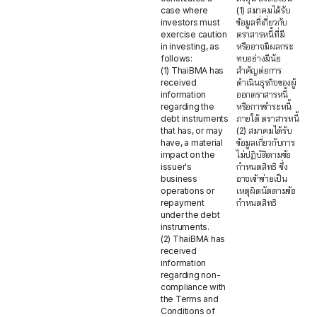
case where
(1) สมาคมได้รับ
investors must
ข้อมูลที่เกี่ยวกับ
exercise caution
ตราสารหนี้ที่มี
in investing, as
หรืออาจมีผลกระ
follows:
ทบอย่างมีนัย
(1) ThaiBMA has
สำคัญต่อการ
received
ดำเนินธุรกิจของผู้
information
ออกตราสารหนี้
regarding the
หรือการชำระหนี้
debt instruments
ภายใต้ ตราสารหนี้
that has, or may
(2) สมาคมได้รับ
have, a material
ข้อมูลเกี่ยวกับการ
impact on the
ไม่ปฏิบัติตามข้อ
issuer's
กำหนดสิทธิ ซึ่ง
business
อาจเข้าข่ายเป็น
operations or
เหตุผิดนัดตามข้อ
repayment
กำหนดสิทธิ
under the debt
instruments.
(2) ThaiBMA has
received
information
regarding non-
compliance with
the Terms and
Conditions of