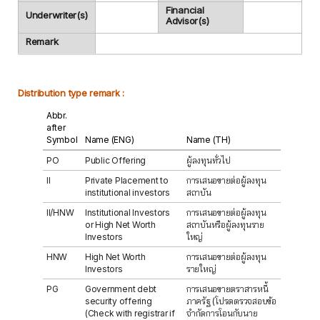
Financial
Underwriter(s)
Advisor(s)
Remark
Distribution type remark :
Abbr.
after
Symbol
Name (ENG)
Name (TH)
PO
Public Offering
ผู้ลงทุนทั่วไป
II
Private Placement to
การเสนอขายต่อผู้ลงทุน
institutional investors
สถาบัน
II/HNW
Institutional Investors
การเสนอขายต่อผู้ลงทุน
or High Net Worth
สถาบันหรือผู้ลงทุนราย
Investors
ใหญ่
HNW
High Net Worth
การเสนอขายต่อผู้ลงทุน
Investors
รายใหญ่
PG
Government debt
การเสนอขายตราสารหนี้
security offering
ภาครัฐ (โปรดตรวจสอบข้อ
(Check with registrar if
จำกัดการโอนกับนาย