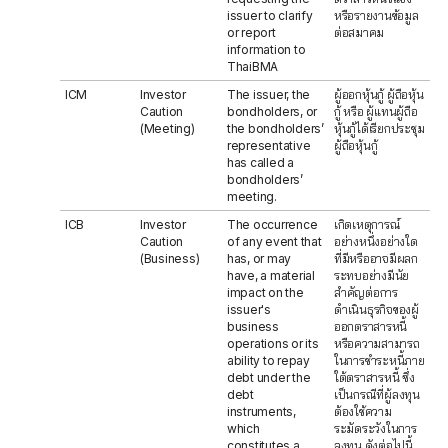
issuer to clarify
หรือรายงานข้อมูล
or report
ต่อสมาคม
information to
ThaiBMA
ICM
Investor
The issuer, the
ผู้ออกหุ้นกู้ ผู้ถือหุ้น
Caution
bondholders, or
กู้ หรือ ผู้แทนผู้ถือ
(Meeting)
the bondholders’
หุ้นกู้ได้เรียกประชุม
representative
ผู้ถือหุ้นกู้
has called a
bondholders’
meeting.
ICB
Investor
The occurrence
เกิดเหตุการณ์
Caution
of any event that
อย่างหนึ่งอย่างใด
(Business)
has, or may
ที่มีหรืออาจมีผลก
have, a material
ระทบอย่างมีนัย
impact on the
สำคัญต่อการ
issuer's
ดำเนินธุรกิจของผู้
business
ออกตราสารหนี้
operations or its
หรือความสามารถ
ability to repay
ในการชำระหนี้ภาย
debt under the
ใต้ตราสารหนี้ ซึ่ง
debt
เป็นกรณีที่ผู้ลงทุน
instruments,
ต้องใช้ความ
which
ระมัดระวังในการ
constitutes a
ลงทุน ดังต่อไปนี้