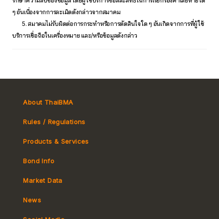
รักษาความลับของข้อมูล โดยผู้ใช้บริการขอสละสิทธิ์ในการเรียกร้องค่าเสียหายใด
ๆ อันเนื่องจากการละเมิดดังกล่าวจากสมาคม
5. สมาคมไม่รับผิดต่อการกระทำหรือการตัดสินใจใด ๆ อันเกิดจากการที่ผู้ใช้
บริการเชื่อถือในเครื่องหมาย และ/หรือข้อมูลดังกล่าว
About ThaiBMA
Rules / Regulations
Products & Services
Bond Info
Market Convention
Market Data
Tax
Yield Curve
News
MeBond