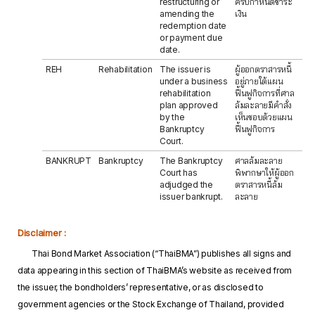
restructuring or
ครบกำหนดชำระ
amending the
เงิน
redemption date
or payment due
date.
REH
Rehabilitation
The issuer is
ผู้ออกตราสารหนี้
under a business
อยู่ภายใต้แผน
rehabilitation
ฟื้นฟูกิจการที่ศาล
plan approved
ล้มละลายมีคำสั่ง
by the
เห็นชอบด้วยแผน
Bankruptcy
ฟื้นฟูกิจการ
Court.
BANKRUPT
Bankruptcy
The Bankruptcy
ศาลล้มละลาย
Court has
พิพากษาให้ผู้ออก
adjudged the
ตราสารหนี้ล้ม
issuer bankrupt.
ละลาย
Disclaimer :
Thai Bond Market Association (“ThaiBMA”) publishes all signs and
data appearing in this section of ThaiBMA’s website as received from
the issuer, the bondholders’ representative, or as disclosed to
government agencies or the Stock Exchange of Thailand, provided