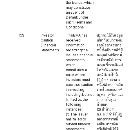
the bonds, which
may constitute
an Event of
Default under
such Terms and
Conditions.
ICS
Investor
ThaiBMA has
สมาคมได้รับข้อมูล
Caution
received
เกี่ยวกับงบการเงิน
(Financial
information
ของผู้ออกตราสาร
Statement)
regarding the
หนี้ ซึ่งเป็นกรณีที่ผู้
issuer's financial
ลงทุนต้องใช้ความ
statements,
ระมัดระวังในการ
which
ลงทุน ซึ่งรวมถึงแต่
constitutes a
ไม่จำกัดเฉพาะ
case where
กรณีดังต่อไปนี้
investors must
(1) ผู้ออกตราสาร
exercise caution
หนี้ไม่ส่งงบการเงิน
in investing,
ภายในระยะเวลาที่
including, but not
กฎหมายหรือหน่วย
limited to, the
งานกำกับดูแล
following
กำหนด
instances:
(2) สำนักงาน
(1) The issuer
ก.ล.ต. มีคำสั่งให้ผู้
has failed to
ออกตราสารหนี้
submit financial
แก้ไขงบการเงิน
statements
หรือมีคำสั่งให้มี