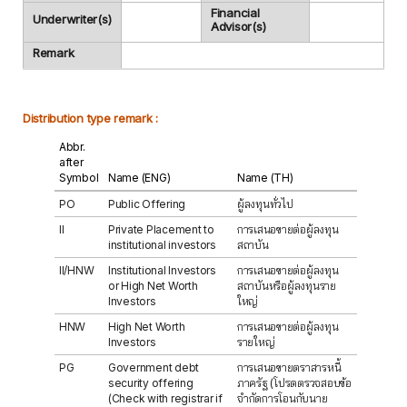
Financial
Underwriter(s)
Advisor(s)
Remark
Distribution type remark :
Abbr.
after
Symbol
Name (ENG)
Name (TH)
PO
Public Offering
ผู้ลงทุนทั่วไป
II
Private Placement to
การเสนอขายต่อผู้ลงทุน
institutional investors
สถาบัน
II/HNW
Institutional Investors
การเสนอขายต่อผู้ลงทุน
or High Net Worth
สถาบันหรือผู้ลงทุนราย
Investors
ใหญ่
HNW
High Net Worth
การเสนอขายต่อผู้ลงทุน
Investors
รายใหญ่
PG
Government debt
การเสนอขายตราสารหนี้
security offering
ภาครัฐ (โปรดตรวจสอบข้อ
(Check with registrar if
จำกัดการโอนกับนาย