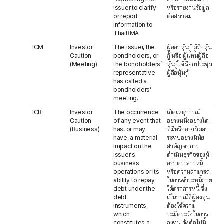
issuer to clarify
หรือรายงานข้อมูล
or report
ต่อสมาคม
information to
ThaiBMA
ICM
Investor
The issuer, the
ผู้ออกหุ้นกู้ ผู้ถือหุ้น
Caution
bondholders, or
กู้ หรือ ผู้แทนผู้ถือ
(Meeting)
the bondholders’
หุ้นกู้ได้เรียกประชุม
representative
ผู้ถือหุ้นกู้
has called a
bondholders’
meeting.
ICB
Investor
The occurrence
เกิดเหตุการณ์
Caution
of any event that
อย่างหนึ่งอย่างใด
(Business)
has, or may
ที่มีหรืออาจมีผลก
have, a material
ระทบอย่างมีนัย
impact on the
สำคัญต่อการ
issuer's
ดำเนินธุรกิจของผู้
business
ออกตราสารหนี้
operations or its
หรือความสามารถ
ability to repay
ในการชำระหนี้ภาย
debt under the
ใต้ตราสารหนี้ ซึ่ง
debt
เป็นกรณีที่ผู้ลงทุน
instruments,
ต้องใช้ความ
which
ระมัดระวังในการ
constitutes a
ลงทุน ดังต่อไปนี้