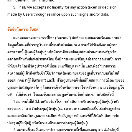
infringement from ThaiBMA.
5. ThaiBMA accepts no liability for any action taken or decision
made by Users through reliance upon such signs and/or data.
ข้อจำกัดความรับผิด :
สมาคมตลาดตราสารหนี้ไทย (“สมาคม”) จัดทำและเผยแพร่เครื่องหมายและ
ข้อมูลทั้งหมดที่ปรากฏในส่วนนี้ของเว็บไซต์สมาคม ตามที่ได้รับแจ้งจากผู้ออก
ตราสารหนี้ ผู้แทนผู้ถือหุ้นกู้ หรือมีการเปิดเผยข้อมูลต่อหน่วยงานของรัฐ หรือ
ตลาดหลักทรัพย์แห่งประเทศไทย ซึ่งมีการเผยแพร่ข้อมูลต่อสาธารณชนเป็นการ
ทั่วไปแล้ว โดยมีวัตถุประสงค์เพื่อเผยแพร่ข้อมูล เท่านั้น และเพื่ออำนวยความ
สะดวกแก่ผู้เข้าถึงหรือเข้าใช้บริการเครื่องหมายและข้อมูลที่ปรากฏบนเว็บไซต์
ของสมาคม (“ผู้ใช้บริการ”) และไม่มีวัตถุประสงค์เพื่อแก้ไขสถานการณ์เฉพาะของ
บุคคลหรือนิติบุคคลใด ๆ โดยการเข้าถึงหรือการเข้าใช้เครื่องหมายและข้อมูล ผู้ใช้
บริการได้อ่าน เข้าใจยอมรับและตกลงผูกพันตามข้อจำกัดความรับผิดดังนี้
1. สมาคมไม่ได้มีส่วนเกี่ยวข้องในการดำเนินการเรียกประชุมผู้ถือหุ้นกู้ หรือ
ตรวจสอบว่าการจัดประชุมผู้ถือหุ้นกู้และการลงคะแนนเสียงเป็นไปอย่างถูกต้อง
และสอดคล้องกับกฎหมาย ระเบียบ ข้อสัญญา หลักเกณฑ์ที่ใช้บังคับกับการจัด
ประชุมผู้ถือหุ้นกู้ หรือรับรองมติของการประชุมผู้ถือหุ้นกู้
2. สมาคมขึ้นเครื่องหมายประกอบตราสารหนี้เพื่อแสดงเหตุการณ์สำคัญที่