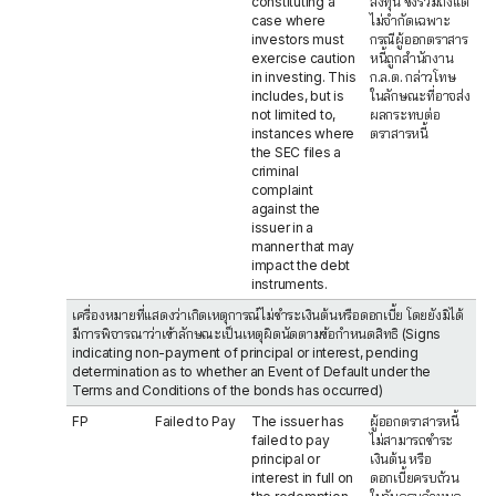
constituting a
ลงทุน ซึ่งรวมถึงแต่
case where
ไม่จำกัดเฉพาะ
investors must
กรณีผู้ออกตราสาร
exercise caution
หนี้ถูกสำนักงาน
in investing. This
ก.ล.ต. กล่าวโทษ
includes, but is
ในลักษณะที่อาจส่ง
not limited to,
ผลกระทบต่อ
instances where
ตราสารหนี้
the SEC files a
criminal
complaint
against the
issuer in a
manner that may
impact the debt
instruments.
เครื่องหมายที่แสดงว่าเกิดเหตุการณ์ไม่ชำระเงินต้นหรือดอกเบี้ย โดยยังมิได้
มีการพิจารณาว่าเข้าลักษณะเป็นเหตุผิดนัดตามข้อกำหนดสิทธิ (Signs
indicating non-payment of principal or interest, pending
determination as to whether an Event of Default under the
Terms and Conditions of the bonds has occurred)
FP
Failed to Pay
The issuer has
ผู้ออกตราสารหนี้
failed to pay
ไม่สามารถชำระ
principal or
เงินต้น หรือ
interest in full on
ดอกเบี้ยครบถ้วน