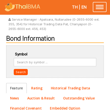
TH
|
EN
Toggle
navigatio
Service Manager :
Apatsara, Nuttarudee (0-2655-6000 ext.
355, 354) for Historical Trading Data Pat, Chanyapon (0-
2655-6000 ext. 456, 453)
Bond Information
Symbol
Search
Feature
Rating
Historical Trading Data
News
Auction & Result
Outstanding Value
Financial Covenant
Embedded Option