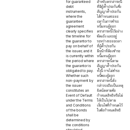
for guaranteed
สำหรับตราสารหนี้
debt
ที่มีผู้ค้ำประกันซึ่ง
instruments,
สัญญาค้ำประกัน
where the
ได้กำหนดระยะ
guarantee
เวลาในการชำระ
agreement
หนี้แทนผู้ออก
clearly specifies
ตราสารหนี้ไว้อย่าง
the timeline for
ชัดแจ้ง และอยู่
the guarantor to
ระหว่างระยะเวลา
pay on behalf of
ที่ผู้ค้ำประกัน
the issuer, and it
มีหน้าที่ต้องชำระ
is currently within
หนี้แทนผู้ออก
the period where
ตราสารหนี้ตาม
the guarantor is
สัญญาค้ำประกัน
obligated to pay.
ทั้งนี้ การไม่ชำระ
Whether such
หนี้ของผู้ออก
non-payment by
ตราสารหนี้ดัง
the issuer
กล่าวจะถือเป็นเหตุ
constitutes an
ผิดนัดตามข้อ
Event of Default
กำหนดสิทธิหรือไม่
under the Terms
ให้เป็นไปตาม
and Conditions
เงื่อนไขที่กำหนดไว้
of the bonds
ในข้อกำหนดสิทธิ
shall be
determined by
the conditions
stipulated