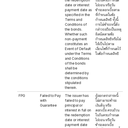
the redemption
ในวันครบกำหนด
date or interest
ไถ่ถอน หรือวัน
payment date as
ชำระดอกเบี้ยตาม
specified in the
ที่กำหนดในข้อ
Terms and
กำหนดสิทธิ ทั้งนี้
Conditions of
การไม่ชำระหนี้ดัง
the bonds.
กล่าวจะถือเป็นเหตุ
Whether such
ผิดนัดตามข้อ
non-payment
กำหนดสิทธิหรือไม่
constitutes an
ให้เป็นไปตาม
Event of Default
เงื่อนไขที่กำหนดไว้
under the Terms
ในข้อกำหนดสิทธิ
and Conditions
of the bonds
shall be
determined by
the conditions
stipulated
therein.
FPG
Failed to Pay
The issuer has
ผู้ออกตราสารหนี้
with
failed to pay
ไม่สามารถชำระ
Guarantee
principal or
เงินต้น หรือ
interest in full on
ดอกเบี้ย ครบถ้วน
the redemption
ในวันครบกำหนด
date or interest
ไถ่ถอน หรือวัน
payment date
ชำระดอกเบี้ย