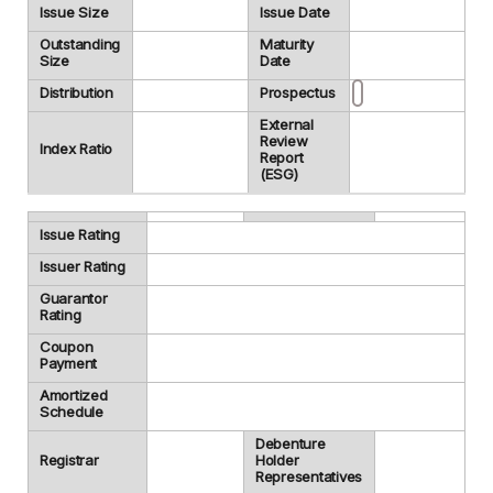
Issue Size
Issue Date
Outstanding
Maturity
Size
Date
Distribution
Prospectus
External
Review
Index Ratio
Report
(ESG)
Issue Rating
Issuer Rating
Guarantor
Rating
Coupon
Payment
Amortized
Schedule
Debenture
Registrar
Holder
Representatives