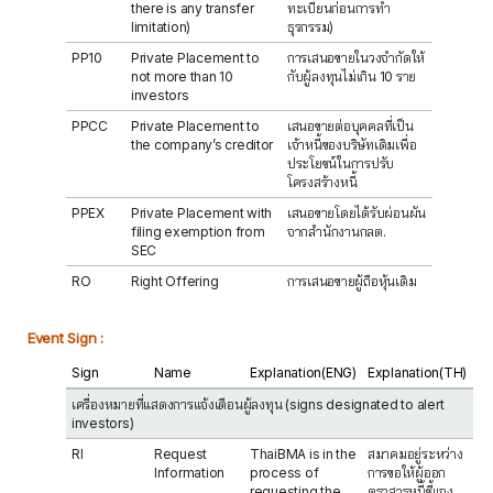
there is any transfer
ทะเบียนก่อนการทำ
limitation)
ธุรกรรม)
PP10
Private Placement to
การเสนอขายในวงจำกัดให้
not more than 10
กับผู้ลงทุนไม่เกิน 10 ราย
investors
PPCC
Private Placement to
เสนอขายต่อบุคคลที่เป็น
the company’s creditor
เจ้าหนี้ของบริษัทเดิมเพื่อ
ประโยชน์ในการปรับ
โครงสร้างหนี้
PPEX
Private Placement with
เสนอขายโดยได้รับผ่อนผัน
filing exemption from
จากสำนักงานกลต.
SEC
RO
Right Offering
การเสนอขายผู้ถือหุ้นเดิม
Event Sign :
Sign
Name
Explanation(ENG)
Explanation(TH)
เครื่องหมายที่แสดงการแจ้งเตือนผู้ลงทุน (signs designated to alert
investors)
RI
Request
ThaiBMA is in the
สมาคมอยู่ระหว่าง
Information
process of
การขอให้ผู้ออก
requesting the
ตราสารหนี้ชี้แจง