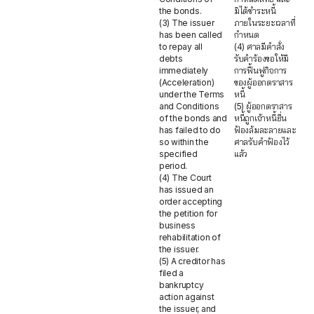
the bonds.
มิได้ชำระหนี้
(3) The issuer
ภายในระยะเวลาที่
has been called
กำหนด
to repay all
(4) ศาลมีคำสั่ง
debts
รับคำร้องขอให้มี
immediately
การฟื้นฟูกิจการ
(Acceleration)
ของผู้ออกตราสาร
under the Terms
หนี้
and Conditions
(5) ผู้ออกตราสาร
of the bonds and
หนี้ถูกเจ้าหนี้ยื่น
has failed to do
ฟ้องล้มละลายและ
so within the
ศาลรับคำฟ้องไว้
specified
แล้ว
period.
(4) The Court
has issued an
order accepting
the petition for
business
rehabilitation of
the issuer.
(5) A creditor has
filed a
bankruptcy
action against
the issuer, and