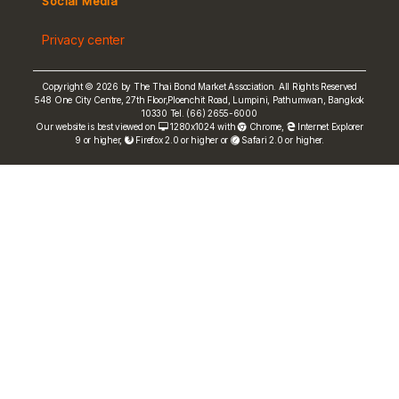
Social Media
Non-resident Flows
Privacy center
e-bookbuilding
Copyright © 2026 by The Thai Bond Market Association. All Rights Reserved
548 One City Centre, 27th Floor,Ploenchit Road, Lumpini, Pathumwan, Bangkok
10330 Tel. (66) 2655-6000
Our website is best viewed on
1280x1024 with
Chrome
,
Internet Explorer
9 or higher,
Firefox 2.0 or higher or
Safari 2.0 or higher.
FRN Rate
Bond Price
ASEAN+3 Bond Info