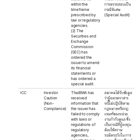
within the
การตรวจสอบเป็น
timeframe
กรณีพิเศษ
prescribed by
(Special Audit)
law or regulatory
agencies.
(2) The
Securities and
Exchange
Commission
(SEC) has
ordered the
issuer to amend
its financial
statements or
has ordered a
special audit.
ICC
Investor
ThaiBMA has
สมาคมได้รับข้อมูล
Caution
received
ว่าผู้ออกตราสาร
(Non-
information that
หนี้ไม่ปฏิบัติตาม
Compliance)
the issuer has
กฎหมายหรือกฎ
failed to comply
เกณฑ์ของหน่วย
with laws or
งานกำกับดูแล ซึ่ง
regulations of
เป็นกรณีที่ผู้ลงทุน
regulatory
ต้องใช้ความ
agencies,
ระมัดระวังใน การ