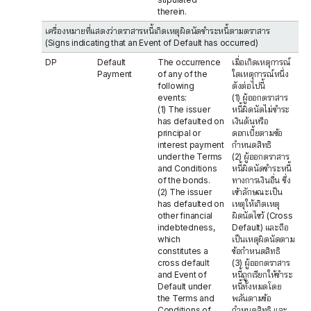
therein.
เครื่องหมายที่แสดงว่าตราสารหนี้เกิดเหตุผิดนัดชำระหนี้ตามตราสาร
(Signs indicating that an Event of Default has occurred)
DP
Default
The occurrence
เมื่อเกิดเหตุการณ์
Payment
of any of the
ใดเหตุการณ์หนึ่ง
following
ดังต่อไปนี้
events:
(1) ผู้ออกตราสาร
(1) The issuer
หนี้ผิดนัดไม่ชำระ
has defaulted on
เงินต้นหรือ
principal or
ดอกเบี้ยตามข้อ
interest payment
กำหนดสิทธิ
under the Terms
(2) ผู้ออกตราสาร
and Conditions
หนี้ผิดนัดชำระหนี้
of the bonds.
ทางการเงินอื่น ซึ่ง
(2) The issuer
เข้าลักษณะเป็น
has defaulted on
เหตุให้เกิดเหตุ
other financial
ผิดนัดไขว้ (Cross
indebtedness,
Default) และถือ
which
เป็นเหตุผิดนัดตาม
constitutes a
ข้อกำหนดสิทธิ
cross default
(3) ผู้ออกตราสาร
and Event of
หนี้ถูกเรียกให้ชำระ
Default under
หนี้ทั้งหมดโดย
the Terms and
พลันตามข้อ
Conditions of
กำหนดสิทธิ และ