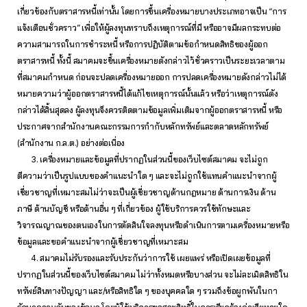
เกี่ยวข้องกับตราสารหนี้เท่านั้น โดยการขึ้นเครื่องหมายบางประเภทอาจเป็น “การ
แจ้งเตือนชั่วคราว” เพื่อให้ผู้ลงทุนทราบถึงเหตุการณ์ที่มี หรืออาจมีผลกระทบต่อ
ความสามารถในการชำระหนี้ หรือการปฏิบัติตามข้อกำหนดสิทธิของผู้ออก
ตราสารหนี้ ทั้งนี้ สมาคมจะขึ้นเครื่องหมายดังกล่าวไว้ชั่วคราวเป็นระยะเวลาตาม
ที่สมาคมกำหนด ก่อนจะปลดเครื่องหมายออก การปลดเครื่องหมายดังกล่าวไม่ได้
หมายความว่าผู้ออกตราสารหนี้ได้แก้ไขเหตุการณ์นั้นแล้ว หรือว่าเหตุการณ์ดัง
กล่าวได้สิ้นสุดลง ผู้ลงทุนจึงควรติดตามข้อมูลเพิ่มเติมจากผู้ออกตราสารหนี้ หรือ
ประกาศจากสำนักงานคณะกรรมการกำกับหลักทรัพย์และตลาดหลักทรัพย์
(สำนักงาน ก.ล.ต.) อย่างต่อเนื่อง
3. เครื่องหมายและข้อมูลที่ปรากฏในส่วนนี้ของเว็บไซต์สมาคม จะไม่ถูก
ตีความว่าเป็นรูปแบบของคำแนะนำใด ๆ และจะไม่ถูกใช้แทนคำแนะนำจากผู้
เชี่ยวชาญที่เหมาะสมไม่ว่าจะเป็นผู้เชี่ยวชาญด้านกฎหมาย ด้านการเงิน ด้าน
ภาษี ด้านบัญชี หรือด้านอื่น ๆ ที่เกี่ยวข้อง ผู้ใช้บริการควรใช้ทักษะและ
วิจารณญาณของตนเองในการตัดสินใจลงทุนหรือดำเนินการตามเครื่องหมายหรือ
ข้อมูลและขอคำแนะนำจากผู้เชี่ยวชาญที่เหมาะสม
4. สมาคมไม่รับรองและรับประกันว่าการใช้ เผยแพร่ หรือเปิดเผยข้อมูลที่
ปรากฏในส่วนนี้ของเว็บไซต์สมาคม ไม่ว่าทั้งหมดหรือบางส่วน จะไม่ละเมิดสิทธิใน
ทรัพย์สินทางปัญญา และ/หรือสิทธิใด ๆ ของบุคคลใด ๆ รวมถึงข้อผูกพันในกา