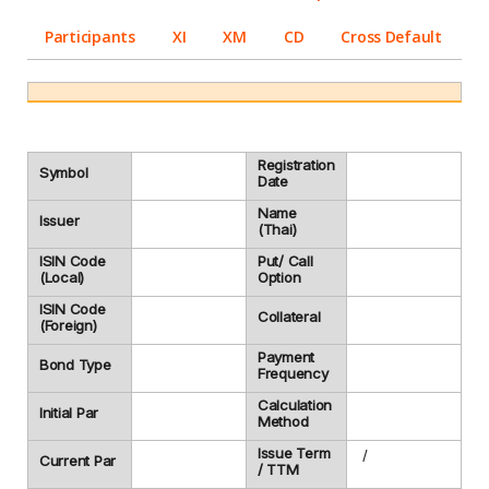
Participants
XI
XM
CD
Cross Default
Registration
Symbol
Date
Name
Issuer
(Thai)
ISIN Code
Put/ Call
(Local)
Option
ISIN Code
Collateral
(Foreign)
Payment
Bond Type
Frequency
Calculation
Initial Par
Method
Issue Term
/
Current Par
/ TTM