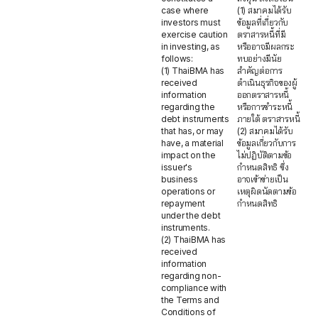
case where
(1) สมาคมได้รับ
investors must
ข้อมูลที่เกี่ยวกับ
exercise caution
ตราสารหนี้ที่มี
in investing, as
หรืออาจมีผลกระ
follows:
ทบอย่างมีนัย
(1) ThaiBMA has
สำคัญต่อการ
received
ดำเนินธุรกิจของผู้
information
ออกตราสารหนี้
regarding the
หรือการชำระหนี้
debt instruments
ภายใต้ ตราสารหนี้
that has, or may
(2) สมาคมได้รับ
have, a material
ข้อมูลเกี่ยวกับการ
impact on the
ไม่ปฏิบัติตามข้อ
issuer's
กำหนดสิทธิ ซึ่ง
business
อาจเข้าข่ายเป็น
operations or
เหตุผิดนัดตามข้อ
repayment
กำหนดสิทธิ
under the debt
instruments.
(2) ThaiBMA has
received
information
regarding non-
compliance with
the Terms and
Conditions of