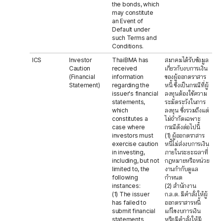
the bonds, which
may constitute
an Event of
Default under
such Terms and
Conditions.
ICS
Investor
ThaiBMA has
สมาคมได้รับข้อมูล
Caution
received
เกี่ยวกับงบการเงิน
(Financial
information
ของผู้ออกตราสาร
Statement)
regarding the
หนี้ ซึ่งเป็นกรณีที่ผู้
issuer's financial
ลงทุนต้องใช้ความ
statements,
ระมัดระวังในการ
which
ลงทุน ซึ่งรวมถึงแต่
constitutes a
ไม่จำกัดเฉพาะ
case where
กรณีดังต่อไปนี้
investors must
(1) ผู้ออกตราสาร
exercise caution
หนี้ไม่ส่งงบการเงิน
in investing,
ภายในระยะเวลาที่
including, but not
กฎหมายหรือหน่วย
limited to, the
งานกำกับดูแล
following
กำหนด
instances:
(2) สำนักงาน
(1) The issuer
ก.ล.ต. มีคำสั่งให้ผู้
has failed to
ออกตราสารหนี้
submit financial
แก้ไขงบการเงิน
statements
หรือมีคำสั่งให้มี