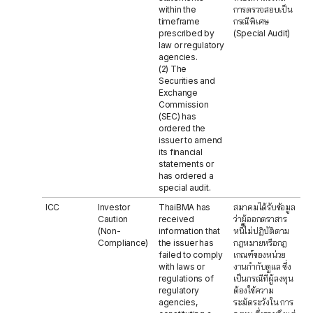
within the
การตรวจสอบเป็น
timeframe
กรณีพิเศษ
prescribed by
(Special Audit)
law or regulatory
agencies.
(2) The
Securities and
Exchange
Commission
(SEC) has
ordered the
issuer to amend
its financial
statements or
has ordered a
special audit.
ICC
Investor
ThaiBMA has
สมาคมได้รับข้อมูล
Caution
received
ว่าผู้ออกตราสาร
(Non-
information that
หนี้ไม่ปฏิบัติตาม
Compliance)
the issuer has
กฎหมายหรือกฎ
failed to comply
เกณฑ์ของหน่วย
with laws or
งานกำกับดูแล ซึ่ง
regulations of
เป็นกรณีที่ผู้ลงทุน
regulatory
ต้องใช้ความ
agencies,
ระมัดระวังใน การ