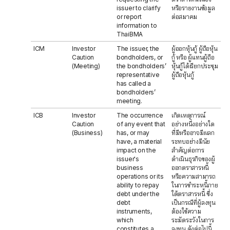
issuer to clarify
หรือรายงานข้อมูล
or report
ต่อสมาคม
information to
ThaiBMA
ICM
Investor
The issuer, the
ผู้ออกหุ้นกู้ ผู้ถือหุ้น
Caution
bondholders, or
กู้ หรือ ผู้แทนผู้ถือ
(Meeting)
the bondholders’
หุ้นกู้ได้เรียกประชุม
representative
ผู้ถือหุ้นกู้
has called a
bondholders’
meeting.
ICB
Investor
The occurrence
เกิดเหตุการณ์
Caution
of any event that
อย่างหนึ่งอย่างใด
(Business)
has, or may
ที่มีหรืออาจมีผลก
have, a material
ระทบอย่างมีนัย
impact on the
สำคัญต่อการ
issuer's
ดำเนินธุรกิจของผู้
business
ออกตราสารหนี้
operations or its
หรือความสามารถ
ability to repay
ในการชำระหนี้ภาย
debt under the
ใต้ตราสารหนี้ ซึ่ง
debt
เป็นกรณีที่ผู้ลงทุน
instruments,
ต้องใช้ความ
which
ระมัดระวังในการ
constitutes a
ลงทุน ดังต่อไปนี้