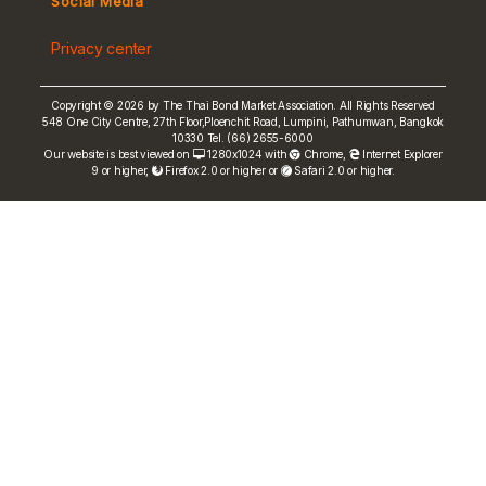
Social Media
Non-resident Flows
Privacy center
e-bookbuilding
Copyright © 2026 by The Thai Bond Market Association. All Rights Reserved
548 One City Centre, 27th Floor,Ploenchit Road, Lumpini, Pathumwan, Bangkok
10330 Tel. (66) 2655-6000
Our website is best viewed on
1280x1024 with
Chrome
,
Internet Explorer
9 or higher,
Firefox 2.0 or higher or
Safari 2.0 or higher.
FRN Rate
Bond Price
ASEAN+3 Bond Info