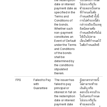
the redemption
ในวันครบกำหนด
date or interest
ไถ่ถอน หรือวัน
payment date as
ชำระดอกเบี้ยตาม
specified in the
ที่กำหนดในข้อ
Terms and
กำหนดสิทธิ ทั้งนี้
Conditions of
การไม่ชำระหนี้ดัง
the bonds.
กล่าวจะถือเป็นเหตุ
Whether such
ผิดนัดตามข้อ
non-payment
กำหนดสิทธิหรือไม่
constitutes an
ให้เป็นไปตาม
Event of Default
เงื่อนไขที่กำหนดไว้
under the Terms
ในข้อกำหนดสิทธิ
and Conditions
of the bonds
shall be
determined by
the conditions
stipulated
therein.
FPG
Failed to Pay
The issuer has
ผู้ออกตราสารหนี้
with
failed to pay
ไม่สามารถชำระ
Guarantee
principal or
เงินต้น หรือ
interest in full on
ดอกเบี้ย ครบถ้วน
the redemption
ในวันครบกำหนด
date or interest
ไถ่ถอน หรือวัน
payment date
ชำระดอกเบี้ย