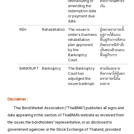
restructuring or
ครบกำหนดชำระ
amending the
เงิน
redemption date
or payment due
date.
REH
Rehabilitation
The issuer is
ผู้ออกตราสารหนี้
under a business
อยู่ภายใต้แผน
rehabilitation
ฟื้นฟูกิจการที่ศาล
plan approved
ล้มละลายมีคำสั่ง
by the
เห็นชอบด้วยแผน
Bankruptcy
ฟื้นฟูกิจการ
Court.
BANKRUPT
Bankruptcy
The Bankruptcy
ศาลล้มละลาย
Court has
พิพากษาให้ผู้ออก
adjudged the
ตราสารหนี้ล้ม
issuer bankrupt.
ละลาย
Disclaimer :
Thai Bond Market Association (“ThaiBMA”) publishes all signs and
data appearing in this section of ThaiBMA’s website as received from
the issuer, the bondholders’ representative, or as disclosed to
government agencies or the Stock Exchange of Thailand, provided