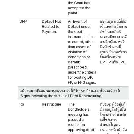
the Court has
accepted the
plaint.
DNP
Default Not
An Event of
เกิดเหตุการณ์ที่ถือ
Related to
Default under
เป็นเหตุผิดนัดตาม
Payment
the debt
ข้อกำหนดสิทธิ
instruments has
นอกเหนือจากกรณี
occurred, other
การผิดเงื่อนไขหรือ
than cases of
ผิดนัดชำระหนี้
violation of
ตามหลักเกณฑ์การ
conditions or
ขึ้นเครื่องหมาย
default
DP, FP หรือ FPG
prescribed
under the criteria
for posting DP,
FP, or FPG signs.
เครื่องหมายที่แสดงสถานะตราสารหนี้ที่มีการเปลี่ยนแปลงโครงสร้างหนี้
(Signs indicating the status of Debt Restructuring)
RS
Restructure
The
ที่ประชุมผู้ถือหุ้นกู้
bondholders’
มีมติอนุมัติให้ปรับ
meeting has
โครงสร้างหนี้ หรือ
passed a
แก้ไขวันครบ
resolution
กำหนดไถ่ถอน
approving debt
ตราสารหนี้ หรือวัน