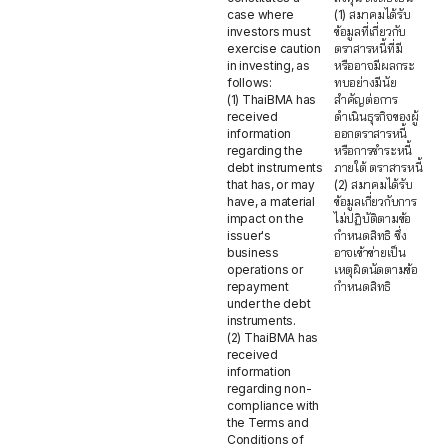
case where
(1) สมาคมได้รับ
investors must
ข้อมูลที่เกี่ยวกับ
exercise caution
ตราสารหนี้ที่มี
in investing, as
หรืออาจมีผลกระ
follows:
ทบอย่างมีนัย
(1) ThaiBMA has
สำคัญต่อการ
received
ดำเนินธุรกิจของผู้
information
ออกตราสารหนี้
regarding the
หรือการชำระหนี้
debt instruments
ภายใต้ ตราสารหนี้
that has, or may
(2) สมาคมได้รับ
have, a material
ข้อมูลเกี่ยวกับการ
impact on the
ไม่ปฏิบัติตามข้อ
issuer's
กำหนดสิทธิ ซึ่ง
business
อาจเข้าข่ายเป็น
operations or
เหตุผิดนัดตามข้อ
repayment
กำหนดสิทธิ
under the debt
instruments.
(2) ThaiBMA has
received
information
regarding non-
compliance with
the Terms and
Conditions of