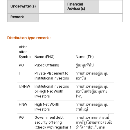
Financial
Underwriter(s)
Advisor(s)
Remark
Distribution type remark :
Abbr.
after
Symbol
Name (ENG)
Name (TH)
PO
Public Offering
ผู้ลงทุนทั่วไป
II
Private Placement to
การเสนอขายต่อผู้ลงทุน
institutional investors
สถาบัน
II/HNW
Institutional Investors
การเสนอขายต่อผู้ลงทุน
or High Net Worth
สถาบันหรือผู้ลงทุนราย
Investors
ใหญ่
HNW
High Net Worth
การเสนอขายต่อผู้ลงทุน
Investors
รายใหญ่
PG
Government debt
การเสนอขายตราสารหนี้
security offering
ภาครัฐ (โปรดตรวจสอบข้อ
(Check with registrar if
จำกัดการโอนกับนาย