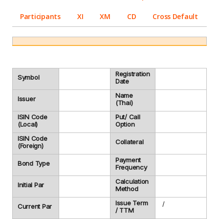
Participants
XI
XM
CD
Cross Default
Registration
Symbol
Date
Name
Issuer
(Thai)
ISIN Code
Put/ Call
(Local)
Option
ISIN Code
Collateral
(Foreign)
Payment
Bond Type
Frequency
Calculation
Initial Par
Method
Issue Term
/
Current Par
/ TTM