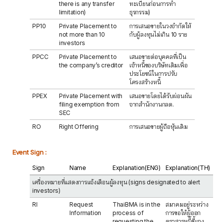
there is any transfer
ทะเบียนก่อนการทำ
limitation)
ธุรกรรม)
PP10
Private Placement to
การเสนอขายในวงจำกัดให้
not more than 10
กับผู้ลงทุนไม่เกิน 10 ราย
investors
PPCC
Private Placement to
เสนอขายต่อบุคคลที่เป็น
the company’s creditor
เจ้าหนี้ของบริษัทเดิมเพื่อ
ประโยชน์ในการปรับ
โครงสร้างหนี้
PPEX
Private Placement with
เสนอขายโดยได้รับผ่อนผัน
filing exemption from
จากสำนักงานกลต.
SEC
RO
Right Offering
การเสนอขายผู้ถือหุ้นเดิม
Event Sign :
Sign
Name
Explanation(ENG)
Explanation(TH)
เครื่องหมายที่แสดงการแจ้งเตือนผู้ลงทุน (signs designated to alert
investors)
RI
Request
ThaiBMA is in the
สมาคมอยู่ระหว่าง
Information
process of
การขอให้ผู้ออก
requesting the
ตราสารหนี้ชี้แจง