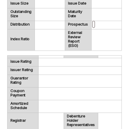
Issue Size
Issue Date
Outstanding
Maturity
Size
Date
Distribution
Prospectus
External
Review
Index Ratio
Report
(ESG)
Issue Rating
Issuer Rating
Guarantor
Rating
Coupon
Payment
Amortized
Schedule
Debenture
Registrar
Holder
Representatives