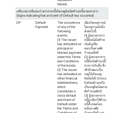
therein.
เครื่องหมายที่แสดงว่าตราสารหนี้เกิดเหตุผิดนัดชำระหนี้ตามตราสาร
(Signs indicating that an Event of Default has occurred)
DP
Default
The occurrence
เมื่อเกิดเหตุการณ์
Payment
of any of the
ใดเหตุการณ์หนึ่ง
following
ดังต่อไปนี้
events:
(1) ผู้ออกตราสาร
(1) The issuer
หนี้ผิดนัดไม่ชำระ
has defaulted on
เงินต้นหรือ
principal or
ดอกเบี้ยตามข้อ
interest payment
กำหนดสิทธิ
under the Terms
(2) ผู้ออกตราสาร
and Conditions
หนี้ผิดนัดชำระหนี้
of the bonds.
ทางการเงินอื่น ซึ่ง
(2) The issuer
เข้าลักษณะเป็น
has defaulted on
เหตุให้เกิดเหตุ
other financial
ผิดนัดไขว้ (Cross
indebtedness,
Default) และถือ
which
เป็นเหตุผิดนัดตาม
constitutes a
ข้อกำหนดสิทธิ
cross default
(3) ผู้ออกตราสาร
and Event of
หนี้ถูกเรียกให้ชำระ
Default under
หนี้ทั้งหมดโดย
the Terms and
พลันตามข้อ
Conditions of
กำหนดสิทธิ และ