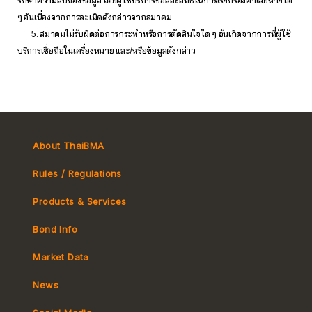
รักษาความลับของข้อมูล โดยผู้ใช้บริการขอสละสิทธิ์ในการเรียกร้องค่าเสียหายใด
ๆ อันเนื่องจากการละเมิดดังกล่าวจากสมาคม
5. สมาคมไม่รับผิดต่อการกระทำหรือการตัดสินใจใด ๆ อันเกิดจากการที่ผู้ใช้
บริการเชื่อถือในเครื่องหมาย และ/หรือข้อมูลดังกล่าว
About ThaiBMA
Rules / Regulations
Products & Services
Bond Info
Market Convention
Market Data
Tax
Yield Curve
News
MeBond