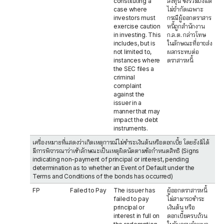
constituting a
ลงทุน ซึ่งรวมถึงแต่
case where
ไม่จำกัดเฉพาะ
investors must
กรณีผู้ออกตราสาร
exercise caution
หนี้ถูกสำนักงาน
in investing. This
ก.ล.ต. กล่าวโทษ
includes, but is
ในลักษณะที่อาจส่ง
not limited to,
ผลกระทบต่อ
instances where
ตราสารหนี้
the SEC files a
criminal
complaint
against the
issuer in a
manner that may
impact the debt
instruments.
เครื่องหมายที่แสดงว่าเกิดเหตุการณ์ไม่ชำระเงินต้นหรือดอกเบี้ย โดยยังมิได้
มีการพิจารณาว่าเข้าลักษณะเป็นเหตุผิดนัดตามข้อกำหนดสิทธิ (Signs
indicating non-payment of principal or interest, pending
determination as to whether an Event of Default under the
Terms and Conditions of the bonds has occurred)
FP
Failed to Pay
The issuer has
ผู้ออกตราสารหนี้
failed to pay
ไม่สามารถชำระ
principal or
เงินต้น หรือ
interest in full on
ดอกเบี้ยครบถ้วน