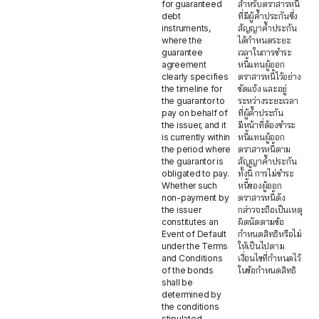
for guaranteed
สำหรับตราสารหนี้
debt
ที่มีผู้ค้ำประกันซึ่ง
instruments,
สัญญาค้ำประกัน
where the
ได้กำหนดระยะ
guarantee
เวลาในการชำระ
agreement
หนี้แทนผู้ออก
clearly specifies
ตราสารหนี้ไว้อย่าง
the timeline for
ชัดแจ้ง และอยู่
the guarantor to
ระหว่างระยะเวลา
pay on behalf of
ที่ผู้ค้ำประกัน
the issuer, and it
มีหน้าที่ต้องชำระ
is currently within
หนี้แทนผู้ออก
the period where
ตราสารหนี้ตาม
the guarantor is
สัญญาค้ำประกัน
obligated to pay.
ทั้งนี้ การไม่ชำระ
Whether such
หนี้ของผู้ออก
non-payment by
ตราสารหนี้ดัง
the issuer
กล่าวจะถือเป็นเหตุ
constitutes an
ผิดนัดตามข้อ
Event of Default
กำหนดสิทธิหรือไม่
under the Terms
ให้เป็นไปตาม
and Conditions
เงื่อนไขที่กำหนดไว้
of the bonds
ในข้อกำหนดสิทธิ
shall be
determined by
the conditions
stipulated