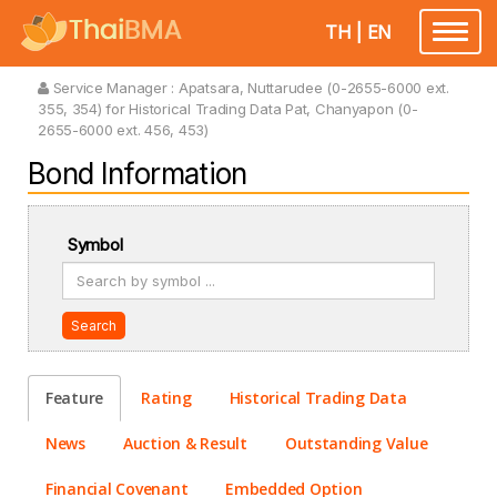
TH
|
EN
Toggle
navigatio
Service Manager :
Apatsara, Nuttarudee (0-2655-6000 ext.
355, 354) for Historical Trading Data Pat, Chanyapon (0-
2655-6000 ext. 456, 453)
Bond Information
Symbol
Search
Feature
Rating
Historical Trading Data
News
Auction & Result
Outstanding Value
Financial Covenant
Embedded Option