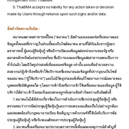
infringement from ThaiBMA.
5. ThaiBMA accepts no liability for any action taken or decision
made by Users through reliance upon such signs and/or data.
ข้อจำกัดความรับผิด :
สมาคมตลาดตราสารหนี้ไทย (“สมาคม”) จัดทำและเผยแพร่เครื่องหมายและ
ข้อมูลทั้งหมดที่ปรากฏในส่วนนี้ของเว็บไซต์สมาคม ตามที่ได้รับแจ้งจากผู้ออก
ตราสารหนี้ ผู้แทนผู้ถือหุ้นกู้ หรือมีการเปิดเผยข้อมูลต่อหน่วยงานของรัฐ หรือ
ตลาดหลักทรัพย์แห่งประเทศไทย ซึ่งมีการเผยแพร่ข้อมูลต่อสาธารณชนเป็นการ
ทั่วไปแล้ว โดยมีวัตถุประสงค์เพื่อเผยแพร่ข้อมูล เท่านั้น และเพื่ออำนวยความ
สะดวกแก่ผู้เข้าถึงหรือเข้าใช้บริการเครื่องหมายและข้อมูลที่ปรากฏบนเว็บไซต์
ของสมาคม (“ผู้ใช้บริการ”) และไม่มีวัตถุประสงค์เพื่อแก้ไขสถานการณ์เฉพาะของ
บุคคลหรือนิติบุคคลใด ๆ โดยการเข้าถึงหรือการเข้าใช้เครื่องหมายและข้อมูล ผู้ใช้
บริการได้อ่าน เข้าใจยอมรับและตกลงผูกพันตามข้อจำกัดความรับผิดดังนี้
1. สมาคมไม่ได้มีส่วนเกี่ยวข้องในการดำเนินการเรียกประชุมผู้ถือหุ้นกู้ หรือ
ตรวจสอบว่าการจัดประชุมผู้ถือหุ้นกู้และการลงคะแนนเสียงเป็นไปอย่างถูกต้อง
และสอดคล้องกับกฎหมาย ระเบียบ ข้อสัญญา หลักเกณฑ์ที่ใช้บังคับกับการจัด
ประชุมผู้ถือหุ้นกู้ หรือรับรองมติของการประชุมผู้ถือหุ้นกู้
2. สมาคมขึ้นเครื่องหมายประกอบตราสารหนี้เพื่อแสดงเหตุการณ์สำคัญที่