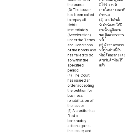
the bonds.
มิได้ชำระหนี้
(3) The issuer
ภายในระยะเวลาที่
has been called
กำหนด
to repay all
(4) ศาลมีคำสั่ง
debts
รับคำร้องขอให้มี
immediately
การฟื้นฟูกิจการ
(Acceleration)
ของผู้ออกตราสาร
under the Terms
หนี้
and Conditions
(5) ผู้ออกตราสาร
of the bonds and
หนี้ถูกเจ้าหนี้ยื่น
has failed to do
ฟ้องล้มละลายและ
so within the
ศาลรับคำฟ้องไว้
specified
แล้ว
period.
(4) The Court
has issued an
order accepting
the petition for
business
rehabilitation of
the issuer.
(5) A creditor has
filed a
bankruptcy
action against
the issuer, and