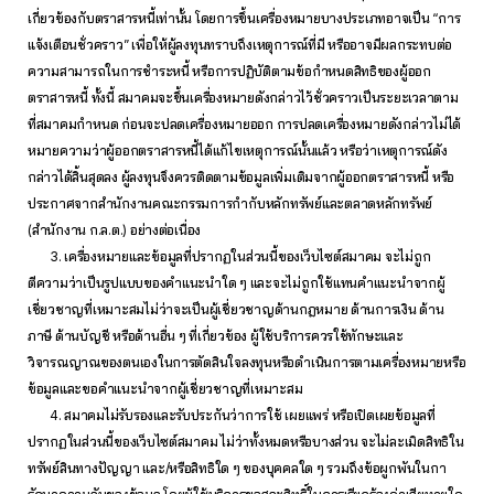
เกี่ยวข้องกับตราสารหนี้เท่านั้น โดยการขึ้นเครื่องหมายบางประเภทอาจเป็น “การ
แจ้งเตือนชั่วคราว” เพื่อให้ผู้ลงทุนทราบถึงเหตุการณ์ที่มี หรืออาจมีผลกระทบต่อ
ความสามารถในการชำระหนี้ หรือการปฏิบัติตามข้อกำหนดสิทธิของผู้ออก
ตราสารหนี้ ทั้งนี้ สมาคมจะขึ้นเครื่องหมายดังกล่าวไว้ชั่วคราวเป็นระยะเวลาตาม
ที่สมาคมกำหนด ก่อนจะปลดเครื่องหมายออก การปลดเครื่องหมายดังกล่าวไม่ได้
หมายความว่าผู้ออกตราสารหนี้ได้แก้ไขเหตุการณ์นั้นแล้ว หรือว่าเหตุการณ์ดัง
กล่าวได้สิ้นสุดลง ผู้ลงทุนจึงควรติดตามข้อมูลเพิ่มเติมจากผู้ออกตราสารหนี้ หรือ
ประกาศจากสำนักงานคณะกรรมการกำกับหลักทรัพย์และตลาดหลักทรัพย์
(สำนักงาน ก.ล.ต.) อย่างต่อเนื่อง
3. เครื่องหมายและข้อมูลที่ปรากฏในส่วนนี้ของเว็บไซต์สมาคม จะไม่ถูก
ตีความว่าเป็นรูปแบบของคำแนะนำใด ๆ และจะไม่ถูกใช้แทนคำแนะนำจากผู้
เชี่ยวชาญที่เหมาะสมไม่ว่าจะเป็นผู้เชี่ยวชาญด้านกฎหมาย ด้านการเงิน ด้าน
ภาษี ด้านบัญชี หรือด้านอื่น ๆ ที่เกี่ยวข้อง ผู้ใช้บริการควรใช้ทักษะและ
วิจารณญาณของตนเองในการตัดสินใจลงทุนหรือดำเนินการตามเครื่องหมายหรือ
ข้อมูลและขอคำแนะนำจากผู้เชี่ยวชาญที่เหมาะสม
4. สมาคมไม่รับรองและรับประกันว่าการใช้ เผยแพร่ หรือเปิดเผยข้อมูลที่
ปรากฏในส่วนนี้ของเว็บไซต์สมาคม ไม่ว่าทั้งหมดหรือบางส่วน จะไม่ละเมิดสิทธิใน
ทรัพย์สินทางปัญญา และ/หรือสิทธิใด ๆ ของบุคคลใด ๆ รวมถึงข้อผูกพันในกา