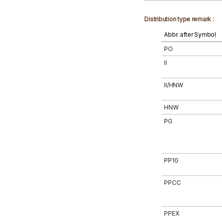
Distribution type remark :
Abbr. after Symbol
PO
II
II/HNW
HNW
PG
PP10
PPCC
PPEX