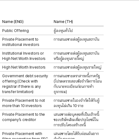
Name (ENG)
Name (TH)
Public Offering
ผู้ลงทุนทั่วไป
Private Placement to
การเสนอขายต่อผู้ลงทุนสถาบัน
institutional investors
Institutional Investors or
การเสนอขายต่อผู้ลงทุนสถาบัน
High Net Worth Investors
หรือผู้ลงทุนรายใหญ่
High Net Worth Investors
การเสนอขายต่อผู้ลงทุนรายใหญ่
Government debt security
การเสนอขายตราสารหนี้ภาครัฐ
offering (Check with
(โปรดตรวจสอบข้อจำกัดการโอน
registrar if there is any
กับนายทะเบียนก่อนการทำ
transfer limitation)
ธุรกรรม)
Private Placement to not
การเสนอขายในวงจำกัดให้กับผู้
more than 10 investors
ลงทุนไม่เกิน 10 ราย
Private Placement to the
เสนอขายต่อบุคคลที่เป็นเจ้าหนี้
company’s creditor
ของบริษัทเดิมเพื่อประโยชน์ใน
การปรับโครงสร้างหนี้
Private Placement with
เสนอขายโดยได้รับผ่อนผันจาก
filing exemption from SEC
สำนักงานกลต.