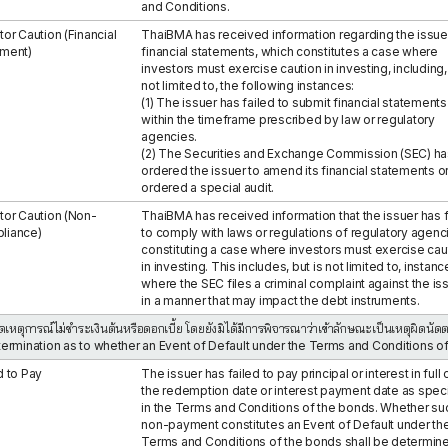
and Conditions.
tor Caution (Financial
ThaiBMA has received information regarding the issue
ement)
financial statements, which constitutes a case where
investors must exercise caution in investing, including,
not limited to, the following instances:
(1) The issuer has failed to submit financial statements
within the timeframe prescribed by law or regulatory
agencies.
(2) The Securities and Exchange Commission (SEC) ha
ordered the issuer to amend its financial statements o
ordered a special audit.
tor Caution (Non-
ThaiBMA has received information that the issuer has f
liance)
to comply with laws or regulations of regulatory agenc
constituting a case where investors must exercise cau
in investing. This includes, but is not limited to, instan
where the SEC files a criminal complaint against the is
in a manner that may impact the debt instruments.
กิดเหตุการณ์ไม่ชำระเงินต้นหรือดอกเบี้ย โดยยังมิได้มีการพิจารณาว่าเข้าลักษณะเป็นเหตุผิด
termination as to whether an Event of Default under the Terms and Conditions o
d to Pay
The issuer has failed to pay principal or interest in full 
the redemption date or interest payment date as spec
in the Terms and Conditions of the bonds. Whether su
non-payment constitutes an Event of Default under th
Terms and Conditions of the bonds shall be determin