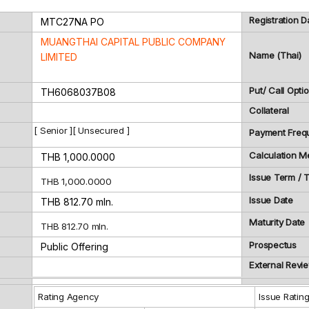
Registration D
MTC27NA
PO
MUANGTHAI CAPITAL PUBLIC COMPANY
Name (Thai)
LIMITED
Put/ Call Opti
TH6068037B08
Collateral
[ Senior ][ Unsecured ]
Payment Freq
Calculation M
THB 1,000.0000
Issue Term /
THB 1,000.0000
Issue Date
THB 812.70 mln.
Maturity Date
THB 812.70 mln.
Prospectus
Public Offering
External Revi
Rating Agency
Issue Ratin