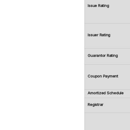
Issue Rating
Issuer Rating
Guarantor Rating
Coupon Payment
Amortized Schedule
Registrar