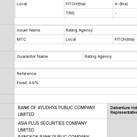
Local
FITCH(tha)
A-(tha)
TRIS
-
Issuer Name
Rating Agency
MTC
Local
FITCH(tha)
Guarantor Name
Rating Agency
Reference
Fixed: 4.9%
BANK OF AYUDHYA PUBLIC COMPANY
Debenture Ho
Representativ
LIMITED
ASIA PLUS SECURITIES COMPANY
LIMITED
BANGKOK BANK PUBLIC COMPANY