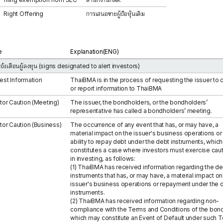
Right Offering
การเสนอขายผู้ถือหุ้นเดิม
e
Explanation(ENG)
จ้งเตือนผู้ลงทุน (signs designated to alert investors)
st Information
ThaiBMA is in the process of requesting the issuer to c
or report information to ThaiBMA
tor Caution (Meeting)
The issuer, the bondholders, or the bondholders’
representative has called a bondholders’ meeting.
tor Caution (Business)
The occurrence of any event that has, or may have, a
material impact on the issuer's business operations or 
ability to repay debt under the debt instruments, which
constitutes a case where investors must exercise cau
in investing, as follows:
(1) ThaiBMA has received information regarding the de
instruments that has, or may have, a material impact on
issuer's business operations or repayment under the 
instruments.
(2) ThaiBMA has received information regarding non-
compliance with the Terms and Conditions of the bon
which may constitute an Event of Default under such 