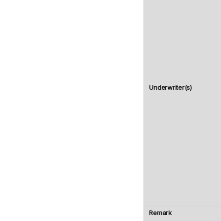
Underwriter(s)
Remark