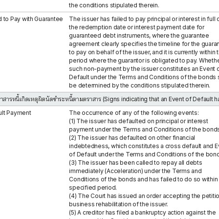
the conditions stipulated therein.
d to Pay with Guarantee
The issuer has failed to pay principal or interest in full 
the redemption date or interest payment date for
guaranteed debt instruments, where the guarantee
agreement clearly specifies the timeline for the guara
to pay on behalf of the issuer, and it is currently within 
period where the guarantor is obligated to pay. Wheth
such non-payment by the issuer constitutes an Event 
Default under the Terms and Conditions of the bonds s
be determined by the conditions stipulated therein.
ตราสารหนี้เกิดเหตุผิดนัดชำระหนี้ตามตราสาร (Signs indicating that an Event of Default 
ult Payment
The occurrence of any of the following events:
(1) The issuer has defaulted on principal or interest
payment under the Terms and Conditions of the bonds
(2) The issuer has defaulted on other financial
indebtedness, which constitutes a cross default and E
of Default under the Terms and Conditions of the bon
(3) The issuer has been called to repay all debts
immediately (Acceleration) under the Terms and
Conditions of the bonds and has failed to do so within
specified period.
(4) The Court has issued an order accepting the petitio
business rehabilitation of the issuer.
(5) A creditor has filed a bankruptcy action against the