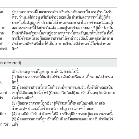
on
ผู้ออกตราสารหนี้ไม่สามารถชำระเงินต้น หรือดอกเบี้ย ครบถ้วน ในวัน
ครบกำหนดไถ่ถอน หรือวันชำระดอกเบี้ย สำหรับตราสารหนี้ที่มีผู้ค้ำ
ประกันซึ่งสัญญาค้ำประกันได้กำหนดระยะเวลาในการชำระหนี้แทนผู้
ntor
ออกตราสารหนี้ไว้อย่างชัดแจ้ง และอยู่ระหว่างระยะเวลาที่ผู้ค้ำประกัน
the
มีหน้าที่ต้องชำระหนี้แทนผู้ออกตราสารหนี้ตามสัญญาค้ำประกัน ทั้งนี้
er
การไม่ชำระหนี้ของผู้ออกตราสารหนี้ดังกล่าวจะถือเป็นเหตุผิดนัดตาม
of
ข้อกำหนดสิทธิหรือไม่ ให้เป็นไปตามเงื่อนไขที่กำหนดไว้ในข้อกำหนด
hall
สิทธิ
has occurred)
เมื่อเกิดเหตุการณ์ใดเหตุการณ์หนึ่งดังต่อไปนี้
(1) ผู้ออกตราสารหนี้ผิดนัดไม่ชำระเงินต้นหรือดอกเบี้ยตามข้อกำหนด
.
สิทธิ
(2) ผู้ออกตราสารหนี้ผิดนัดชำระหนี้ทางการเงินอื่น ซึ่งเข้าลักษณะเป็น
vent
เหตุให้เกิดเหตุผิดนัดไขว้ (Cross Default) และถือเป็นเหตุผิดนัดตาม
ds.
ข้อกำหนดสิทธิ
(3) ผู้ออกตราสารหนี้ถูกเรียกให้ชำระหนี้ทั้งหมดโดยพลันตามข้อ
กำหนดสิทธิ และมิได้ชำระหนี้ภายในระยะเวลาที่กำหนด
 the
(4) ศาลมีคำสั่งรับคำร้องขอให้มีการฟื้นฟูกิจการของผู้ออกตราสารหนี้
(5) ผู้ออกตราสารหนี้ถูกเจ้าหนี้ยื่นฟ้องล้มละลายและศาลรับคำฟ้องไว้
n for
แล้ว