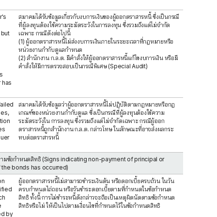
r's
สมาคมได้รับข้อมูลเกี่ยวกับงบการเงินของผู้ออกตราสารหนี้ ซึ่งเป็นกรณี
ที่ผู้ลงทุนต้องใช้ความระมัดระวังในการลงทุน ซึ่งรวมถึงแต่ไม่จำกัด
 but
เฉพาะ กรณีดังต่อไปนี้
(1) ผู้ออกตราสารหนี้ไม่ส่งงบการเงินภายในระยะเวลาที่กฎหมายหรือ
หน่วยงานกำกับดูแลกำหนด
(2) สำนักงาน ก.ล.ต. มีคำสั่งให้ผู้ออกตราสารหนี้แก้ไขงบการเงิน หรือมี
คำสั่งให้มีการตรวจสอบเป็นกรณีพิเศษ (Special Audit)
s
r has
ailed
สมาคมได้รับข้อมูลว่าผู้ออกตราสารหนี้ไม่ปฏิบัติตามกฎหมายหรือกฎ
ies,
เกณฑ์ของหน่วยงานกำกับดูแล ซึ่งเป็นกรณีที่ผู้ลงทุนต้องใช้ความ
tion
ระมัดระวังใน การลงทุน ซึ่งรวมถึงแต่ไม่จำกัดเฉพาะ กรณีผู้ออก
ces
ตราสารหนี้ถูกสำนักงาน ก.ล.ต. กล่าวโทษ ในลักษณะที่อาจส่งผลกระ
suer
ทบต่อตราสารหนี้
นัดตามข้อกำหนดสิทธิ (Signs indicating non-payment of principal or
f the bonds has occurred)
on
ผู้ออกตราสารหนี้ไม่สามารถชำระเงินต้น หรือดอกเบี้ยครบถ้วน ในวัน
ified
ครบกำหนดไถ่ถอน หรือวันชำระดอกเบี้ยตามที่กำหนดในข้อกำหนด
ch
สิทธิ ทั้งนี้ การไม่ชำระหนี้ดังกล่าวจะถือเป็นเหตุผิดนัดตามข้อกำหนด
e
สิทธิหรือไม่ ให้เป็นไปตามเงื่อนไขที่กำหนดไว้ในข้อกำหนดสิทธิ
ed by