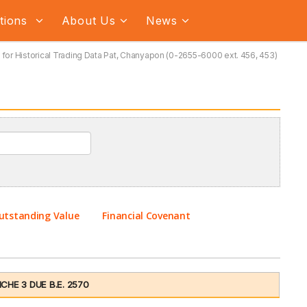
ations
About Us
News
for Historical Trading Data Pat, Chanyapon (0-2655-6000 ext. 456, 453)
utstanding Value
Financial Covenant
HE 3 DUE B.E. 2570