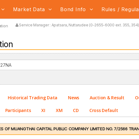
Market Data
Bond Info
Rules / Regul
Service Manager : Apatsara, Nuttarudee (0-2655-6000 ext. 355, 354) 
tion
tion
Historical Trading Data
News
Auction & Result
O
Participants
XI
XM
CD
Cross Default
 OF MUANGTHAI CAPITAL PUBLIC COMPANY LIMITED NO. 7/2566 TRANC