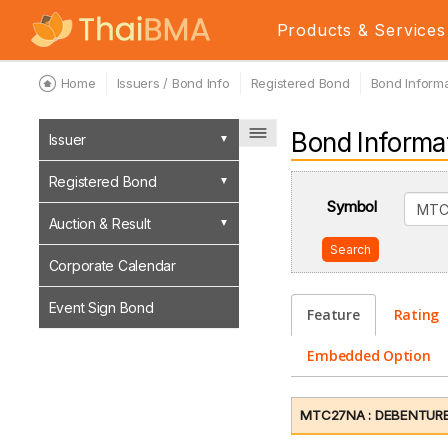
Products & Services
Home
Issuers / Bond Info
Registered Bond
Bond Informa
Bond Informa
Issuer
Registered Bond
Symbol
Auction & Result
Search
Corporate Calendar
Event Sign Bond
Feature
Rating
Embedded Option
MTC27NA : DEBENTURES