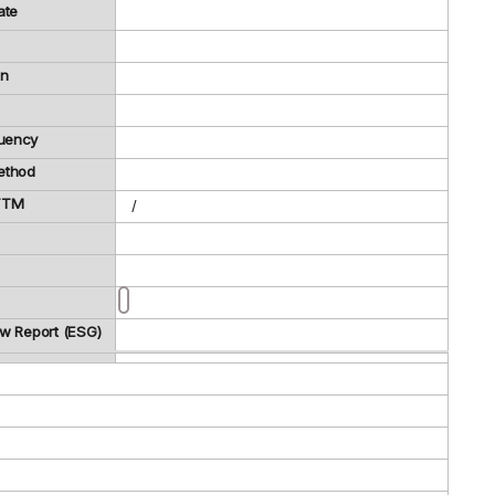
ate
on
uency
ethod
 TTM
/
ew Report (ESG)