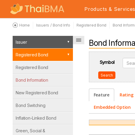
Products & Service
Home
Issuers / Bond Info
Registered Bond
Bond Inform
Bond Informa
Issuer
Registered Bond
Symbol
Registered Bond
Search
Bond Information
New Registered Bond
Feature
Rating
Bond Switching
Embedded Option
Inflation-Linked Bond
Green, Social &