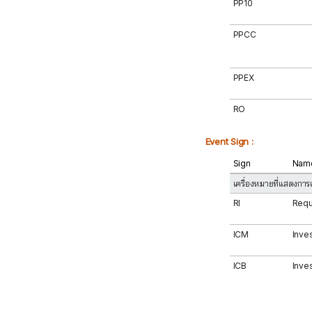
PP10
PPCC
PPEX
RO
Event Sign :
Sign
Nam
เครื่องหมายที่แสดงการ
RI
Requ
ICM
Inve
ICB
Inve