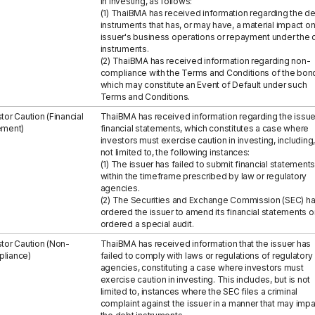
in investing, as follows:
(1) ThaiBMA has received information regarding the d
instruments that has, or may have, a material impact on
issuer's business operations or repayment under the 
instruments.
(2) ThaiBMA has received information regarding non-
compliance with the Terms and Conditions of the bon
which may constitute an Event of Default under such
Terms and Conditions.
tor Caution (Financial
ThaiBMA has received information regarding the issue
ement)
financial statements, which constitutes a case where
investors must exercise caution in investing, including,
not limited to, the following instances:
(1) The issuer has failed to submit financial statements
within the timeframe prescribed by law or regulatory
agencies.
(2) The Securities and Exchange Commission (SEC) h
ordered the issuer to amend its financial statements o
ordered a special audit.
stor Caution (Non-
ThaiBMA has received information that the issuer has
liance)
failed to comply with laws or regulations of regulatory
agencies, constituting a case where investors must
exercise caution in investing. This includes, but is not
limited to, instances where the SEC files a criminal
complaint against the issuer in a manner that may impa