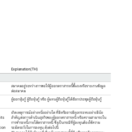
Explanation(TH)
สมาคมอยู่ระหว่างการขอให้ผู้ออกตราสารหนี้ชี้แจงหรือรายงานข้อมูล
ต่อสมาคม
ผู้ออกหุ้นกู้ ผู้ถือหุ้นกู้ หรือ ผู้แทนผู้ถือหุ้นกู้ได้เรียกประชุมผู้ถือหุ้นกู้
เกิดเหตุการณ์อย่างหนึ่งอย่างใด ที่มีหรืออาจมีผลกระทบอย่างมีนัย
its
สำคัญต่อการดำเนินธุรกิจของผู้ออกตราสารหนี้ หรือความสามารถใน
h
การชำระหนี้ภายใต้ตราสารหนี้ ซึ่งเป็นกรณีที่ผู้ลงทุนต้องใช้ความ
tion
ระมัดระวังในการลงทุน ดังต่อไปนี้