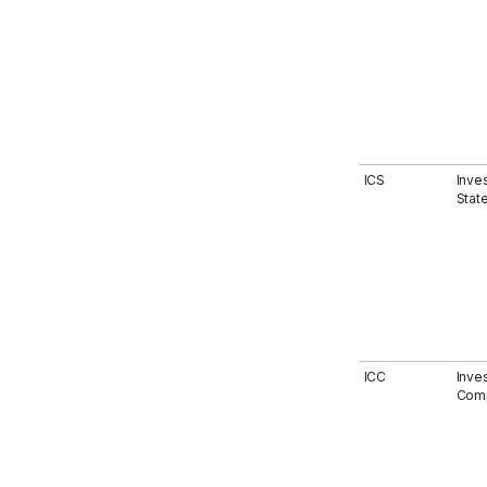
ICS
Inves
Stat
ICC
Inve
Comp