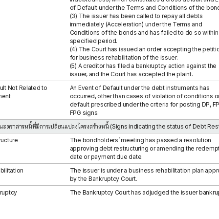
of Default under the Terms and Conditions of the bon
(3) The issuer has been called to repay all debts
immediately (Acceleration) under the Terms and
Conditions of the bonds and has failed to do so within
specified period.
(4) The Court has issued an order accepting the petiti
for business rehabilitation of the issuer.
(5) A creditor has filed a bankruptcy action against the
issuer, and the Court has accepted the plaint.
ult Not Related to
An Event of Default under the debt instruments has
ment
occurred, other than cases of violation of conditions o
default prescribed under the criteria for posting DP, FP
FPG signs.
นะตราสารหนี้ที่มีการเปลี่ยนแปลงโครงสร้างหนี้ (Signs indicating the status of Debt Res
ructure
The bondholders’ meeting has passed a resolution
approving debt restructuring or amending the redemp
date or payment due date.
ilitation
The issuer is under a business rehabilitation plan app
by the Bankruptcy Court.
ruptcy
The Bankruptcy Court has adjudged the issuer bankrup