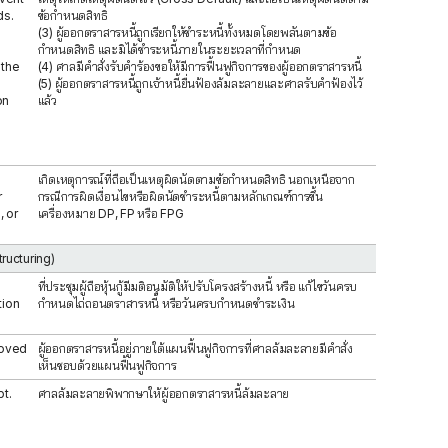
ds.
ข้อกำหนดสิทธิ
(3) ผู้ออกตราสารหนี้ถูกเรียกให้ชำระหนี้ทั้งหมดโดยพลันตามข้อ
กำหนดสิทธิ และมิได้ชำระหนี้ภายในระยะเวลาที่กำหนด
 the
(4) ศาลมีคำสั่งรับคำร้องขอให้มีการฟื้นฟูกิจการของผู้ออกตราสารหนี้
(5) ผู้ออกตราสารหนี้ถูกเจ้าหนี้ยื่นฟ้องล้มละลายและศาลรับคำฟ้องไว้
on
แล้ว
เกิดเหตุการณ์ที่ถือเป็นเหตุผิดนัดตามข้อกำหนดสิทธิ นอกเหนือจาก
r
กรณีการผิดเงื่อนไขหรือผิดนัดชำระหนี้ตามหลักเกณฑ์การขึ้น
, or
เครื่องหมาย DP, FP หรือ FPG
tructuring)
ที่ประชุมผู้ถือหุ้นกู้มีมติอนุมัติให้ปรับโครงสร้างหนี้ หรือ แก้ไขวันครบ
tion
กำหนดไถ่ถอนตราสารหนี้ หรือวันครบกำหนดชำระเงิน
roved
ผู้ออกตราสารหนี้อยู่ภายใต้แผนฟื้นฟูกิจการที่ศาลล้มละลายมีคำสั่ง
เห็นชอบด้วยแผนฟื้นฟูกิจการ
t.
ศาลล้มละลายพิพากษาให้ผู้ออกตราสารหนี้ล้มละลาย