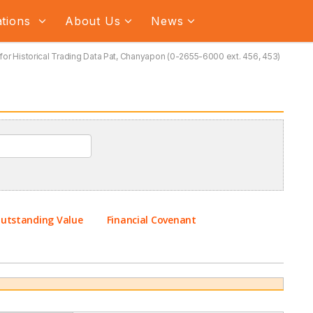
ations
About Us
News
for Historical Trading Data Pat, Chanyapon (0-2655-6000 ext. 456, 453)
utstanding Value
Financial Covenant