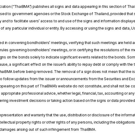
ation (“ThaiBMA”) publishes all signs and data appearing in this section of Tha
losed to government agencies or the Stock Exchange of Thailand, provided that s
y and to facilitate users’ access to and use of the signs and information displ
of any particular individual or entity. By accessing or using the signs and data,
ved in convening bondholders’ meetings, verifying that such meetings are held an
 rules governing bondholders’ meetings, or in certifying the resolutions of the m
gns on the bonds solely to indicate significant events related to the bonds. Som
 cause, a significant effect on the issuer’s ability to repay debt or comply with 
ThaiBMA before being removed. The removal of a sign does not mean that the iss
to follow updates from the issuer or announcements from the Securities and E
ppearing on this part of ThaiBMA’s website do not constitute, and shall not be 
of appropriate professional advice, whether legal, financial, tax, accounting or 
ing investment decisions or taking action based on the signs or data provide
esentation and warranty that the use, distribution or disclosure of the informati
 intellectual property rights or other rights of any persons, including the obligati
or damages arising out of such infringement from ThaiBMA.