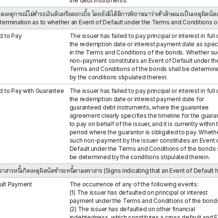
the debt instruments.
เกิดเหตุการณ์ไม่ชำระเงินต้นหรือดอกเบี้ย โดยยังมิได้มีการพิจารณาว่าเข้าลักษณะเป็นเหตุผิ
etermination as to whether an Event of Default under the Terms and Conditions 
d to Pay
The issuer has failed to pay principal or interest in full
the redemption date or interest payment date as spec
in the Terms and Conditions of the bonds. Whether su
non-payment constitutes an Event of Default under th
Terms and Conditions of the bonds shall be determin
by the conditions stipulated therein.
ed to Pay with Guarantee
The issuer has failed to pay principal or interest in full
the redemption date or interest payment date for
guaranteed debt instruments, where the guarantee
agreement clearly specifies the timeline for the guara
to pay on behalf of the issuer, and it is currently within 
period where the guarantor is obligated to pay. Wheth
such non-payment by the issuer constitutes an Event 
Default under the Terms and Conditions of the bonds 
be determined by the conditions stipulated therein.
ตราสารหนี้เกิดเหตุผิดนัดชำระหนี้ตามตราสาร (Signs indicating that an Event of Default
ult Payment
The occurrence of any of the following events:
(1) The issuer has defaulted on principal or interest
payment under the Terms and Conditions of the bond
(2) The issuer has defaulted on other financial
indebtedness, which constitutes a cross default and 