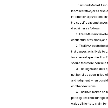
Thai Bond Market Associ
representative, or as disc
informational purposes onl
the specific circumstances 
disclaimer as follows:
1. ThaiBMA is not invol
contractual provisions, and
2. ThaiBMA posts the si
that causes, or is likely to
for a period specified by 
should therefore continue 
3. The signs and data a
not be relied upon in lieu 
and judgment when consider
or other decisions.
4. ThaiBMA makes no repr
partially, shall not infringe
waive all rights to claim f