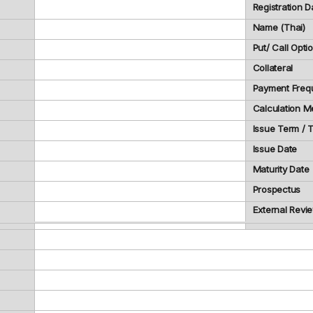
Registration D
Name (Thai)
Put/ Call Opti
Collateral
Payment Freq
Calculation M
Issue Term /
Issue Date
Maturity Date
Prospectus
External Revi