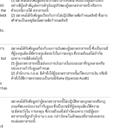
(1) สมาคมได้รับข้อมูลที่เกี่ยวกับตราสารหนี้ที่มี หรืออาจมีผลกระทบ
ebt
อย่างมีนัยสำคัญต่อการดำเนินธุรกิจของผู้ออกตราสารหนี้ หรือการ
 the
ชำระหนี้ภายใต้ ตราสารหนี้
debt
(2) สมาคมได้รับข้อมูลเกี่ยวกับการไม่ปฏิบัติตามข้อกำหนดสิทธิ ซึ่งอาจ
เข้าข่ายเป็นเหตุผิดนัดตามข้อกำหนดสิทธิ
ds,
r's
สมาคมได้รับข้อมูลเกี่ยวกับงบการเงินของผู้ออกตราสารหนี้ ซึ่งเป็นกรณี
ที่ผู้ลงทุนต้องใช้ความระมัดระวังในการลงทุน ซึ่งรวมถึงแต่ไม่จำกัด
 but
เฉพาะ กรณีดังต่อไปนี้
(1) ผู้ออกตราสารหนี้ไม่ส่งงบการเงินภายในระยะเวลาที่กฎหมายหรือ
หน่วยงานกำกับดูแลกำหนด
(2) สำนักงาน ก.ล.ต. มีคำสั่งให้ผู้ออกตราสารหนี้แก้ไขงบการเงิน หรือมี
คำสั่งให้มีการตรวจสอบเป็นกรณีพิเศษ (Special Audit)
as
r has
สมาคมได้รับข้อมูลว่าผู้ออกตราสารหนี้ไม่ปฏิบัติตามกฎหมายหรือกฎ
เกณฑ์ของหน่วยงานกำกับดูแล ซึ่งเป็นกรณีที่ผู้ลงทุนต้องใช้ความ
ระมัดระวังใน การลงทุน ซึ่งรวมถึงแต่ไม่จำกัดเฉพาะ กรณีผู้ออก
ตราสารหนี้ถูกสำนักงาน ก.ล.ต. กล่าวโทษ ในลักษณะที่อาจส่งผลกระ
ทบต่อตราสารหนี้
ct