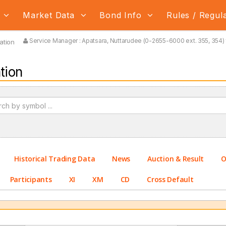
s
Market Data
Bond Info
Rules / Regul
Service Manager : Apatsara, Nuttarudee (0-2655-6000 ext. 355, 354) 
ation
tion
Historical Trading Data
News
Auction & Result
O
Participants
XI
XM
CD
Cross Default