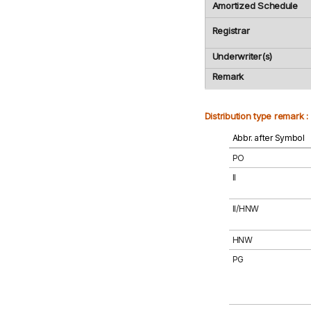
Amortized Schedule
Registrar
Underwriter(s)
Remark
Distribution type remark :
Abbr. after Symbol
PO
II
II/HNW
HNW
PG