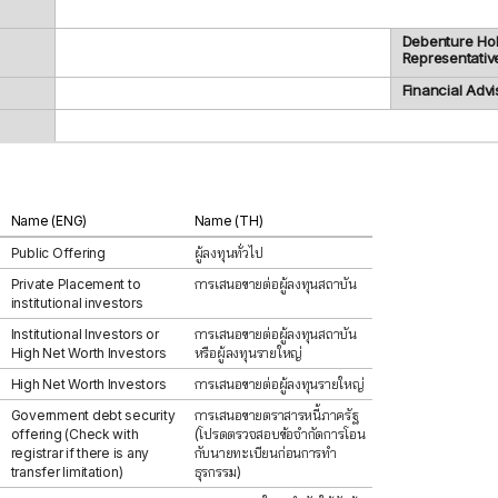
Debenture Ho
Representativ
Financial Advi
Name (ENG)
Name (TH)
Public Offering
ผู้ลงทุนทั่วไป
Private Placement to
การเสนอขายต่อผู้ลงทุนสถาบัน
institutional investors
Institutional Investors or
การเสนอขายต่อผู้ลงทุนสถาบัน
High Net Worth Investors
หรือผู้ลงทุนรายใหญ่
High Net Worth Investors
การเสนอขายต่อผู้ลงทุนรายใหญ่
Government debt security
การเสนอขายตราสารหนี้ภาครัฐ
offering (Check with
(โปรดตรวจสอบข้อจำกัดการโอน
registrar if there is any
กับนายทะเบียนก่อนการทำ
transfer limitation)
ธุรกรรม)