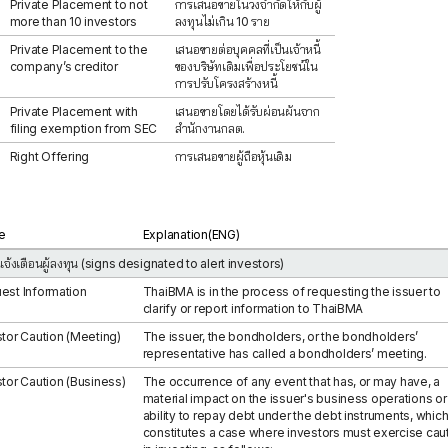
Private Placement to not
การเสนอขายในวงจำกัดให้กับผู้
more than 10 investors
ลงทุนไม่เกิน 10 ราย
Private Placement to the
เสนอขายต่อบุคคลที่เป็นเจ้าหนี้
company’s creditor
ของบริษัทเดิมเพื่อประโยชน์ใน
การปรับโครงสร้างหนี้
Private Placement with
เสนอขายโดยได้รับผ่อนผันจาก
filing exemption from SEC
สำนักงานกลต.
Right Offering
การเสนอขายผู้ถือหุ้นเดิม
e
Explanation(ENG)
แจ้งเตือนผู้ลงทุน (signs designated to alert investors)
est Information
ThaiBMA is in the process of requesting the issuer to
clarify or report information to ThaiBMA
stor Caution (Meeting)
The issuer, the bondholders, or the bondholders’
representative has called a bondholders’ meeting.
stor Caution (Business)
The occurrence of any event that has, or may have, a
material impact on the issuer's business operations or 
ability to repay debt under the debt instruments, whic
constitutes a case where investors must exercise cau