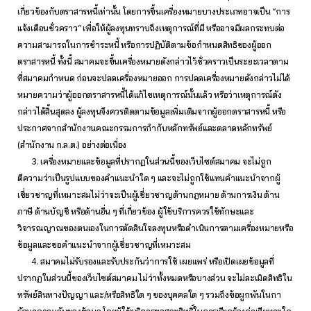
เกี่ยวข้องกับตราสารหนี้เท่านั้น โดยการขึ้นเครื่องหมายบางประเภทอาจเป็น “การ
แจ้งเตือนชั่วคราว” เพื่อให้ผู้ลงทุนทราบถึงเหตุการณ์ที่มี หรืออาจมีผลกระทบต่อ
ความสามารถในการชำระหนี้ หรือการปฏิบัติตามข้อกำหนดสิทธิของผู้ออก
ตราสารหนี้ ทั้งนี้ สมาคมจะขึ้นเครื่องหมายดังกล่าวไว้ชั่วคราวเป็นระยะเวลาตาม
ที่สมาคมกำหนด ก่อนจะปลดเครื่องหมายออก การปลดเครื่องหมายดังกล่าวไม่ได้
หมายความว่าผู้ออกตราสารหนี้ได้แก้ไขเหตุการณ์นั้นแล้ว หรือว่าเหตุการณ์ดัง
กล่าวได้สิ้นสุดลง ผู้ลงทุนจึงควรติดตามข้อมูลเพิ่มเติมจากผู้ออกตราสารหนี้ หรือ
ประกาศจากสำนักงานคณะกรรมการกำกับหลักทรัพย์และตลาดหลักทรัพย์
(สำนักงาน ก.ล.ต.) อย่างต่อเนื่อง
3. เครื่องหมายและข้อมูลที่ปรากฏในส่วนนี้ของเว็บไซต์สมาคม จะไม่ถูก
ตีความว่าเป็นรูปแบบของคำแนะนำใด ๆ และจะไม่ถูกใช้แทนคำแนะนำจากผู้
เชี่ยวชาญที่เหมาะสมไม่ว่าจะเป็นผู้เชี่ยวชาญด้านกฎหมาย ด้านการเงิน ด้าน
ภาษี ด้านบัญชี หรือด้านอื่น ๆ ที่เกี่ยวข้อง ผู้ใช้บริการควรใช้ทักษะและ
วิจารณญาณของตนเองในการตัดสินใจลงทุนหรือดำเนินการตามเครื่องหมายหรือ
ข้อมูลและขอคำแนะนำจากผู้เชี่ยวชาญที่เหมาะสม
4. สมาคมไม่รับรองและรับประกันว่าการใช้ เผยแพร่ หรือเปิดเผยข้อมูลที่
ปรากฏในส่วนนี้ของเว็บไซต์สมาคม ไม่ว่าทั้งหมดหรือบางส่วน จะไม่ละเมิดสิทธิใน
ทรัพย์สินทางปัญญา และ/หรือสิทธิใด ๆ ของบุคคลใด ๆ รวมถึงข้อผูกพันในกา