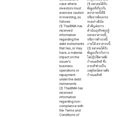
case where
(1) สมาคมได้รับ
investors must
ข้อมูลที่เกี่ยวกับ
exercise caution
ตราสารหนี้ที่มี
in investing, as
หรืออาจมีผลกระ
follows:
ทบอย่างมีนัย
(1) ThaiBMA has
สำคัญต่อการ
received
ดำเนินธุรกิจของผู้
information
ออกตราสารหนี้
regarding the
หรือการชำระหนี้
debt instruments
ภายใต้ ตราสารหนี้
that has, or may
(2) สมาคมได้รับ
have, a material
ข้อมูลเกี่ยวกับการ
impact on the
ไม่ปฏิบัติตามข้อ
issuer's
กำหนดสิทธิ ซึ่ง
business
อาจเข้าข่ายเป็น
operations or
เหตุผิดนัดตามข้อ
repayment
กำหนดสิทธิ
under the debt
instruments.
(2) ThaiBMA has
received
information
regarding non-
compliance with
the Terms and
Conditions of