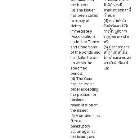
the bonds.
มิได้ชำระหนี้
(3) The issuer
ภายในระยะเวลาที่
has been called
กำหนด
to repay all
(4) ศาลมีคำสั่ง
debts
รับคำร้องขอให้มี
immediately
การฟื้นฟูกิจการ
(Acceleration)
ของผู้ออกตราสาร
under the Terms
หนี้
and Conditions
(5) ผู้ออกตราสาร
of the bonds and
หนี้ถูกเจ้าหนี้ยื่น
has failed to do
ฟ้องล้มละลายและ
so within the
ศาลรับคำฟ้องไว้
specified
แล้ว
period.
(4) The Court
has issued an
order accepting
the petition for
business
rehabilitation of
the issuer.
(5) A creditor has
filed a
bankruptcy
action against
the issuer, and