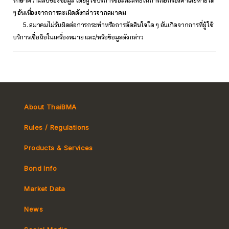
รักษาความลับของข้อมูล โดยผู้ใช้บริการขอสละสิทธิ์ในการเรียกร้องค่าเสียหายใด
ๆ อันเนื่องจากการละเมิดดังกล่าวจากสมาคม
5. สมาคมไม่รับผิดต่อการกระทำหรือการตัดสินใจใด ๆ อันเกิดจากการที่ผู้ใช้
บริการเชื่อถือในเครื่องหมาย และ/หรือข้อมูลดังกล่าว
About ThaiBMA
Rules / Regulations
Products & Services
Bond Info
Market Convention
Market Data
Tax
Yield Curve
News
MeBond