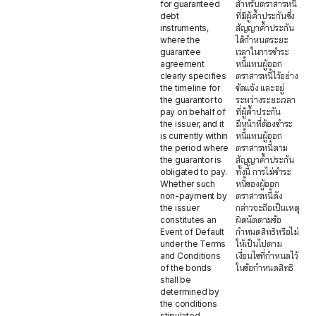
for guaranteed
สำหรับตราสารหนี้
debt
ที่มีผู้ค้ำประกันซึ่ง
instruments,
สัญญาค้ำประกัน
where the
ได้กำหนดระยะ
guarantee
เวลาในการชำระ
agreement
หนี้แทนผู้ออก
clearly specifies
ตราสารหนี้ไว้อย่าง
the timeline for
ชัดแจ้ง และอยู่
the guarantor to
ระหว่างระยะเวลา
pay on behalf of
ที่ผู้ค้ำประกัน
the issuer, and it
มีหน้าที่ต้องชำระ
is currently within
หนี้แทนผู้ออก
the period where
ตราสารหนี้ตาม
the guarantor is
สัญญาค้ำประกัน
obligated to pay.
ทั้งนี้ การไม่ชำระ
Whether such
หนี้ของผู้ออก
non-payment by
ตราสารหนี้ดัง
the issuer
กล่าวจะถือเป็นเหตุ
constitutes an
ผิดนัดตามข้อ
Event of Default
กำหนดสิทธิหรือไม่
under the Terms
ให้เป็นไปตาม
and Conditions
เงื่อนไขที่กำหนดไว้
of the bonds
ในข้อกำหนดสิทธิ
shall be
determined by
the conditions
stipulated