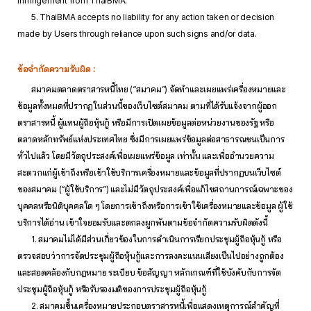
infringement from ThaiBMA.
5. ThaiBMA accepts no liability for any action taken or decision
made by Users through reliance upon such signs and/or data.
ข้อจำกัดความรับผิด :
สมาคมตลาดตราสารหนี้ไทย (“สมาคม”) จัดทำและเผยแพร่เครื่องหมายและ
ข้อมูลทั้งหมดที่ปรากฏในส่วนนี้ของเว็บไซต์สมาคม ตามที่ได้รับแจ้งจากผู้ออก
ตราสารหนี้ ผู้แทนผู้ถือหุ้นกู้ หรือมีการเปิดเผยข้อมูลต่อหน่วยงานของรัฐ หรือ
ตลาดหลักทรัพย์แห่งประเทศไทย ซึ่งมีการเผยแพร่ข้อมูลต่อสาธารณชนเป็นการ
ทั่วไปแล้ว โดยมีวัตถุประสงค์เพื่อเผยแพร่ข้อมูล เท่านั้น และเพื่ออำนวยความ
สะดวกแก่ผู้เข้าถึงหรือเข้าใช้บริการเครื่องหมายและข้อมูลที่ปรากฏบนเว็บไซต์
ของสมาคม (“ผู้ใช้บริการ”) และไม่มีวัตถุประสงค์เพื่อแก้ไขสถานการณ์เฉพาะของ
บุคคลหรือนิติบุคคลใด ๆ โดยการเข้าถึงหรือการเข้าใช้เครื่องหมายและข้อมูล ผู้ใช้
บริการได้อ่าน เข้าใจยอมรับและตกลงผูกพันตามข้อจำกัดความรับผิดดังนี้
1. สมาคมไม่ได้มีส่วนเกี่ยวข้องในการดำเนินการเรียกประชุมผู้ถือหุ้นกู้ หรือ
ตรวจสอบว่าการจัดประชุมผู้ถือหุ้นกู้และการลงคะแนนเสียงเป็นไปอย่างถูกต้อง
และสอดคล้องกับกฎหมาย ระเบียบ ข้อสัญญา หลักเกณฑ์ที่ใช้บังคับกับการจัด
ประชุมผู้ถือหุ้นกู้ หรือรับรองมติของการประชุมผู้ถือหุ้นกู้
2. สมาคมขึ้นเครื่องหมายประกอบตราสารหนี้เพื่อแสดงเหตุการณ์สำคัญที่