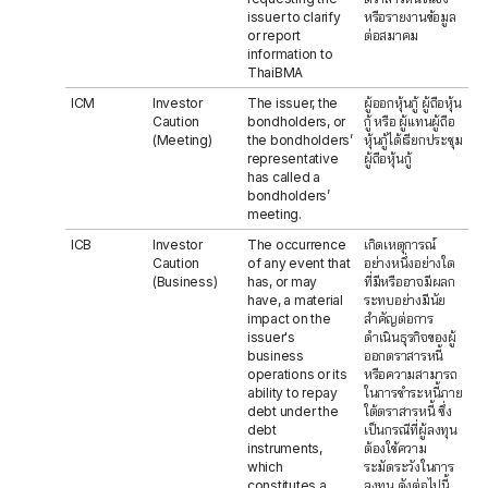
issuer to clarify
หรือรายงานข้อมูล
or report
ต่อสมาคม
information to
ThaiBMA
ICM
Investor
The issuer, the
ผู้ออกหุ้นกู้ ผู้ถือหุ้น
Caution
bondholders, or
กู้ หรือ ผู้แทนผู้ถือ
(Meeting)
the bondholders’
หุ้นกู้ได้เรียกประชุม
representative
ผู้ถือหุ้นกู้
has called a
bondholders’
meeting.
ICB
Investor
The occurrence
เกิดเหตุการณ์
Caution
of any event that
อย่างหนึ่งอย่างใด
(Business)
has, or may
ที่มีหรืออาจมีผลก
have, a material
ระทบอย่างมีนัย
impact on the
สำคัญต่อการ
issuer's
ดำเนินธุรกิจของผู้
business
ออกตราสารหนี้
operations or its
หรือความสามารถ
ability to repay
ในการชำระหนี้ภาย
debt under the
ใต้ตราสารหนี้ ซึ่ง
debt
เป็นกรณีที่ผู้ลงทุน
instruments,
ต้องใช้ความ
which
ระมัดระวังในการ
constitutes a
ลงทุน ดังต่อไปนี้