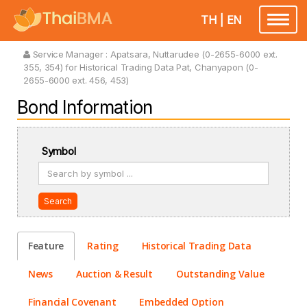
TH
|
EN
Toggle
navigatio
Service Manager :
Apatsara, Nuttarudee (0-2655-6000 ext.
355, 354) for Historical Trading Data Pat, Chanyapon (0-
2655-6000 ext. 456, 453)
Bond Information
Symbol
Search
Feature
Rating
Historical Trading Data
News
Auction & Result
Outstanding Value
Financial Covenant
Embedded Option