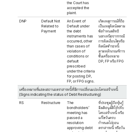
the Court has
accepted the
plaint.
DNP
Default Not
An Event of
เกิดเหตุการณ์ที่ถือ
Related to
Default under
เป็นเหตุผิดนัดตาม
Payment
the debt
ข้อกำหนดสิทธิ
instruments has
นอกเหนือจากกรณี
occurred, other
การผิดเงื่อนไขหรือ
than cases of
ผิดนัดชำระหนี้
violation of
ตามหลักเกณฑ์การ
conditions or
ขึ้นเครื่องหมาย
default
DP, FP หรือ FPG
prescribed
under the criteria
for posting DP,
FP, or FPG signs.
เครื่องหมายที่แสดงสถานะตราสารหนี้ที่มีการเปลี่ยนแปลงโครงสร้างหนี้
(Signs indicating the status of Debt Restructuring)
RS
Restructure
The
ที่ประชุมผู้ถือหุ้นกู้
bondholders’
มีมติอนุมัติให้ปรับ
meeting has
โครงสร้างหนี้ หรือ
passed a
แก้ไขวันครบ
resolution
กำหนดไถ่ถอน
approving debt
ตราสารหนี้ หรือวัน