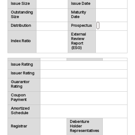
Issue Size
Issue Date
Outstanding
Maturity
Size
Date
Distribution
Prospectus
External
Review
Index Ratio
Report
(ESG)
Issue Rating
Issuer Rating
Guarantor
Rating
Coupon
Payment
Amortized
Schedule
Debenture
Registrar
Holder
Representatives