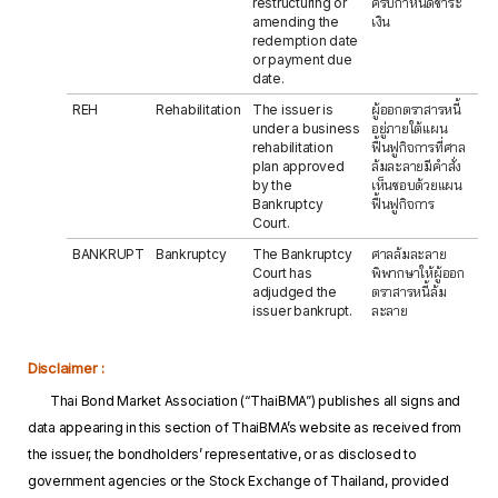
restructuring or
ครบกำหนดชำระ
amending the
เงิน
redemption date
or payment due
date.
REH
Rehabilitation
The issuer is
ผู้ออกตราสารหนี้
under a business
อยู่ภายใต้แผน
rehabilitation
ฟื้นฟูกิจการที่ศาล
plan approved
ล้มละลายมีคำสั่ง
by the
เห็นชอบด้วยแผน
Bankruptcy
ฟื้นฟูกิจการ
Court.
BANKRUPT
Bankruptcy
The Bankruptcy
ศาลล้มละลาย
Court has
พิพากษาให้ผู้ออก
adjudged the
ตราสารหนี้ล้ม
issuer bankrupt.
ละลาย
Disclaimer :
Thai Bond Market Association (“ThaiBMA”) publishes all signs and
data appearing in this section of ThaiBMA’s website as received from
the issuer, the bondholders’ representative, or as disclosed to
government agencies or the Stock Exchange of Thailand, provided