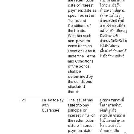
the redemption
ในวันครบกำหนด
date or interest
ไถ่ถอน หรือวัน
payment date as
ชำระดอกเบี้ยตาม
specified in the
ที่กำหนดในข้อ
Terms and
กำหนดสิทธิ ทั้งนี้
Conditions of
การไม่ชำระหนี้ดัง
the bonds.
กล่าวจะถือเป็นเหตุ
Whether such
ผิดนัดตามข้อ
non-payment
กำหนดสิทธิหรือไม่
constitutes an
ให้เป็นไปตาม
Event of Default
เงื่อนไขที่กำหนดไว้
under the Terms
ในข้อกำหนดสิทธิ
and Conditions
of the bonds
shall be
determined by
the conditions
stipulated
therein.
FPG
Failed to Pay
The issuer has
ผู้ออกตราสารหนี้
with
failed to pay
ไม่สามารถชำระ
Guarantee
principal or
เงินต้น หรือ
interest in full on
ดอกเบี้ย ครบถ้วน
the redemption
ในวันครบกำหนด
date or interest
ไถ่ถอน หรือวัน
payment date
ชำระดอกเบี้ย