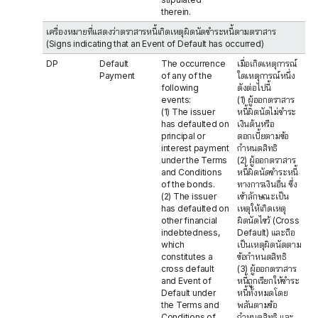
therein.
เครื่องหมายที่แสดงว่าตราสารหนี้เกิดเหตุผิดนัดชำระหนี้ตามตราสาร
(Signs indicating that an Event of Default has occurred)
DP
Default
The occurrence
เมื่อเกิดเหตุการณ์
Payment
of any of the
ใดเหตุการณ์หนึ่ง
following
ดังต่อไปนี้
events:
(1) ผู้ออกตราสาร
(1) The issuer
หนี้ผิดนัดไม่ชำระ
has defaulted on
เงินต้นหรือ
principal or
ดอกเบี้ยตามข้อ
interest payment
กำหนดสิทธิ
under the Terms
(2) ผู้ออกตราสาร
and Conditions
หนี้ผิดนัดชำระหนี้
of the bonds.
ทางการเงินอื่น ซึ่ง
(2) The issuer
เข้าลักษณะเป็น
has defaulted on
เหตุให้เกิดเหตุ
other financial
ผิดนัดไขว้ (Cross
indebtedness,
Default) และถือ
which
เป็นเหตุผิดนัดตาม
constitutes a
ข้อกำหนดสิทธิ
cross default
(3) ผู้ออกตราสาร
and Event of
หนี้ถูกเรียกให้ชำระ
Default under
หนี้ทั้งหมดโดย
the Terms and
พลันตามข้อ
Conditions of
กำหนดสิทธิ และ