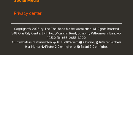
Social Media
Non-resident Flows
Privacy center
e-bookbuilding
Copyright © 2026 by The Thai Bond Market Association. All Rights Reserved
548 One City Centre, 27th Floor,Ploenchit Road, Lumpini, Pathumwan, Bangkok
10330 Tel. (66) 2655-6000
Our website is best viewed on
1280x1024 with
Chrome
,
Internet Explorer
9 or higher,
Firefox 2.0 or higher or
Safari 2.0 or higher.
FRN Rate
Bond Price
ASEAN+3 Bond Info