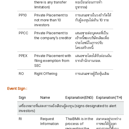
there is any transfer
ทะเบียนก่อนการทำ
limitation)
ธุรกรรม)
PP10
Private Placement to
การเสนอขายในวงจำกัดให้
not more than 10
กับผู้ลงทุนไม่เกิน 10 ราย
investors
PPCC
Private Placement to
เสนอขายต่อบุคคลที่เป็น
the company’s creditor
เจ้าหนี้ของบริษัทเดิมเพื่อ
ประโยชน์ในการปรับ
โครงสร้างหนี้
PPEX
Private Placement with
เสนอขายโดยได้รับผ่อนผัน
filing exemption from
จากสำนักงานกลต.
SEC
RO
Right Offering
การเสนอขายผู้ถือหุ้นเดิม
Event Sign :
Sign
Name
Explanation(ENG)
Explanation(TH)
เครื่องหมายที่แสดงการแจ้งเตือนผู้ลงทุน (signs designated to alert
investors)
RI
Request
ThaiBMA is in the
สมาคมอยู่ระหว่าง
Information
process of
การขอให้ผู้ออก
requesting the
ตราสารหนี้ชี้แจง