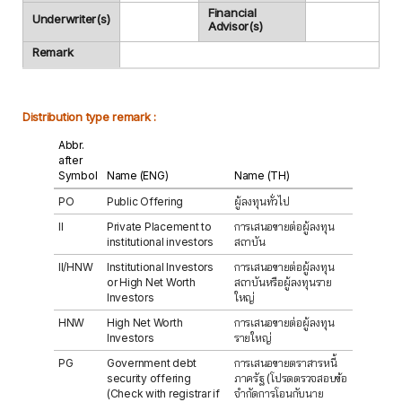
Financial
Underwriter(s)
Advisor(s)
Remark
Distribution type remark :
Abbr.
after
Symbol
Name (ENG)
Name (TH)
PO
Public Offering
ผู้ลงทุนทั่วไป
II
Private Placement to
การเสนอขายต่อผู้ลงทุน
institutional investors
สถาบัน
II/HNW
Institutional Investors
การเสนอขายต่อผู้ลงทุน
or High Net Worth
สถาบันหรือผู้ลงทุนราย
Investors
ใหญ่
HNW
High Net Worth
การเสนอขายต่อผู้ลงทุน
Investors
รายใหญ่
PG
Government debt
การเสนอขายตราสารหนี้
security offering
ภาครัฐ (โปรดตรวจสอบข้อ
(Check with registrar if
จำกัดการโอนกับนาย