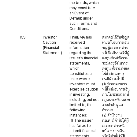
the bonds, which
may constitute
an Event of
Default under
such Terms and
Conditions.
ICS
Investor
ThaiBMA has
สมาคมได้รับข้อมูล
Caution
received
เกี่ยวกับงบการเงิน
(Financial
information
ของผู้ออกตราสาร
Statement)
regarding the
หนี้ ซึ่งเป็นกรณีที่ผู้
issuer's financial
ลงทุนต้องใช้ความ
statements,
ระมัดระวังในการ
which
ลงทุน ซึ่งรวมถึงแต่
constitutes a
ไม่จำกัดเฉพาะ
case where
กรณีดังต่อไปนี้
investors must
(1) ผู้ออกตราสาร
exercise caution
หนี้ไม่ส่งงบการเงิน
in investing,
ภายในระยะเวลาที่
including, but not
กฎหมายหรือหน่วย
limited to, the
งานกำกับดูแล
following
กำหนด
instances:
(2) สำนักงาน
(1) The issuer
ก.ล.ต. มีคำสั่งให้ผู้
has failed to
ออกตราสารหนี้
submit financial
แก้ไขงบการเงิน
statements
หรือมีคำสั่งให้มี