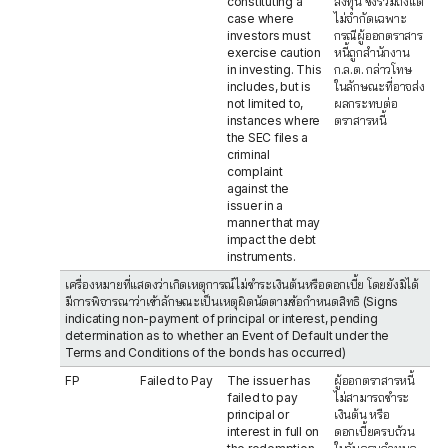
constituting a
ลงทุน ซึ่งรวมถึงแต่
case where
ไม่จำกัดเฉพาะ
investors must
กรณีผู้ออกตราสาร
exercise caution
หนี้ถูกสำนักงาน
in investing. This
ก.ล.ต. กล่าวโทษ
includes, but is
ในลักษณะที่อาจส่ง
not limited to,
ผลกระทบต่อ
instances where
ตราสารหนี้
the SEC files a
criminal
complaint
against the
issuer in a
manner that may
impact the debt
instruments.
เครื่องหมายที่แสดงว่าเกิดเหตุการณ์ไม่ชำระเงินต้นหรือดอกเบี้ย โดยยังมิได้
มีการพิจารณาว่าเข้าลักษณะเป็นเหตุผิดนัดตามข้อกำหนดสิทธิ (Signs
indicating non-payment of principal or interest, pending
determination as to whether an Event of Default under the
Terms and Conditions of the bonds has occurred)
FP
Failed to Pay
The issuer has
ผู้ออกตราสารหนี้
failed to pay
ไม่สามารถชำระ
principal or
เงินต้น หรือ
interest in full on
ดอกเบี้ยครบถ้วน