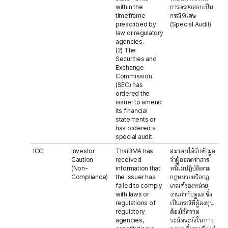
within the
การตรวจสอบเป็น
timeframe
กรณีพิเศษ
prescribed by
(Special Audit)
law or regulatory
agencies.
(2) The
Securities and
Exchange
Commission
(SEC) has
ordered the
issuer to amend
its financial
statements or
has ordered a
special audit.
ICC
Investor
ThaiBMA has
สมาคมได้รับข้อมูล
Caution
received
ว่าผู้ออกตราสาร
(Non-
information that
หนี้ไม่ปฏิบัติตาม
Compliance)
the issuer has
กฎหมายหรือกฎ
failed to comply
เกณฑ์ของหน่วย
with laws or
งานกำกับดูแล ซึ่ง
regulations of
เป็นกรณีที่ผู้ลงทุน
regulatory
ต้องใช้ความ
agencies,
ระมัดระวังใน การ