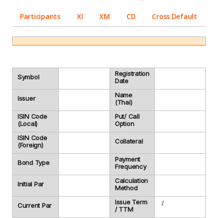
Participants
XI
XM
CD
Cross Default
Registration
Symbol
Date
Name
Issuer
(Thai)
ISIN Code
Put/ Call
(Local)
Option
ISIN Code
Collateral
(Foreign)
Payment
Bond Type
Frequency
Calculation
Initial Par
Method
Issue Term
/
Current Par
/ TTM