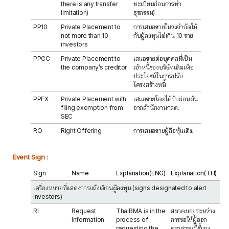
there is any transfer
ทะเบียนก่อนการทำ
limitation)
ธุรกรรม)
PP10
Private Placement to
การเสนอขายในวงจำกัดให้
not more than 10
กับผู้ลงทุนไม่เกิน 10 ราย
investors
PPCC
Private Placement to
เสนอขายต่อบุคคลที่เป็น
the company’s creditor
เจ้าหนี้ของบริษัทเดิมเพื่อ
ประโยชน์ในการปรับ
โครงสร้างหนี้
PPEX
Private Placement with
เสนอขายโดยได้รับผ่อนผัน
filing exemption from
จากสำนักงานกลต.
SEC
RO
Right Offering
การเสนอขายผู้ถือหุ้นเดิม
Event Sign :
Sign
Name
Explanation(ENG)
Explanation(TH)
เครื่องหมายที่แสดงการแจ้งเตือนผู้ลงทุน (signs designated to alert
investors)
RI
Request
ThaiBMA is in the
สมาคมอยู่ระหว่าง
Information
process of
การขอให้ผู้ออก
requesting the
ตราสารหนี้ชี้แจง