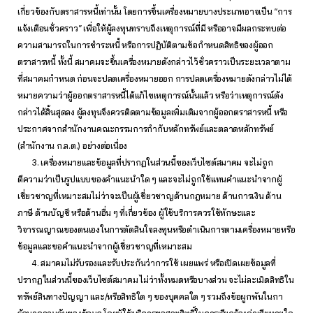
เกี่ยวข้องกับตราสารหนี้เท่านั้น โดยการขึ้นเครื่องหมายบางประเภทอาจเป็น “การ
แจ้งเตือนชั่วคราว” เพื่อให้ผู้ลงทุนทราบถึงเหตุการณ์ที่มี หรืออาจมีผลกระทบต่อ
ความสามารถในการชำระหนี้ หรือการปฏิบัติตามข้อกำหนดสิทธิของผู้ออก
ตราสารหนี้ ทั้งนี้ สมาคมจะขึ้นเครื่องหมายดังกล่าวไว้ชั่วคราวเป็นระยะเวลาตาม
ที่สมาคมกำหนด ก่อนจะปลดเครื่องหมายออก การปลดเครื่องหมายดังกล่าวไม่ได้
หมายความว่าผู้ออกตราสารหนี้ได้แก้ไขเหตุการณ์นั้นแล้ว หรือว่าเหตุการณ์ดัง
กล่าวได้สิ้นสุดลง ผู้ลงทุนจึงควรติดตามข้อมูลเพิ่มเติมจากผู้ออกตราสารหนี้ หรือ
ประกาศจากสำนักงานคณะกรรมการกำกับหลักทรัพย์และตลาดหลักทรัพย์
(สำนักงาน ก.ล.ต.) อย่างต่อเนื่อง
3. เครื่องหมายและข้อมูลที่ปรากฏในส่วนนี้ของเว็บไซต์สมาคม จะไม่ถูก
ตีความว่าเป็นรูปแบบของคำแนะนำใด ๆ และจะไม่ถูกใช้แทนคำแนะนำจากผู้
เชี่ยวชาญที่เหมาะสมไม่ว่าจะเป็นผู้เชี่ยวชาญด้านกฎหมาย ด้านการเงิน ด้าน
ภาษี ด้านบัญชี หรือด้านอื่น ๆ ที่เกี่ยวข้อง ผู้ใช้บริการควรใช้ทักษะและ
วิจารณญาณของตนเองในการตัดสินใจลงทุนหรือดำเนินการตามเครื่องหมายหรือ
ข้อมูลและขอคำแนะนำจากผู้เชี่ยวชาญที่เหมาะสม
4. สมาคมไม่รับรองและรับประกันว่าการใช้ เผยแพร่ หรือเปิดเผยข้อมูลที่
ปรากฏในส่วนนี้ของเว็บไซต์สมาคม ไม่ว่าทั้งหมดหรือบางส่วน จะไม่ละเมิดสิทธิใน
ทรัพย์สินทางปัญญา และ/หรือสิทธิใด ๆ ของบุคคลใด ๆ รวมถึงข้อผูกพันในกา