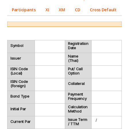
Participants
XI
XM
CD
Cross Default
Registration
Symbol
Date
Name
Issuer
(Thai)
ISIN Code
Put/ Call
(Local)
Option
ISIN Code
Collateral
(Foreign)
Payment
Bond Type
Frequency
Calculation
Initial Par
Method
Issue Term
/
Current Par
/ TTM