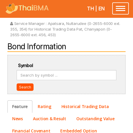
TH
|
EN
Toggle
navigatio
Service Manager :
Apatsara, Nuttarudee (0-2655-6000 ext.
355, 354) for Historical Trading Data Pat, Chanyapon (0-
2655-6000 ext. 456, 453)
Bond Information
Symbol
Search
Feature
Rating
Historical Trading Data
News
Auction & Result
Outstanding Value
Financial Covenant
Embedded Option