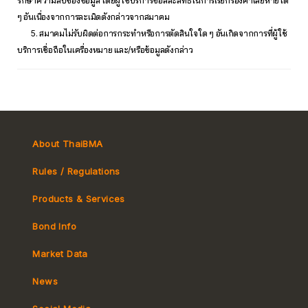
รักษาความลับของข้อมูล โดยผู้ใช้บริการขอสละสิทธิ์ในการเรียกร้องค่าเสียหายใด
ๆ อันเนื่องจากการละเมิดดังกล่าวจากสมาคม
5. สมาคมไม่รับผิดต่อการกระทำหรือการตัดสินใจใด ๆ อันเกิดจากการที่ผู้ใช้
บริการเชื่อถือในเครื่องหมาย และ/หรือข้อมูลดังกล่าว
About ThaiBMA
Rules / Regulations
Products & Services
Bond Info
Market Convention
Market Data
Tax
Yield Curve
News
MeBond