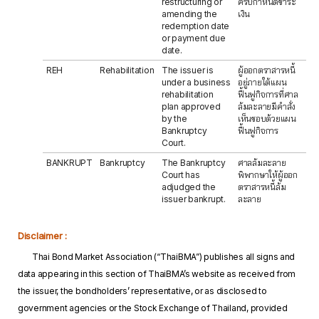
restructuring or
ครบกำหนดชำระ
amending the
เงิน
redemption date
or payment due
date.
REH
Rehabilitation
The issuer is
ผู้ออกตราสารหนี้
under a business
อยู่ภายใต้แผน
rehabilitation
ฟื้นฟูกิจการที่ศาล
plan approved
ล้มละลายมีคำสั่ง
by the
เห็นชอบด้วยแผน
Bankruptcy
ฟื้นฟูกิจการ
Court.
BANKRUPT
Bankruptcy
The Bankruptcy
ศาลล้มละลาย
Court has
พิพากษาให้ผู้ออก
adjudged the
ตราสารหนี้ล้ม
issuer bankrupt.
ละลาย
Disclaimer :
Thai Bond Market Association (“ThaiBMA”) publishes all signs and
data appearing in this section of ThaiBMA’s website as received from
the issuer, the bondholders’ representative, or as disclosed to
government agencies or the Stock Exchange of Thailand, provided