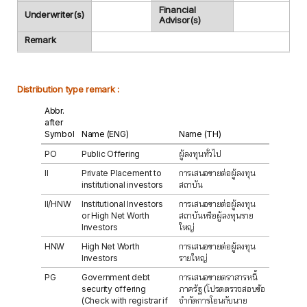
Financial
Underwriter(s)
Advisor(s)
Remark
Distribution type remark :
Abbr.
after
Symbol
Name (ENG)
Name (TH)
PO
Public Offering
ผู้ลงทุนทั่วไป
II
Private Placement to
การเสนอขายต่อผู้ลงทุน
institutional investors
สถาบัน
II/HNW
Institutional Investors
การเสนอขายต่อผู้ลงทุน
or High Net Worth
สถาบันหรือผู้ลงทุนราย
Investors
ใหญ่
HNW
High Net Worth
การเสนอขายต่อผู้ลงทุน
Investors
รายใหญ่
PG
Government debt
การเสนอขายตราสารหนี้
security offering
ภาครัฐ (โปรดตรวจสอบข้อ
(Check with registrar if
จำกัดการโอนกับนาย