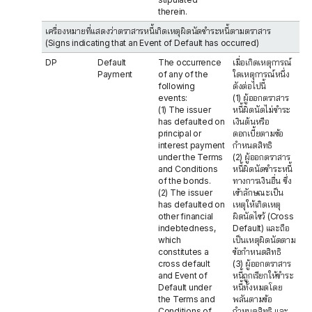
therein.
เครื่องหมายที่แสดงว่าตราสารหนี้เกิดเหตุผิดนัดชำระหนี้ตามตราสาร
(Signs indicating that an Event of Default has occurred)
DP
Default
The occurrence
เมื่อเกิดเหตุการณ์
Payment
of any of the
ใดเหตุการณ์หนึ่ง
following
ดังต่อไปนี้
events:
(1) ผู้ออกตราสาร
(1) The issuer
หนี้ผิดนัดไม่ชำระ
has defaulted on
เงินต้นหรือ
principal or
ดอกเบี้ยตามข้อ
interest payment
กำหนดสิทธิ
under the Terms
(2) ผู้ออกตราสาร
and Conditions
หนี้ผิดนัดชำระหนี้
of the bonds.
ทางการเงินอื่น ซึ่ง
(2) The issuer
เข้าลักษณะเป็น
has defaulted on
เหตุให้เกิดเหตุ
other financial
ผิดนัดไขว้ (Cross
indebtedness,
Default) และถือ
which
เป็นเหตุผิดนัดตาม
constitutes a
ข้อกำหนดสิทธิ
cross default
(3) ผู้ออกตราสาร
and Event of
หนี้ถูกเรียกให้ชำระ
Default under
หนี้ทั้งหมดโดย
the Terms and
พลันตามข้อ
Conditions of
กำหนดสิทธิ และ