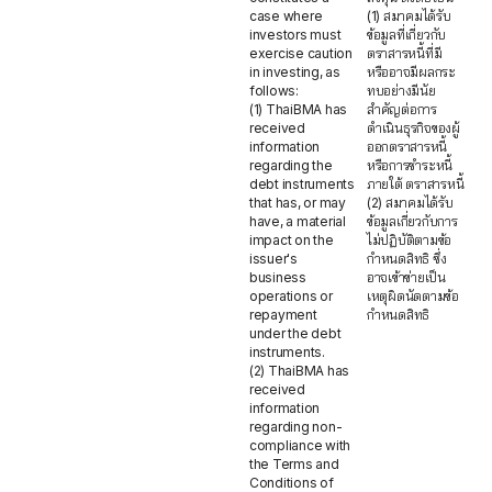
case where
(1) สมาคมได้รับ
investors must
ข้อมูลที่เกี่ยวกับ
exercise caution
ตราสารหนี้ที่มี
in investing, as
หรืออาจมีผลกระ
follows:
ทบอย่างมีนัย
(1) ThaiBMA has
สำคัญต่อการ
received
ดำเนินธุรกิจของผู้
information
ออกตราสารหนี้
regarding the
หรือการชำระหนี้
debt instruments
ภายใต้ ตราสารหนี้
that has, or may
(2) สมาคมได้รับ
have, a material
ข้อมูลเกี่ยวกับการ
impact on the
ไม่ปฏิบัติตามข้อ
issuer's
กำหนดสิทธิ ซึ่ง
business
อาจเข้าข่ายเป็น
operations or
เหตุผิดนัดตามข้อ
repayment
กำหนดสิทธิ
under the debt
instruments.
(2) ThaiBMA has
received
information
regarding non-
compliance with
the Terms and
Conditions of