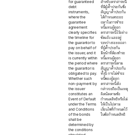
for guaranteed
สำหรับตราสารหนี้
debt
ที่มีผู้ค้ำประกันซึ่ง
instruments,
สัญญาค้ำประกัน
where the
ได้กำหนดระยะ
guarantee
เวลาในการชำระ
agreement
หนี้แทนผู้ออก
clearly specifies
ตราสารหนี้ไว้อย่าง
the timeline for
ชัดแจ้ง และอยู่
the guarantor to
ระหว่างระยะเวลา
pay on behalf of
ที่ผู้ค้ำประกัน
the issuer, and it
มีหน้าที่ต้องชำระ
is currently within
หนี้แทนผู้ออก
the period where
ตราสารหนี้ตาม
the guarantor is
สัญญาค้ำประกัน
obligated to pay.
ทั้งนี้ การไม่ชำระ
Whether such
หนี้ของผู้ออก
non-payment by
ตราสารหนี้ดัง
the issuer
กล่าวจะถือเป็นเหตุ
constitutes an
ผิดนัดตามข้อ
Event of Default
กำหนดสิทธิหรือไม่
under the Terms
ให้เป็นไปตาม
and Conditions
เงื่อนไขที่กำหนดไว้
of the bonds
ในข้อกำหนดสิทธิ
shall be
determined by
the conditions
stipulated