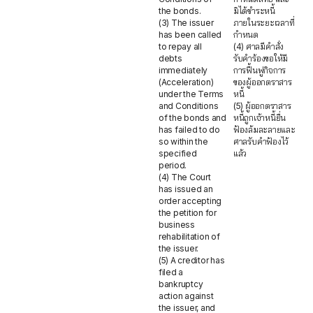
the bonds.
มิได้ชำระหนี้
(3) The issuer
ภายในระยะเวลาที่
has been called
กำหนด
to repay all
(4) ศาลมีคำสั่ง
debts
รับคำร้องขอให้มี
immediately
การฟื้นฟูกิจการ
(Acceleration)
ของผู้ออกตราสาร
under the Terms
หนี้
and Conditions
(5) ผู้ออกตราสาร
of the bonds and
หนี้ถูกเจ้าหนี้ยื่น
has failed to do
ฟ้องล้มละลายและ
so within the
ศาลรับคำฟ้องไว้
specified
แล้ว
period.
(4) The Court
has issued an
order accepting
the petition for
business
rehabilitation of
the issuer.
(5) A creditor has
filed a
bankruptcy
action against
the issuer, and