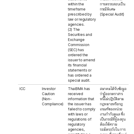
within the
การตรวจสอบเป็น
timeframe
กรณีพิเศษ
prescribed by
(Special Audit)
law or regulatory
agencies.
(2) The
Securities and
Exchange
Commission
(SEC) has
ordered the
issuer to amend
its financial
statements or
has ordered a
special audit.
ICC
Investor
ThaiBMA has
สมาคมได้รับข้อมูล
Caution
received
ว่าผู้ออกตราสาร
(Non-
information that
หนี้ไม่ปฏิบัติตาม
Compliance)
the issuer has
กฎหมายหรือกฎ
failed to comply
เกณฑ์ของหน่วย
with laws or
งานกำกับดูแล ซึ่ง
regulations of
เป็นกรณีที่ผู้ลงทุน
regulatory
ต้องใช้ความ
agencies,
ระมัดระวังใน การ