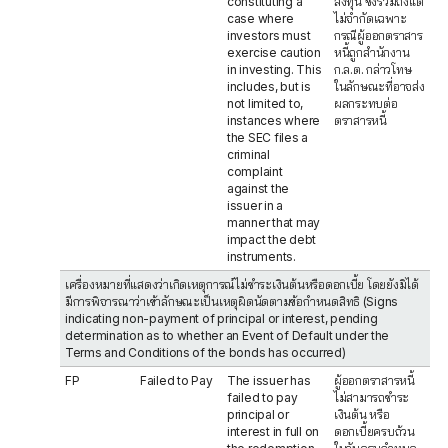
constituting a
ลงทุน ซึ่งรวมถึงแต่
case where
ไม่จำกัดเฉพาะ
investors must
กรณีผู้ออกตราสาร
exercise caution
หนี้ถูกสำนักงาน
in investing. This
ก.ล.ต. กล่าวโทษ
includes, but is
ในลักษณะที่อาจส่ง
not limited to,
ผลกระทบต่อ
instances where
ตราสารหนี้
the SEC files a
criminal
complaint
against the
issuer in a
manner that may
impact the debt
instruments.
เครื่องหมายที่แสดงว่าเกิดเหตุการณ์ไม่ชำระเงินต้นหรือดอกเบี้ย โดยยังมิได้
มีการพิจารณาว่าเข้าลักษณะเป็นเหตุผิดนัดตามข้อกำหนดสิทธิ (Signs
indicating non-payment of principal or interest, pending
determination as to whether an Event of Default under the
Terms and Conditions of the bonds has occurred)
FP
Failed to Pay
The issuer has
ผู้ออกตราสารหนี้
failed to pay
ไม่สามารถชำระ
principal or
เงินต้น หรือ
interest in full on
ดอกเบี้ยครบถ้วน