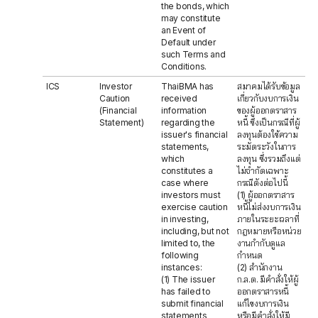
the bonds, which
may constitute
an Event of
Default under
such Terms and
Conditions.
ICS
Investor
ThaiBMA has
สมาคมได้รับข้อมูล
Caution
received
เกี่ยวกับงบการเงิน
(Financial
information
ของผู้ออกตราสาร
Statement)
regarding the
หนี้ ซึ่งเป็นกรณีที่ผู้
issuer's financial
ลงทุนต้องใช้ความ
statements,
ระมัดระวังในการ
which
ลงทุน ซึ่งรวมถึงแต่
constitutes a
ไม่จำกัดเฉพาะ
case where
กรณีดังต่อไปนี้
investors must
(1) ผู้ออกตราสาร
exercise caution
หนี้ไม่ส่งงบการเงิน
in investing,
ภายในระยะเวลาที่
including, but not
กฎหมายหรือหน่วย
limited to, the
งานกำกับดูแล
following
กำหนด
instances:
(2) สำนักงาน
(1) The issuer
ก.ล.ต. มีคำสั่งให้ผู้
has failed to
ออกตราสารหนี้
submit financial
แก้ไขงบการเงิน
statements
หรือมีคำสั่งให้มี