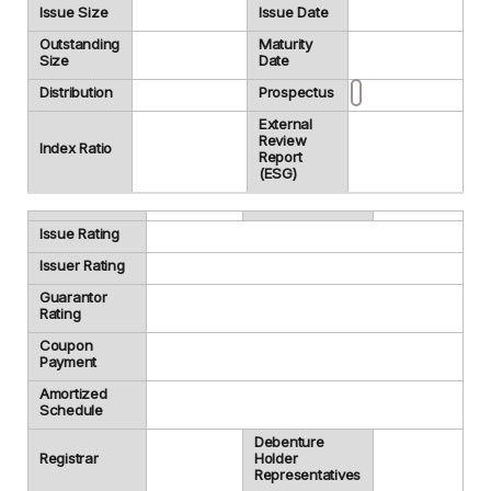
Issue Size
Issue Date
Outstanding
Maturity
Size
Date
Distribution
Prospectus
External
Review
Index Ratio
Report
(ESG)
Issue Rating
Issuer Rating
Guarantor
Rating
Coupon
Payment
Amortized
Schedule
Debenture
Registrar
Holder
Representatives