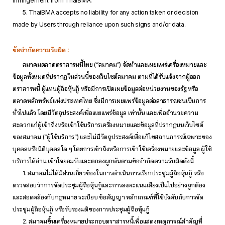
infringement from ThaiBMA.
5. ThaiBMA accepts no liability for any action taken or decision
made by Users through reliance upon such signs and/or data.
ข้อจำกัดความรับผิด :
สมาคมตลาดตราสารหนี้ไทย (“สมาคม”) จัดทำและเผยแพร่เครื่องหมายและ
ข้อมูลทั้งหมดที่ปรากฏในส่วนนี้ของเว็บไซต์สมาคม ตามที่ได้รับแจ้งจากผู้ออก
ตราสารหนี้ ผู้แทนผู้ถือหุ้นกู้ หรือมีการเปิดเผยข้อมูลต่อหน่วยงานของรัฐ หรือ
ตลาดหลักทรัพย์แห่งประเทศไทย ซึ่งมีการเผยแพร่ข้อมูลต่อสาธารณชนเป็นการ
ทั่วไปแล้ว โดยมีวัตถุประสงค์เพื่อเผยแพร่ข้อมูล เท่านั้น และเพื่ออำนวยความ
สะดวกแก่ผู้เข้าถึงหรือเข้าใช้บริการเครื่องหมายและข้อมูลที่ปรากฏบนเว็บไซต์
ของสมาคม (“ผู้ใช้บริการ”) และไม่มีวัตถุประสงค์เพื่อแก้ไขสถานการณ์เฉพาะของ
บุคคลหรือนิติบุคคลใด ๆ โดยการเข้าถึงหรือการเข้าใช้เครื่องหมายและข้อมูล ผู้ใช้
บริการได้อ่าน เข้าใจยอมรับและตกลงผูกพันตามข้อจำกัดความรับผิดดังนี้
1. สมาคมไม่ได้มีส่วนเกี่ยวข้องในการดำเนินการเรียกประชุมผู้ถือหุ้นกู้ หรือ
ตรวจสอบว่าการจัดประชุมผู้ถือหุ้นกู้และการลงคะแนนเสียงเป็นไปอย่างถูกต้อง
และสอดคล้องกับกฎหมาย ระเบียบ ข้อสัญญา หลักเกณฑ์ที่ใช้บังคับกับการจัด
ประชุมผู้ถือหุ้นกู้ หรือรับรองมติของการประชุมผู้ถือหุ้นกู้
2. สมาคมขึ้นเครื่องหมายประกอบตราสารหนี้เพื่อแสดงเหตุการณ์สำคัญที่