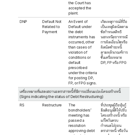
the Court has
accepted the
plaint.
DNP
Default Not
An Event of
เกิดเหตุการณ์ที่ถือ
Related to
Default under
เป็นเหตุผิดนัดตาม
Payment
the debt
ข้อกำหนดสิทธิ
instruments has
นอกเหนือจากกรณี
occurred, other
การผิดเงื่อนไขหรือ
than cases of
ผิดนัดชำระหนี้
violation of
ตามหลักเกณฑ์การ
conditions or
ขึ้นเครื่องหมาย
default
DP, FP หรือ FPG
prescribed
under the criteria
for posting DP,
FP, or FPG signs.
เครื่องหมายที่แสดงสถานะตราสารหนี้ที่มีการเปลี่ยนแปลงโครงสร้างหนี้
(Signs indicating the status of Debt Restructuring)
RS
Restructure
The
ที่ประชุมผู้ถือหุ้นกู้
bondholders’
มีมติอนุมัติให้ปรับ
meeting has
โครงสร้างหนี้ หรือ
passed a
แก้ไขวันครบ
resolution
กำหนดไถ่ถอน
approving debt
ตราสารหนี้ หรือวัน