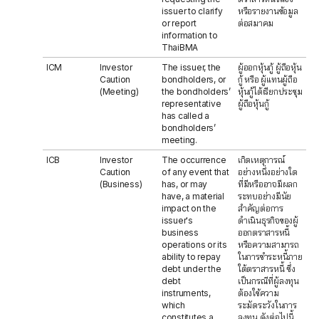
issuer to clarify
หรือรายงานข้อมูล
or report
ต่อสมาคม
information to
ThaiBMA
ICM
Investor
The issuer, the
ผู้ออกหุ้นกู้ ผู้ถือหุ้น
Caution
bondholders, or
กู้ หรือ ผู้แทนผู้ถือ
(Meeting)
the bondholders’
หุ้นกู้ได้เรียกประชุม
representative
ผู้ถือหุ้นกู้
has called a
bondholders’
meeting.
ICB
Investor
The occurrence
เกิดเหตุการณ์
Caution
of any event that
อย่างหนึ่งอย่างใด
(Business)
has, or may
ที่มีหรืออาจมีผลก
have, a material
ระทบอย่างมีนัย
impact on the
สำคัญต่อการ
issuer's
ดำเนินธุรกิจของผู้
business
ออกตราสารหนี้
operations or its
หรือความสามารถ
ability to repay
ในการชำระหนี้ภาย
debt under the
ใต้ตราสารหนี้ ซึ่ง
debt
เป็นกรณีที่ผู้ลงทุน
instruments,
ต้องใช้ความ
which
ระมัดระวังในการ
constitutes a
ลงทุน ดังต่อไปนี้