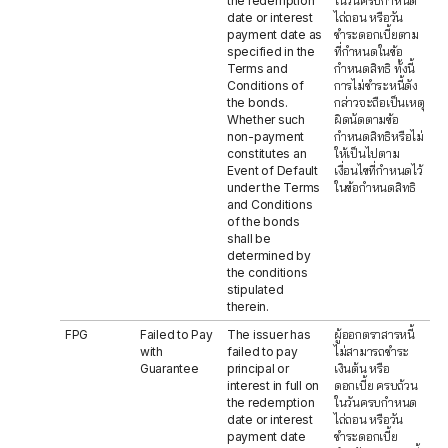
the redemption
ในวันครบกำหนด
date or interest
ไถ่ถอน หรือวัน
payment date as
ชำระดอกเบี้ยตาม
specified in the
ที่กำหนดในข้อ
Terms and
กำหนดสิทธิ ทั้งนี้
Conditions of
การไม่ชำระหนี้ดัง
the bonds.
กล่าวจะถือเป็นเหตุ
Whether such
ผิดนัดตามข้อ
non-payment
กำหนดสิทธิหรือไม่
constitutes an
ให้เป็นไปตาม
Event of Default
เงื่อนไขที่กำหนดไว้
under the Terms
ในข้อกำหนดสิทธิ
and Conditions
of the bonds
shall be
determined by
the conditions
stipulated
therein.
FPG
Failed to Pay
The issuer has
ผู้ออกตราสารหนี้
with
failed to pay
ไม่สามารถชำระ
Guarantee
principal or
เงินต้น หรือ
interest in full on
ดอกเบี้ย ครบถ้วน
the redemption
ในวันครบกำหนด
date or interest
ไถ่ถอน หรือวัน
payment date
ชำระดอกเบี้ย