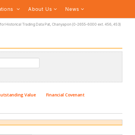
ations
About Us
News
for Historical Trading Data Pat, Chanyapon (0-2655-6000 ext. 456, 453)
utstanding Value
Financial Covenant