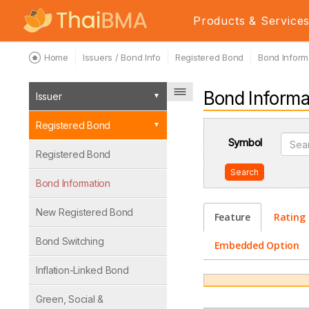
Products & Service
Home
Issuers / Bond Info
Registered Bond
Bond Inform
Bond Informa
Issuer
Registered Bond
Symbol
Registered Bond
Search
Bond Information
New Registered Bond
Feature
Rating
Bond Switching
Embedded Option
Inflation-Linked Bond
Green, Social &