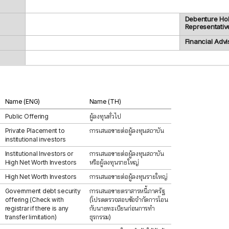
Debenture Ho
Representativ
Financial Advi
Name (ENG)
Name (TH)
Public Offering
ผู้ลงทุนทั่วไป
Private Placement to
การเสนอขายต่อผู้ลงทุนสถาบัน
institutional investors
Institutional Investors or
การเสนอขายต่อผู้ลงทุนสถาบัน
High Net Worth Investors
หรือผู้ลงทุนรายใหญ่
High Net Worth Investors
การเสนอขายต่อผู้ลงทุนรายใหญ่
Government debt security
การเสนอขายตราสารหนี้ภาครัฐ
offering (Check with
(โปรดตรวจสอบข้อจำกัดการโอน
registrar if there is any
กับนายทะเบียนก่อนการทำ
transfer limitation)
ธุรกรรม)