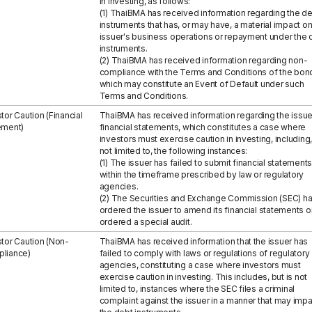
in investing, as follows:
(1) ThaiBMA has received information regarding the d
instruments that has, or may have, a material impact on
issuer's business operations or repayment under the 
instruments.
(2) ThaiBMA has received information regarding non-
compliance with the Terms and Conditions of the bon
which may constitute an Event of Default under such
Terms and Conditions.
tor Caution (Financial
ThaiBMA has received information regarding the issue
ement)
financial statements, which constitutes a case where
investors must exercise caution in investing, including,
not limited to, the following instances:
(1) The issuer has failed to submit financial statements
within the timeframe prescribed by law or regulatory
agencies.
(2) The Securities and Exchange Commission (SEC) h
ordered the issuer to amend its financial statements o
ordered a special audit.
stor Caution (Non-
ThaiBMA has received information that the issuer has
liance)
failed to comply with laws or regulations of regulatory
agencies, constituting a case where investors must
exercise caution in investing. This includes, but is not
limited to, instances where the SEC files a criminal
complaint against the issuer in a manner that may impa