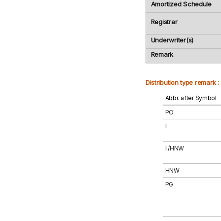
Amortized Schedule
Registrar
Underwriter(s)
Remark
Distribution type remark :
Abbr. after Symbol
PO
II
II/HNW
HNW
PG