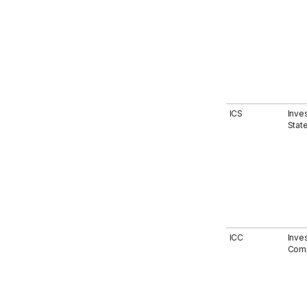
ICS
Inves
Stat
ICC
Inve
Comp