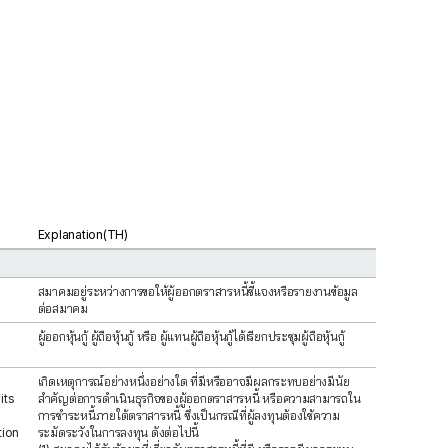
Explanation(TH)
สมาคมอยู่ระหว่างการขอให้ผู้ออกตราสารหนี้ชี้แจงหรือรายงานข้อมูล
ต่อสมาคม
ผู้ออกหุ้นกู้ ผู้ถือหุ้นกู้ หรือ ผู้แทนผู้ถือหุ้นกู้ได้เรียกประชุมผู้ถือหุ้นกู้
เกิดเหตุการณ์อย่างหนึ่งอย่างใด ที่มีหรืออาจมีผลกระทบอย่างมีนัย
its
สำคัญต่อการดำเนินธุรกิจของผู้ออกตราสารหนี้ หรือความสามารถใน
h
การชำระหนี้ภายใต้ตราสารหนี้ ซึ่งเป็นกรณีที่ผู้ลงทุนต้องใช้ความ
tion
ระมัดระวังในการลงทุน ดังต่อไปนี้