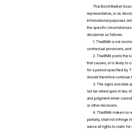
Thai Bond Market Associ
representative, or as disc
informational purposes onl
the specific circumstances 
disclaimer as follows:
1. ThaiBMA is not invol
contractual provisions, and
2. ThaiBMA posts the si
that causes, or is likely to
for a period specified by 
should therefore continue 
3. The signs and data a
not be relied upon in lieu 
and judgment when consider
or other decisions.
4. ThaiBMA makes no repr
partially, shall not infringe
waive all rights to claim f