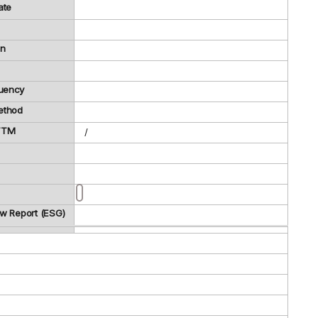
ate
on
uency
ethod
 TTM
/
ew Report (ESG)