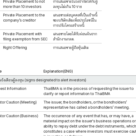
Private Placement to not
การเสนอขายในวงจำกัดให้กับผู้
more than 10 investors
ลงทุนไม่เกิน 10 ราย
Private Placement to the
เสนอขายต่อบุคคลที่เป็นเจ้าหนี้
company’s creditor
ของบริษัทเดิมเพื่อประโยชน์ใน
การปรับโครงสร้างหนี้
Private Placement with
เสนอขายโดยได้รับผ่อนผันจาก
filing exemption from SEC
สำนักงานกลต.
Right Offering
การเสนอขายผู้ถือหุ้นเดิม
e
Explanation(ENG)
แจ้งเตือนผู้ลงทุน (signs designated to alert investors)
est Information
ThaiBMA is in the process of requesting the issuer to
clarify or report information to ThaiBMA
stor Caution (Meeting)
The issuer, the bondholders, or the bondholders’
representative has called a bondholders’ meeting.
stor Caution (Business)
The occurrence of any event that has, or may have, a
material impact on the issuer's business operations or 
ability to repay debt under the debt instruments, whic
constitutes a case where investors must exercise cau