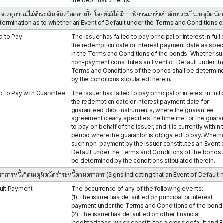
the debt instruments.
เกิดเหตุการณ์ไม่ชำระเงินต้นหรือดอกเบี้ย โดยยังมิได้มีการพิจารณาว่าเข้าลักษณะเป็นเหตุผิ
etermination as to whether an Event of Default under the Terms and Conditions 
d to Pay
The issuer has failed to pay principal or interest in full
the redemption date or interest payment date as spec
in the Terms and Conditions of the bonds. Whether su
non-payment constitutes an Event of Default under th
Terms and Conditions of the bonds shall be determin
by the conditions stipulated therein.
ed to Pay with Guarantee
The issuer has failed to pay principal or interest in full
the redemption date or interest payment date for
guaranteed debt instruments, where the guarantee
agreement clearly specifies the timeline for the guara
to pay on behalf of the issuer, and it is currently within 
period where the guarantor is obligated to pay. Wheth
such non-payment by the issuer constitutes an Event 
Default under the Terms and Conditions of the bonds 
be determined by the conditions stipulated therein.
ตราสารหนี้เกิดเหตุผิดนัดชำระหนี้ตามตราสาร (Signs indicating that an Event of Default
ult Payment
The occurrence of any of the following events:
(1) The issuer has defaulted on principal or interest
payment under the Terms and Conditions of the bond
(2) The issuer has defaulted on other financial
indebtedness, which constitutes a cross default and 