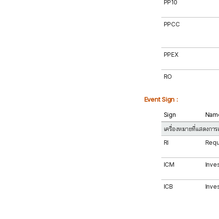
PP10
PPCC
PPEX
RO
Event Sign :
Sign
Nam
เครื่องหมายที่แสดงการ
RI
Requ
ICM
Inve
ICB
Inve