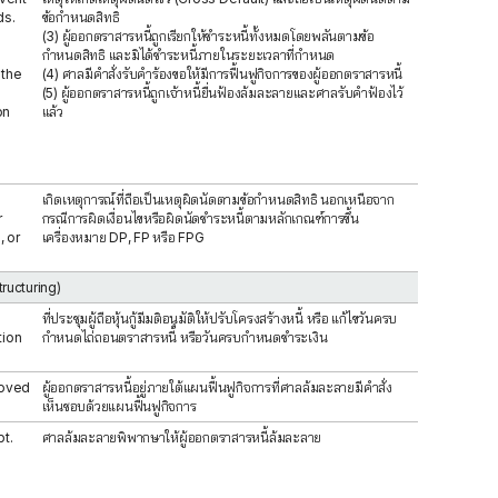
ds.
ข้อกำหนดสิทธิ
(3) ผู้ออกตราสารหนี้ถูกเรียกให้ชำระหนี้ทั้งหมดโดยพลันตามข้อ
กำหนดสิทธิ และมิได้ชำระหนี้ภายในระยะเวลาที่กำหนด
 the
(4) ศาลมีคำสั่งรับคำร้องขอให้มีการฟื้นฟูกิจการของผู้ออกตราสารหนี้
(5) ผู้ออกตราสารหนี้ถูกเจ้าหนี้ยื่นฟ้องล้มละลายและศาลรับคำฟ้องไว้
on
แล้ว
เกิดเหตุการณ์ที่ถือเป็นเหตุผิดนัดตามข้อกำหนดสิทธิ นอกเหนือจาก
r
กรณีการผิดเงื่อนไขหรือผิดนัดชำระหนี้ตามหลักเกณฑ์การขึ้น
, or
เครื่องหมาย DP, FP หรือ FPG
tructuring)
ที่ประชุมผู้ถือหุ้นกู้มีมติอนุมัติให้ปรับโครงสร้างหนี้ หรือ แก้ไขวันครบ
tion
กำหนดไถ่ถอนตราสารหนี้ หรือวันครบกำหนดชำระเงิน
roved
ผู้ออกตราสารหนี้อยู่ภายใต้แผนฟื้นฟูกิจการที่ศาลล้มละลายมีคำสั่ง
เห็นชอบด้วยแผนฟื้นฟูกิจการ
t.
ศาลล้มละลายพิพากษาให้ผู้ออกตราสารหนี้ล้มละลาย