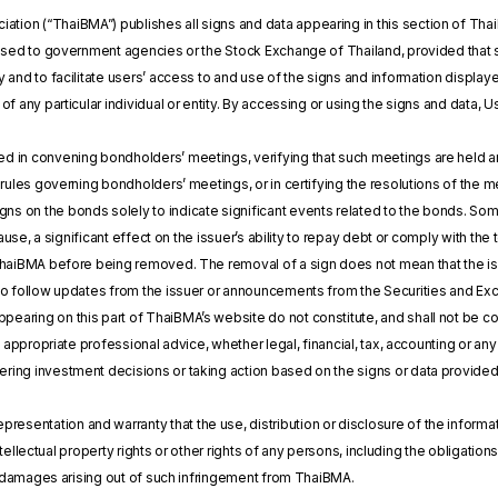
ation (“ThaiBMA”) publishes all signs and data appearing in this section of Tha
losed to government agencies or the Stock Exchange of Thailand, provided that s
y and to facilitate users’ access to and use of the signs and information displ
of any particular individual or entity. By accessing or using the signs and data,
ved in convening bondholders’ meetings, verifying that such meetings are held an
 rules governing bondholders’ meetings, or in certifying the resolutions of the m
gns on the bonds solely to indicate significant events related to the bonds. Som
 cause, a significant effect on the issuer’s ability to repay debt or comply with 
ThaiBMA before being removed. The removal of a sign does not mean that the iss
to follow updates from the issuer or announcements from the Securities and E
ppearing on this part of ThaiBMA’s website do not constitute, and shall not be 
of appropriate professional advice, whether legal, financial, tax, accounting or 
ing investment decisions or taking action based on the signs or data provide
esentation and warranty that the use, distribution or disclosure of the informati
 intellectual property rights or other rights of any persons, including the obligati
or damages arising out of such infringement from ThaiBMA.