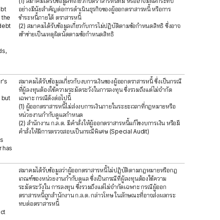
(1) สมาคมได้รับข้อมูลที่เกี่ยวกับตราสารหนี้ที่มี หรืออาจมีผลกระทบ
ebt
อย่างมีนัยสำคัญต่อการดำเนินธุรกิจของผู้ออกตราสารหนี้ หรือการ
 the
ชำระหนี้ภายใต้ ตราสารหนี้
debt
(2) สมาคมได้รับข้อมูลเกี่ยวกับการไม่ปฏิบัติตามข้อกำหนดสิทธิ ซึ่งอาจ
เข้าข่ายเป็นเหตุผิดนัดตามข้อกำหนดสิทธิ
ds,
r's
สมาคมได้รับข้อมูลเกี่ยวกับงบการเงินของผู้ออกตราสารหนี้ ซึ่งเป็นกรณี
ที่ผู้ลงทุนต้องใช้ความระมัดระวังในการลงทุน ซึ่งรวมถึงแต่ไม่จำกัด
 but
เฉพาะ กรณีดังต่อไปนี้
(1) ผู้ออกตราสารหนี้ไม่ส่งงบการเงินภายในระยะเวลาที่กฎหมายหรือ
หน่วยงานกำกับดูแลกำหนด
(2) สำนักงาน ก.ล.ต. มีคำสั่งให้ผู้ออกตราสารหนี้แก้ไขงบการเงิน หรือมี
คำสั่งให้มีการตรวจสอบเป็นกรณีพิเศษ (Special Audit)
as
r has
สมาคมได้รับข้อมูลว่าผู้ออกตราสารหนี้ไม่ปฏิบัติตามกฎหมายหรือกฎ
เกณฑ์ของหน่วยงานกำกับดูแล ซึ่งเป็นกรณีที่ผู้ลงทุนต้องใช้ความ
ระมัดระวังใน การลงทุน ซึ่งรวมถึงแต่ไม่จำกัดเฉพาะ กรณีผู้ออก
ตราสารหนี้ถูกสำนักงาน ก.ล.ต. กล่าวโทษ ในลักษณะที่อาจส่งผลกระ
ทบต่อตราสารหนี้
ct