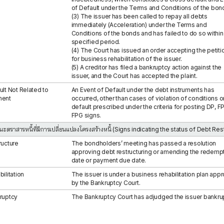
of Default under the Terms and Conditions of the bon
(3) The issuer has been called to repay all debts
immediately (Acceleration) under the Terms and
Conditions of the bonds and has failed to do so within
specified period.
(4) The Court has issued an order accepting the petiti
for business rehabilitation of the issuer.
(5) A creditor has filed a bankruptcy action against the
issuer, and the Court has accepted the plaint.
ult Not Related to
An Event of Default under the debt instruments has
ment
occurred, other than cases of violation of conditions o
default prescribed under the criteria for posting DP, FP
FPG signs.
นะตราสารหนี้ที่มีการเปลี่ยนแปลงโครงสร้างหนี้ (Signs indicating the status of Debt Res
ructure
The bondholders’ meeting has passed a resolution
approving debt restructuring or amending the redemp
date or payment due date.
ilitation
The issuer is under a business rehabilitation plan app
by the Bankruptcy Court.
ruptcy
The Bankruptcy Court has adjudged the issuer bankrup