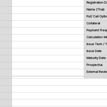
Registration D
Name (Thai)
Put/ Call Opti
Collateral
Payment Freq
Calculation M
Issue Term /
Issue Date
Maturity Date
Prospectus
External Revi