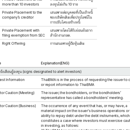
more than 10 investors
ลงทุนไม่เกิน 10 ราย
Private Placement to the
เสนอขายต่อบุคคลที่เป็นเจ้าหนี้
company’s creditor
ของบริษัทเดิมเพื่อประโยชน์ใน
การปรับโครงสร้างหนี้
Private Placement with
เสนอขายโดยได้รับผ่อนผันจาก
filing exemption from SEC
สำนักงานกลต.
Right Offering
การเสนอขายผู้ถือหุ้นเดิม
e
Explanation(ENG)
จ้งเตือนผู้ลงทุน (signs designated to alert investors)
st Information
ThaiBMA is in the process of requesting the issuer to c
or report information to ThaiBMA
tor Caution (Meeting)
The issuer, the bondholders, or the bondholders’
representative has called a bondholders’ meeting.
tor Caution (Business)
The occurrence of any event that has, or may have, a
material impact on the issuer's business operations or 
ability to repay debt under the debt instruments, which
constitutes a case where investors must exercise cau
in investing, as follows: