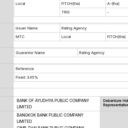
Local
FITCH(tha)
A-(tha)
TRIS
-
Issuer Name
Rating Agency
MTC
Local
FITCH(tha)
Guarantor Name
Rating Agency
Reference
Fixed: 3.45%
BANK OF AYUDHYA PUBLIC COMPANY
Debenture Ho
Representativ
LIMITED
BANGKOK BANK PUBLIC COMPANY
LIMITED
CIMB THAI BANK PUBLIC COMPANY