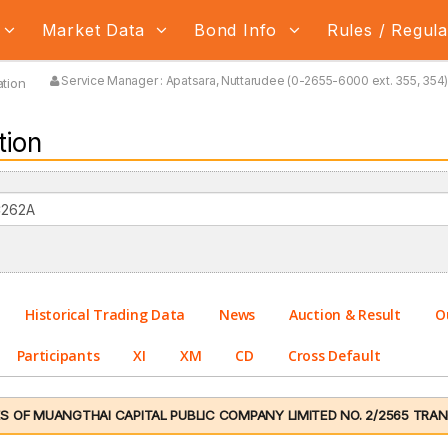
Market Data
Bond Info
Rules / Regul
Service Manager : Apatsara, Nuttarudee (0-2655-6000 ext. 355, 354) 
tion
tion
Historical Trading Data
News
Auction & Result
O
Participants
XI
XM
CD
Cross Default
 OF MUANGTHAI CAPITAL PUBLIC COMPANY LIMITED NO. 2/2565 TRANC