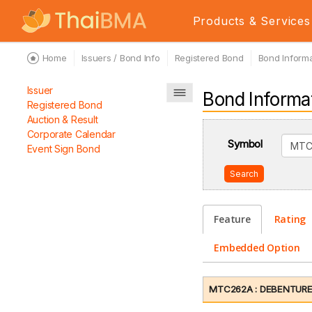
Products & Services
Home
Issuers / Bond Info
Registered Bond
Bond Informa
Issuer
Bond Informa
Registered Bond
Auction & Result
Corporate Calendar
Symbol
Event Sign Bond
Search
Feature
Rating
Embedded Option
MTC262A : DEBENTURES