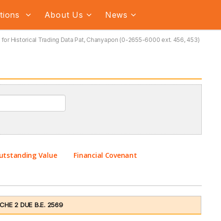
ations
About Us
News
for Historical Trading Data Pat, Chanyapon (0-2655-6000 ext. 456, 453)
utstanding Value
Financial Covenant
HE 2 DUE B.E. 2569