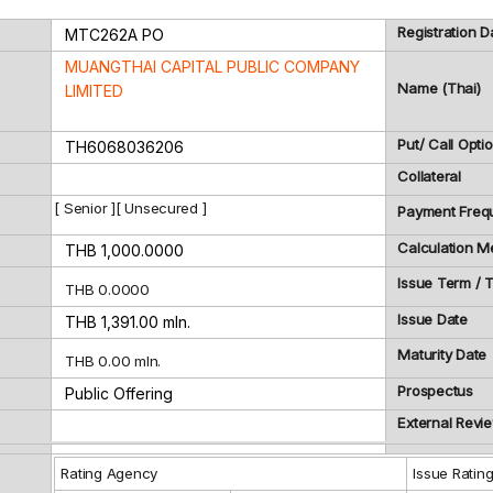
Registration D
MTC262A
PO
MUANGTHAI CAPITAL PUBLIC COMPANY
Name (Thai)
LIMITED
Put/ Call Opti
TH6068036206
Collateral
[ Senior ][ Unsecured ]
Payment Freq
Calculation M
THB 1,000.0000
Issue Term /
THB 0.0000
Issue Date
THB 1,391.00 mln.
Maturity Date
THB 0.00 mln.
Prospectus
Public Offering
External Revi
Rating Agency
Issue Ratin