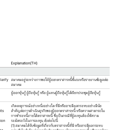
Explanation(TH)
larify
สมาคมอยู่ระหว่างการขอให้ผู้ออกตราสารหนี้ชี้แจงหรือรายงานข้อมูลต่อ
สมาคม
ผู้ออกหุ้นกู้ ผู้ถือหุ้นกู้ หรือ ผู้แทนผู้ถือหุ้นกู้ได้เรียกประชุมผู้ถือหุ้นกู้
เกิดเหตุการณ์อย่างหนึ่งอย่างใด ที่มีหรืออาจมีผลกระทบอย่างมีนัย
its
สำคัญต่อการดำเนินธุรกิจของผู้ออกตราสารหนี้ หรือความสามารถใน
การชำระหนี้ภายใต้ตราสารหนี้ ซึ่งเป็นกรณีที่ผู้ลงทุนต้องใช้ความ
tion
ระมัดระวังในการลงทุน ดังต่อไปนี้
(1) สมาคมได้รับข้อมูลที่เกี่ยวกับตราสารหนี้ที่มี หรืออาจมีผลกระทบ