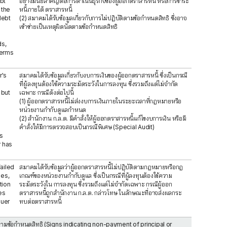
bt
อย่างมีนัยสำคัญต่อการดำเนินธุรกิจของผู้ออกตราสารหนี้ หรือการชำระ
 the
หนี้ภายใต้ ตราสารหนี้
debt
(2) สมาคมได้รับข้อมูลเกี่ยวกับการไม่ปฏิบัติตามข้อกำหนดสิทธิ ซึ่งอาจ
เข้าข่ายเป็นเหตุผิดนัดตามข้อกำหนดสิทธิ
ds,
Terms
r's
สมาคมได้รับข้อมูลเกี่ยวกับงบการเงินของผู้ออกตราสารหนี้ ซึ่งเป็นกรณี
ที่ผู้ลงทุนต้องใช้ความระมัดระวังในการลงทุน ซึ่งรวมถึงแต่ไม่จำกัด
 but
เฉพาะ กรณีดังต่อไปนี้
(1) ผู้ออกตราสารหนี้ไม่ส่งงบการเงินภายในระยะเวลาที่กฎหมายหรือ
หน่วยงานกำกับดูแลกำหนด
(2) สำนักงาน ก.ล.ต. มีคำสั่งให้ผู้ออกตราสารหนี้แก้ไขงบการเงิน หรือมี
คำสั่งให้มีการตรวจสอบเป็นกรณีพิเศษ (Special Audit)
s
r has
ailed
สมาคมได้รับข้อมูลว่าผู้ออกตราสารหนี้ไม่ปฏิบัติตามกฎหมายหรือกฎ
ies,
เกณฑ์ของหน่วยงานกำกับดูแล ซึ่งเป็นกรณีที่ผู้ลงทุนต้องใช้ความ
tion
ระมัดระวังใน การลงทุน ซึ่งรวมถึงแต่ไม่จำกัดเฉพาะ กรณีผู้ออก
ces
ตราสารหนี้ถูกสำนักงาน ก.ล.ต. กล่าวโทษ ในลักษณะที่อาจส่งผลกระ
suer
ทบต่อตราสารหนี้
นัดตามข้อกำหนดสิทธิ (Signs indicating non-payment of principal or