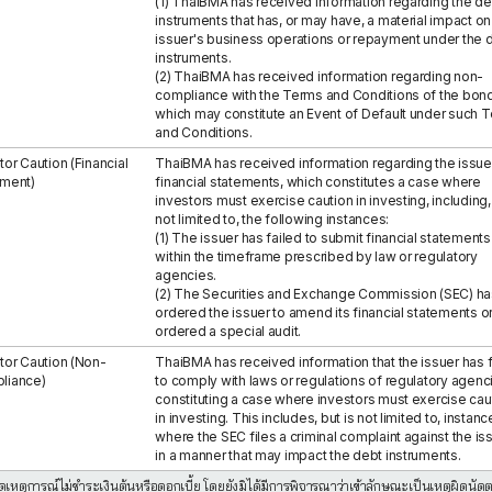
(1) ThaiBMA has received information regarding the de
instruments that has, or may have, a material impact on
issuer's business operations or repayment under the 
instruments.
(2) ThaiBMA has received information regarding non-
compliance with the Terms and Conditions of the bon
which may constitute an Event of Default under such 
and Conditions.
tor Caution (Financial
ThaiBMA has received information regarding the issue
ement)
financial statements, which constitutes a case where
investors must exercise caution in investing, including,
not limited to, the following instances:
(1) The issuer has failed to submit financial statements
within the timeframe prescribed by law or regulatory
agencies.
(2) The Securities and Exchange Commission (SEC) ha
ordered the issuer to amend its financial statements o
ordered a special audit.
tor Caution (Non-
ThaiBMA has received information that the issuer has f
liance)
to comply with laws or regulations of regulatory agenc
constituting a case where investors must exercise cau
in investing. This includes, but is not limited to, instan
where the SEC files a criminal complaint against the is
in a manner that may impact the debt instruments.
กิดเหตุการณ์ไม่ชำระเงินต้นหรือดอกเบี้ย โดยยังมิได้มีการพิจารณาว่าเข้าลักษณะเป็นเหตุผิด