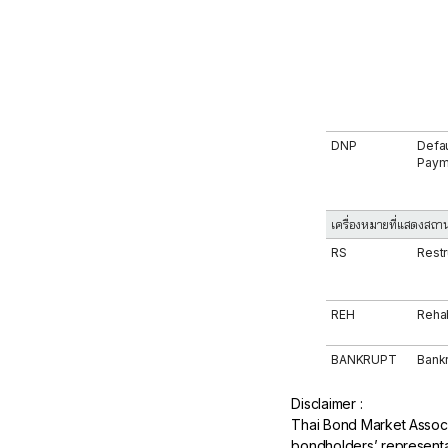
DNP
Defau
Paym
เครื่องหมายที่แสดงสถาน
RS
Restr
REH
Rehab
BANKRUPT
Bank
Disclaimer :
Thai Bond Market Associa
bondholders’ representa