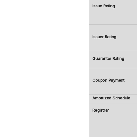
Issue Rating
Issuer Rating
Guarantor Rating
Coupon Payment
Amortized Schedule
Registrar