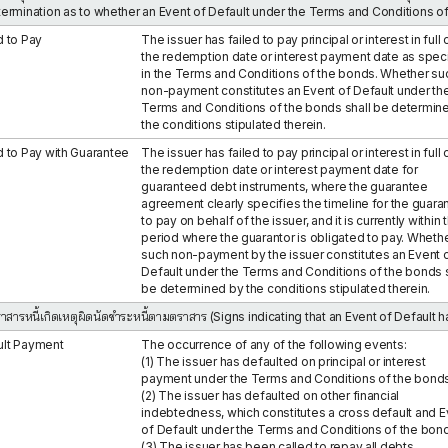
termination as to whether an Event of Default under the Terms and Conditions o
d to Pay
The issuer has failed to pay principal or interest in full 
the redemption date or interest payment date as spec
in the Terms and Conditions of the bonds. Whether su
non-payment constitutes an Event of Default under th
Terms and Conditions of the bonds shall be determin
the conditions stipulated therein.
d to Pay with Guarantee
The issuer has failed to pay principal or interest in full 
the redemption date or interest payment date for
guaranteed debt instruments, where the guarantee
agreement clearly specifies the timeline for the guara
to pay on behalf of the issuer, and it is currently within 
period where the guarantor is obligated to pay. Wheth
such non-payment by the issuer constitutes an Event 
Default under the Terms and Conditions of the bonds s
be determined by the conditions stipulated therein.
ตราสารหนี้เกิดเหตุผิดนัดชำระหนี้ตามตราสาร (Signs indicating that an Event of Default 
ult Payment
The occurrence of any of the following events:
(1) The issuer has defaulted on principal or interest
payment under the Terms and Conditions of the bonds
(2) The issuer has defaulted on other financial
indebtedness, which constitutes a cross default and E
of Default under the Terms and Conditions of the bon
(3) The issuer has been called to repay all debts