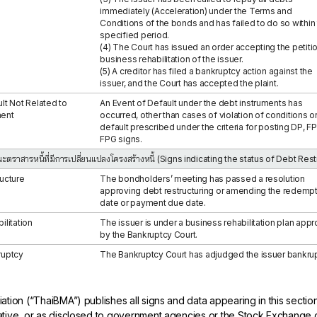
immediately (Acceleration) under the Terms and
Conditions of the bonds and has failed to do so within
specified period.
(4) The Court has issued an order accepting the petitio
business rehabilitation of the issuer.
(5) A creditor has filed a bankruptcy action against the
issuer, and the Court has accepted the plaint.
lt Not Related to
An Event of Default under the debt instruments has
ent
occurred, other than cases of violation of conditions o
default prescribed under the criteria for posting DP, FP
FPG signs.
ะตราสารหนี้ที่มีการเปลี่ยนแปลงโครงสร้างหนี้ (Signs indicating the status of Debt Rest
ucture
The bondholders’ meeting has passed a resolution
approving debt restructuring or amending the redemp
date or payment due date.
ilitation
The issuer is under a business rehabilitation plan app
by the Bankruptcy Court.
ruptcy
The Bankruptcy Court has adjudged the issuer bankrup
tion (“ThaiBMA”) publishes all signs and data appearing in this sectio
tive, or as disclosed to government agencies or the Stock Exchange 