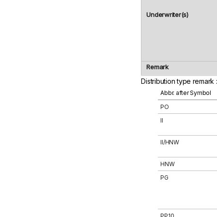
Underwriter(s)
Remark
Distribution type remark 
Abbr. after Symbol
PO
II
II/HNW
HNW
PG
PP10