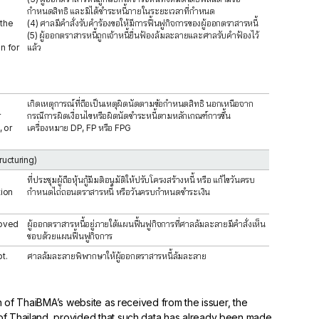
กำหนดสิทธิ และมิได้ชำระหนี้ภายในระยะเวลาที่กำหนด
 the
(4) ศาลมีคำสั่งรับคำร้องขอให้มีการฟื้นฟูกิจการของผู้ออกตราสารหนี้
(5) ผู้ออกตราสารหนี้ถูกเจ้าหนี้ยื่นฟ้องล้มละลายและศาลรับคำฟ้องไว้
n for
แล้ว
เกิดเหตุการณ์ที่ถือเป็นเหตุผิดนัดตามข้อกำหนดสิทธิ นอกเหนือจาก
r
กรณีการผิดเงื่อนไขหรือผิดนัดชำระหนี้ตามหลักเกณฑ์การขึ้น
, or
เครื่องหมาย DP, FP หรือ FPG
ructuring)
ที่ประชุมผู้ถือหุ้นกู้มีมติอนุมัติให้ปรับโครงสร้างหนี้ หรือ แก้ไขวันครบ
tion
กำหนดไถ่ถอนตราสารหนี้ หรือวันครบกำหนดชำระเงิน
roved
ผู้ออกตราสารหนี้อยู่ภายใต้แผนฟื้นฟูกิจการที่ศาลล้มละลายมีคำสั่งเห็น
ชอบด้วยแผนฟื้นฟูกิจการ
t.
ศาลล้มละลายพิพากษาให้ผู้ออกตราสารหนี้ล้มละลาย
n of ThaiBMA’s website as received from the issuer, the
of Thailand, provided that such data has already been made