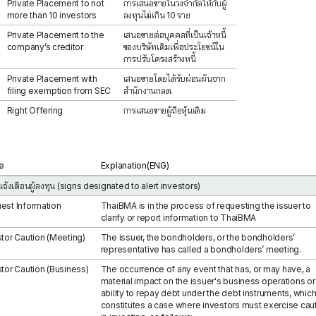
Private Placement to not
การเสนอขายในวงจำกัดให้กับผู้
more than 10 investors
ลงทุนไม่เกิน 10 ราย
Private Placement to the
เสนอขายต่อบุคคลที่เป็นเจ้าหนี้
company’s creditor
ของบริษัทเดิมเพื่อประโยชน์ใน
การปรับโครงสร้างหนี้
Private Placement with
เสนอขายโดยได้รับผ่อนผันจาก
filing exemption from SEC
สำนักงานกลต.
Right Offering
การเสนอขายผู้ถือหุ้นเดิม
e
Explanation(ENG)
แจ้งเตือนผู้ลงทุน (signs designated to alert investors)
est Information
ThaiBMA is in the process of requesting the issuer to
clarify or report information to ThaiBMA
stor Caution (Meeting)
The issuer, the bondholders, or the bondholders’
representative has called a bondholders’ meeting.
stor Caution (Business)
The occurrence of any event that has, or may have, a
material impact on the issuer's business operations or 
ability to repay debt under the debt instruments, whic
constitutes a case where investors must exercise cau