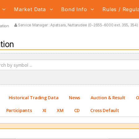
s
Market Data
Bond Info
Rules / Regul
Service Manager : Apatsara, Nuttarudee (0-2655-6000 ext. 355, 354) 
ation
tion
Historical Trading Data
News
Auction & Result
O
Participants
XI
XM
CD
Cross Default