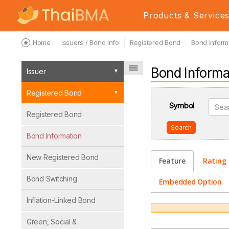
Products & Service
Home
Issuers / Bond Info
Registered Bond
Bond Inform
Bond Informa
Issuer
Registered Bond
Symbol
Registered Bond
Search
Bond Information
New Registered Bond
Feature
Rating
Bond Switching
Embedded Option
Inflation-Linked Bond
Green, Social &