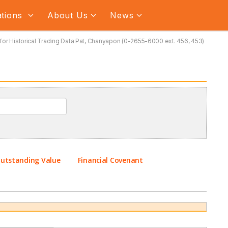
ations
About Us
News
for Historical Trading Data Pat, Chanyapon (0-2655-6000 ext. 456, 453)
utstanding Value
Financial Covenant