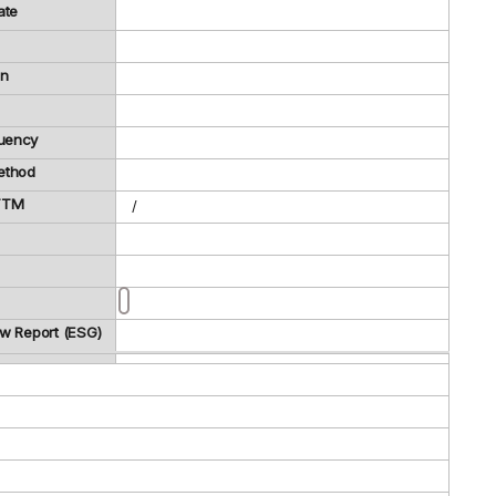
ate
on
uency
ethod
 TTM
/
ew Report (ESG)