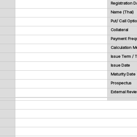
Registration D
Name (Thai)
Put/ Call Opti
Collateral
Payment Freq
Calculation M
Issue Term /
Issue Date
Maturity Date
Prospectus
External Revi