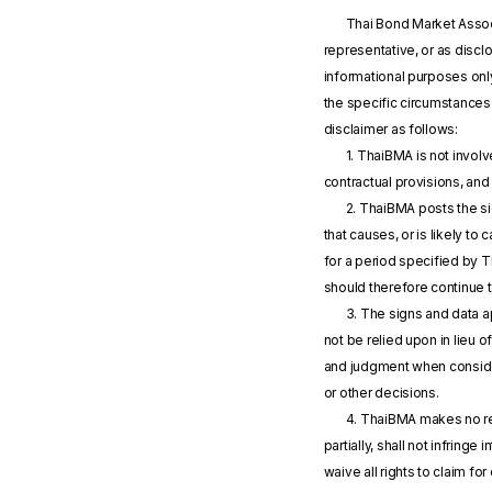
Thai Bond Market Associ
representative, or as disc
informational purposes onl
the specific circumstances 
disclaimer as follows:
1. ThaiBMA is not invol
contractual provisions, and
2. ThaiBMA posts the si
that causes, or is likely to
for a period specified by 
should therefore continue 
3. The signs and data a
not be relied upon in lieu 
and judgment when consider
or other decisions.
4. ThaiBMA makes no repr
partially, shall not infringe
waive all rights to claim f