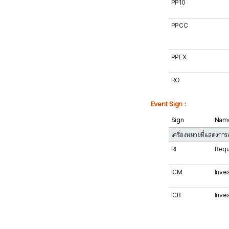
PP10
PPCC
PPEX
RO
Event Sign :
Sign
Nam
เครื่องหมายที่แสดงการ
RI
Requ
ICM
Inve
ICB
Inve