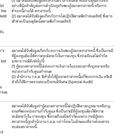
(1) สมาคมได้รับข้อมูลที่เกี่ยวกับตราสารหนี้ที่มี หรืออาจมีผลกระทบ
ebt
อย่างมีนัยสำคัญต่อการดำเนินธุรกิจของผู้ออกตราสารหนี้ หรือการ
 the
ชำระหนี้ภายใต้ ตราสารหนี้
debt
(2) สมาคมได้รับข้อมูลเกี่ยวกับการไม่ปฏิบัติตามข้อกำหนดสิทธิ ซึ่งอาจ
เข้าข่ายเป็นเหตุผิดนัดตามข้อกำหนดสิทธิ
ds,
r's
สมาคมได้รับข้อมูลเกี่ยวกับงบการเงินของผู้ออกตราสารหนี้ ซึ่งเป็นกรณี
ที่ผู้ลงทุนต้องใช้ความระมัดระวังในการลงทุน ซึ่งรวมถึงแต่ไม่จำกัด
 but
เฉพาะ กรณีดังต่อไปนี้
(1) ผู้ออกตราสารหนี้ไม่ส่งงบการเงินภายในระยะเวลาที่กฎหมายหรือ
หน่วยงานกำกับดูแลกำหนด
(2) สำนักงาน ก.ล.ต. มีคำสั่งให้ผู้ออกตราสารหนี้แก้ไขงบการเงิน หรือมี
คำสั่งให้มีการตรวจสอบเป็นกรณีพิเศษ (Special Audit)
as
r has
สมาคมได้รับข้อมูลว่าผู้ออกตราสารหนี้ไม่ปฏิบัติตามกฎหมายหรือกฎ
เกณฑ์ของหน่วยงานกำกับดูแล ซึ่งเป็นกรณีที่ผู้ลงทุนต้องใช้ความ
ระมัดระวังใน การลงทุน ซึ่งรวมถึงแต่ไม่จำกัดเฉพาะ กรณีผู้ออก
ตราสารหนี้ถูกสำนักงาน ก.ล.ต. กล่าวโทษ ในลักษณะที่อาจส่งผลกระ
ทบต่อตราสารหนี้
ct