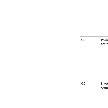
ICS
Inves
Stat
ICC
Inve
Comp