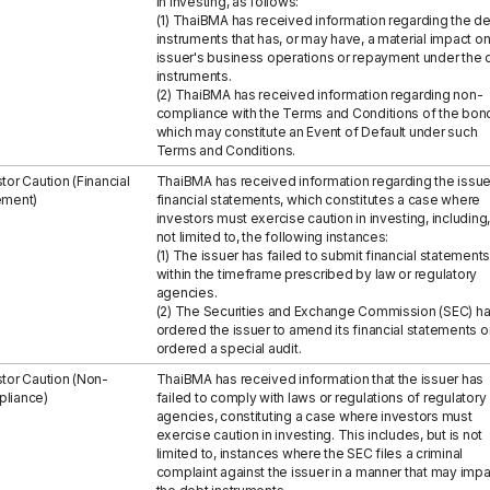
in investing, as follows:
(1) ThaiBMA has received information regarding the d
instruments that has, or may have, a material impact on
issuer's business operations or repayment under the 
instruments.
(2) ThaiBMA has received information regarding non-
compliance with the Terms and Conditions of the bon
which may constitute an Event of Default under such
Terms and Conditions.
tor Caution (Financial
ThaiBMA has received information regarding the issue
ement)
financial statements, which constitutes a case where
investors must exercise caution in investing, including,
not limited to, the following instances:
(1) The issuer has failed to submit financial statements
within the timeframe prescribed by law or regulatory
agencies.
(2) The Securities and Exchange Commission (SEC) h
ordered the issuer to amend its financial statements o
ordered a special audit.
stor Caution (Non-
ThaiBMA has received information that the issuer has
liance)
failed to comply with laws or regulations of regulatory
agencies, constituting a case where investors must
exercise caution in investing. This includes, but is not
limited to, instances where the SEC files a criminal
complaint against the issuer in a manner that may impa