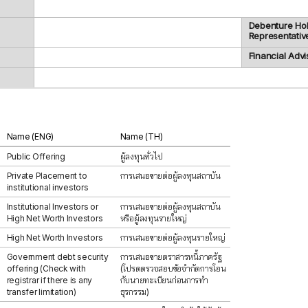
Debenture Ho
Representativ
Financial Advi
Name (ENG)
Name (TH)
Public Offering
ผู้ลงทุนทั่วไป
Private Placement to
การเสนอขายต่อผู้ลงทุนสถาบัน
institutional investors
Institutional Investors or
การเสนอขายต่อผู้ลงทุนสถาบัน
High Net Worth Investors
หรือผู้ลงทุนรายใหญ่
High Net Worth Investors
การเสนอขายต่อผู้ลงทุนรายใหญ่
Government debt security
การเสนอขายตราสารหนี้ภาครัฐ
offering (Check with
(โปรดตรวจสอบข้อจำกัดการโอน
registrar if there is any
กับนายทะเบียนก่อนการทำ
transfer limitation)
ธุรกรรม)