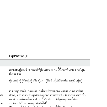
Explanation(TH)
สมาคมอยู่ระหว่างการขอให้ผู้ออกตราสารหนี้ชี้แจงหรือรายงานข้อมูล
ต่อสมาคม
ผู้ออกหุ้นกู้ ผู้ถือหุ้นกู้ หรือ ผู้แทนผู้ถือหุ้นกู้ได้เรียกประชุมผู้ถือหุ้นกู้
เกิดเหตุการณ์อย่างหนึ่งอย่างใด ที่มีหรืออาจมีผลกระทบอย่างมีนัย
its
สำคัญต่อการดำเนินธุรกิจของผู้ออกตราสารหนี้ หรือความสามารถใน
h
การชำระหนี้ภายใต้ตราสารหนี้ ซึ่งเป็นกรณีที่ผู้ลงทุนต้องใช้ความ
tion
ระมัดระวังในการลงทุน ดังต่อไปนี้