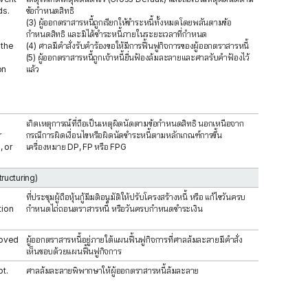
ds.
ข้อกำหนดสิทธิ
(3) ผู้ออกตราสารหนี้ถูกเรียกให้ชำระหนี้ทั้งหมดโดยพลันตามข้อ
กำหนดสิทธิ และมิได้ชำระหนี้ภายในระยะเวลาที่กำหนด
 the
(4) ศาลมีคำสั่งรับคำร้องขอให้มีการฟื้นฟูกิจการของผู้ออกตราสารหนี้
(5) ผู้ออกตราสารหนี้ถูกเจ้าหนี้ยื่นฟ้องล้มละลายและศาลรับคำฟ้องไว้
on
แล้ว
เกิดเหตุการณ์ที่ถือเป็นเหตุผิดนัดตามข้อกำหนดสิทธิ นอกเหนือจาก
r
กรณีการผิดเงื่อนไขหรือผิดนัดชำระหนี้ตามหลักเกณฑ์การขึ้น
, or
เครื่องหมาย DP, FP หรือ FPG
tructuring)
ที่ประชุมผู้ถือหุ้นกู้มีมติอนุมัติให้ปรับโครงสร้างหนี้ หรือ แก้ไขวันครบ
tion
กำหนดไถ่ถอนตราสารหนี้ หรือวันครบกำหนดชำระเงิน
roved
ผู้ออกตราสารหนี้อยู่ภายใต้แผนฟื้นฟูกิจการที่ศาลล้มละลายมีคำสั่ง
เห็นชอบด้วยแผนฟื้นฟูกิจการ
t.
ศาลล้มละลายพิพากษาให้ผู้ออกตราสารหนี้ล้มละลาย