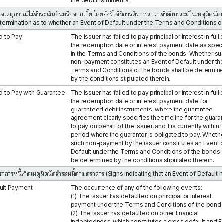
the debt instruments.
เกิดเหตุการณ์ไม่ชำระเงินต้นหรือดอกเบี้ย โดยยังมิได้มีการพิจารณาว่าเข้าลักษณะเป็นเหตุผิ
etermination as to whether an Event of Default under the Terms and Conditions 
d to Pay
The issuer has failed to pay principal or interest in full
the redemption date or interest payment date as spec
in the Terms and Conditions of the bonds. Whether su
non-payment constitutes an Event of Default under th
Terms and Conditions of the bonds shall be determin
by the conditions stipulated therein.
ed to Pay with Guarantee
The issuer has failed to pay principal or interest in full
the redemption date or interest payment date for
guaranteed debt instruments, where the guarantee
agreement clearly specifies the timeline for the guara
to pay on behalf of the issuer, and it is currently within 
period where the guarantor is obligated to pay. Wheth
such non-payment by the issuer constitutes an Event 
Default under the Terms and Conditions of the bonds 
be determined by the conditions stipulated therein.
ตราสารหนี้เกิดเหตุผิดนัดชำระหนี้ตามตราสาร (Signs indicating that an Event of Default
ult Payment
The occurrence of any of the following events:
(1) The issuer has defaulted on principal or interest
payment under the Terms and Conditions of the bond
(2) The issuer has defaulted on other financial
indebtedness, which constitutes a cross default and 