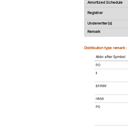
Amortized Schedule
Registrar
Underwriter(s)
Remark
Distribution type remark :
Abbr. after Symbol
PO
II
II/HNW
HNW
PG