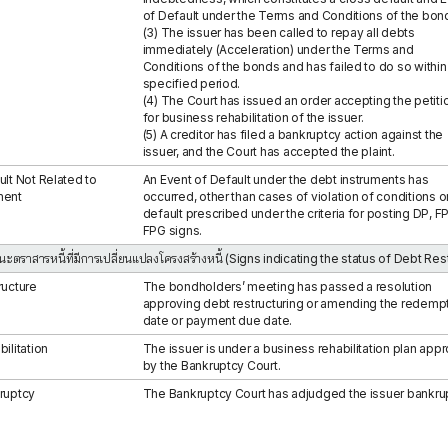
of Default under the Terms and Conditions of the bon
(3) The issuer has been called to repay all debts
immediately (Acceleration) under the Terms and
Conditions of the bonds and has failed to do so within
specified period.
(4) The Court has issued an order accepting the petiti
for business rehabilitation of the issuer.
(5) A creditor has filed a bankruptcy action against the
issuer, and the Court has accepted the plaint.
ult Not Related to
An Event of Default under the debt instruments has
ment
occurred, other than cases of violation of conditions o
default prescribed under the criteria for posting DP, FP
FPG signs.
นะตราสารหนี้ที่มีการเปลี่ยนแปลงโครงสร้างหนี้ (Signs indicating the status of Debt Res
ructure
The bondholders’ meeting has passed a resolution
approving debt restructuring or amending the redemp
date or payment due date.
ilitation
The issuer is under a business rehabilitation plan app
by the Bankruptcy Court.
ruptcy
The Bankruptcy Court has adjudged the issuer bankrup