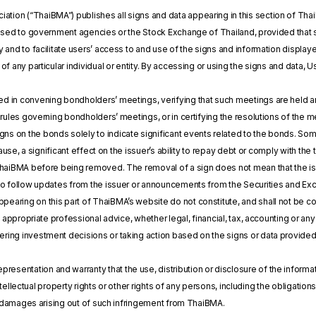
ation (“ThaiBMA”) publishes all signs and data appearing in this section of Tha
losed to government agencies or the Stock Exchange of Thailand, provided that s
y and to facilitate users’ access to and use of the signs and information displ
of any particular individual or entity. By accessing or using the signs and data,
ved in convening bondholders’ meetings, verifying that such meetings are held an
 rules governing bondholders’ meetings, or in certifying the resolutions of the m
gns on the bonds solely to indicate significant events related to the bonds. Som
 cause, a significant effect on the issuer’s ability to repay debt or comply with 
ThaiBMA before being removed. The removal of a sign does not mean that the iss
to follow updates from the issuer or announcements from the Securities and E
ppearing on this part of ThaiBMA’s website do not constitute, and shall not be 
of appropriate professional advice, whether legal, financial, tax, accounting or 
ing investment decisions or taking action based on the signs or data provide
esentation and warranty that the use, distribution or disclosure of the informati
 intellectual property rights or other rights of any persons, including the obligati
or damages arising out of such infringement from ThaiBMA.