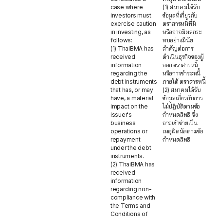
case where
(1) สมาคมได้รับ
investors must
ข้อมูลที่เกี่ยวกับ
exercise caution
ตราสารหนี้ที่มี
in investing, as
หรืออาจมีผลกระ
follows:
ทบอย่างมีนัย
(1) ThaiBMA has
สำคัญต่อการ
received
ดำเนินธุรกิจของผู้
information
ออกตราสารหนี้
regarding the
หรือการชำระหนี้
debt instruments
ภายใต้ ตราสารหนี้
that has, or may
(2) สมาคมได้รับ
have, a material
ข้อมูลเกี่ยวกับการ
impact on the
ไม่ปฏิบัติตามข้อ
issuer's
กำหนดสิทธิ ซึ่ง
business
อาจเข้าข่ายเป็น
operations or
เหตุผิดนัดตามข้อ
repayment
กำหนดสิทธิ
under the debt
instruments.
(2) ThaiBMA has
received
information
regarding non-
compliance with
the Terms and
Conditions of