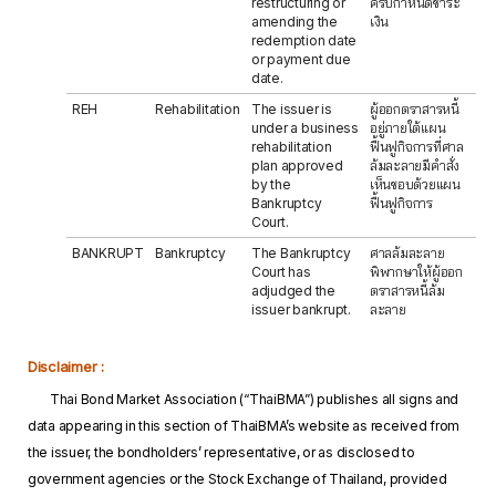
restructuring or
ครบกำหนดชำระ
amending the
เงิน
redemption date
or payment due
date.
REH
Rehabilitation
The issuer is
ผู้ออกตราสารหนี้
under a business
อยู่ภายใต้แผน
rehabilitation
ฟื้นฟูกิจการที่ศาล
plan approved
ล้มละลายมีคำสั่ง
by the
เห็นชอบด้วยแผน
Bankruptcy
ฟื้นฟูกิจการ
Court.
BANKRUPT
Bankruptcy
The Bankruptcy
ศาลล้มละลาย
Court has
พิพากษาให้ผู้ออก
adjudged the
ตราสารหนี้ล้ม
issuer bankrupt.
ละลาย
Disclaimer :
Thai Bond Market Association (“ThaiBMA”) publishes all signs and
data appearing in this section of ThaiBMA’s website as received from
the issuer, the bondholders’ representative, or as disclosed to
government agencies or the Stock Exchange of Thailand, provided