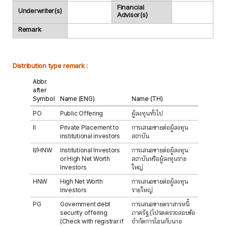
Financial
Underwriter(s)
Advisor(s)
Remark
Distribution type remark :
Abbr.
after
Symbol
Name (ENG)
Name (TH)
PO
Public Offering
ผู้ลงทุนทั่วไป
II
Private Placement to
การเสนอขายต่อผู้ลงทุน
institutional investors
สถาบัน
II/HNW
Institutional Investors
การเสนอขายต่อผู้ลงทุน
or High Net Worth
สถาบันหรือผู้ลงทุนราย
Investors
ใหญ่
HNW
High Net Worth
การเสนอขายต่อผู้ลงทุน
Investors
รายใหญ่
PG
Government debt
การเสนอขายตราสารหนี้
security offering
ภาครัฐ (โปรดตรวจสอบข้อ
(Check with registrar if
จำกัดการโอนกับนาย