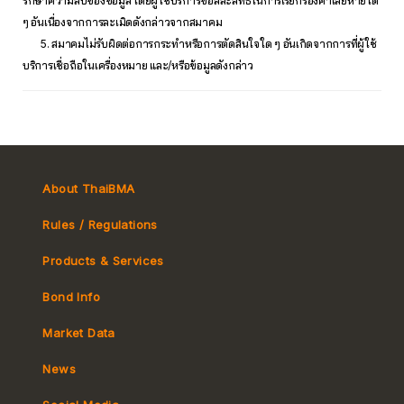
รักษาความลับของข้อมูล โดยผู้ใช้บริการขอสละสิทธิ์ในการเรียกร้องค่าเสียหายใด
ๆ อันเนื่องจากการละเมิดดังกล่าวจากสมาคม
5. สมาคมไม่รับผิดต่อการกระทำหรือการตัดสินใจใด ๆ อันเกิดจากการที่ผู้ใช้
บริการเชื่อถือในเครื่องหมาย และ/หรือข้อมูลดังกล่าว
About ThaiBMA
Rules / Regulations
Products & Services
Bond Info
Market Convention
Market Data
Tax
Yield Curve
News
MeBond