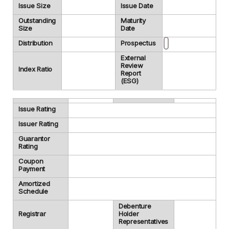
Issue Size
Issue Date
Outstanding
Maturity
Size
Date
Distribution
Prospectus
External
Review
Index Ratio
Report
(ESG)
Issue Rating
Issuer Rating
Guarantor
Rating
Coupon
Payment
Amortized
Schedule
Debenture
Registrar
Holder
Representatives