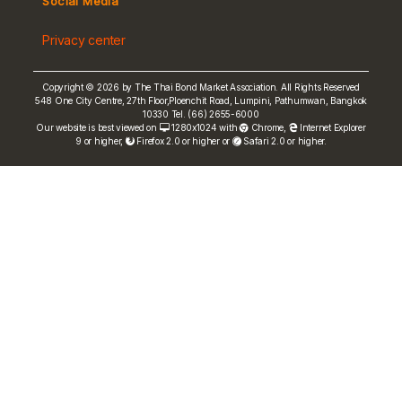
Social Media
Non-resident Flows
Privacy center
e-bookbuilding
Copyright © 2026 by The Thai Bond Market Association. All Rights Reserved
548 One City Centre, 27th Floor,Ploenchit Road, Lumpini, Pathumwan, Bangkok
10330 Tel. (66) 2655-6000
Our website is best viewed on
1280x1024 with
Chrome
,
Internet Explorer
9 or higher,
Firefox 2.0 or higher or
Safari 2.0 or higher.
FRN Rate
Bond Price
ASEAN+3 Bond Info