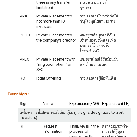
there is any transfer
ทะเบียนก่อนการทำ
limitation)
ธุรกรรม)
PP10
Private Placement to
การเสนอขายในวงจำกัดให้
not more than 10
กับผู้ลงทุนไม่เกิน 10 ราย
investors
PPCC
Private Placement to
เสนอขายต่อบุคคลที่เป็น
the company’s creditor
เจ้าหนี้ของบริษัทเดิมเพื่อ
ประโยชน์ในการปรับ
โครงสร้างหนี้
PPEX
Private Placement with
เสนอขายโดยได้รับผ่อนผัน
filing exemption from
จากสำนักงานกลต.
SEC
RO
Right Offering
การเสนอขายผู้ถือหุ้นเดิม
Event Sign :
Sign
Name
Explanation(ENG)
Explanation(TH)
เครื่องหมายที่แสดงการแจ้งเตือนผู้ลงทุน (signs designated to alert
investors)
RI
Request
ThaiBMA is in the
สมาคมอยู่ระหว่าง
Information
process of
การขอให้ผู้ออก
requesting the
ตราสารหนี้ชี้แจง