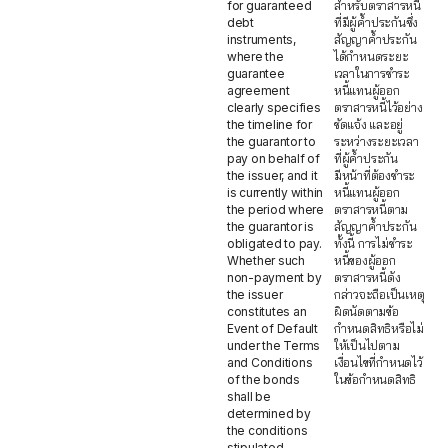
for guaranteed
สำหรับตราสารหนี้
debt
ที่มีผู้ค้ำประกันซึ่ง
instruments,
สัญญาค้ำประกัน
where the
ได้กำหนดระยะ
guarantee
เวลาในการชำระ
agreement
หนี้แทนผู้ออก
clearly specifies
ตราสารหนี้ไว้อย่าง
the timeline for
ชัดแจ้ง และอยู่
the guarantor to
ระหว่างระยะเวลา
pay on behalf of
ที่ผู้ค้ำประกัน
the issuer, and it
มีหน้าที่ต้องชำระ
is currently within
หนี้แทนผู้ออก
the period where
ตราสารหนี้ตาม
the guarantor is
สัญญาค้ำประกัน
obligated to pay.
ทั้งนี้ การไม่ชำระ
Whether such
หนี้ของผู้ออก
non-payment by
ตราสารหนี้ดัง
the issuer
กล่าวจะถือเป็นเหตุ
constitutes an
ผิดนัดตามข้อ
Event of Default
กำหนดสิทธิหรือไม่
under the Terms
ให้เป็นไปตาม
and Conditions
เงื่อนไขที่กำหนดไว้
of the bonds
ในข้อกำหนดสิทธิ
shall be
determined by
the conditions
stipulated