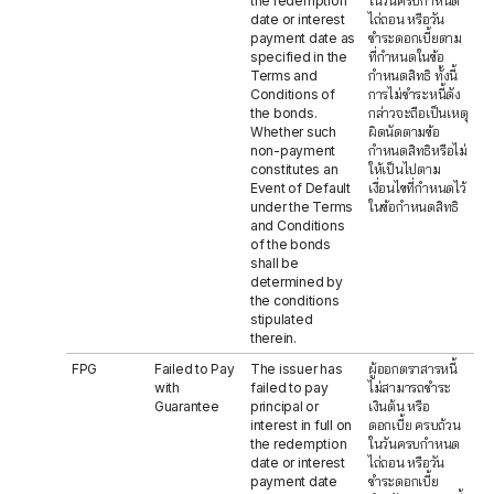
the redemption
ในวันครบกำหนด
date or interest
ไถ่ถอน หรือวัน
payment date as
ชำระดอกเบี้ยตาม
specified in the
ที่กำหนดในข้อ
Terms and
กำหนดสิทธิ ทั้งนี้
Conditions of
การไม่ชำระหนี้ดัง
the bonds.
กล่าวจะถือเป็นเหตุ
Whether such
ผิดนัดตามข้อ
non-payment
กำหนดสิทธิหรือไม่
constitutes an
ให้เป็นไปตาม
Event of Default
เงื่อนไขที่กำหนดไว้
under the Terms
ในข้อกำหนดสิทธิ
and Conditions
of the bonds
shall be
determined by
the conditions
stipulated
therein.
FPG
Failed to Pay
The issuer has
ผู้ออกตราสารหนี้
with
failed to pay
ไม่สามารถชำระ
Guarantee
principal or
เงินต้น หรือ
interest in full on
ดอกเบี้ย ครบถ้วน
the redemption
ในวันครบกำหนด
date or interest
ไถ่ถอน หรือวัน
payment date
ชำระดอกเบี้ย