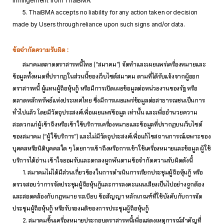
infringement from ThaiBMA.
5. ThaiBMA accepts no liability for any action taken or decision
made by Users through reliance upon such signs and/or data.
ข้อจำกัดความรับผิด :
สมาคมตลาดตราสารหนี้ไทย (“สมาคม”) จัดทำและเผยแพร่เครื่องหมายและ
ข้อมูลทั้งหมดที่ปรากฏในส่วนนี้ของเว็บไซต์สมาคม ตามที่ได้รับแจ้งจากผู้ออก
ตราสารหนี้ ผู้แทนผู้ถือหุ้นกู้ หรือมีการเปิดเผยข้อมูลต่อหน่วยงานของรัฐ หรือ
ตลาดหลักทรัพย์แห่งประเทศไทย ซึ่งมีการเผยแพร่ข้อมูลต่อสาธารณชนเป็นการ
ทั่วไปแล้ว โดยมีวัตถุประสงค์เพื่อเผยแพร่ข้อมูล เท่านั้น และเพื่ออำนวยความ
สะดวกแก่ผู้เข้าถึงหรือเข้าใช้บริการเครื่องหมายและข้อมูลที่ปรากฏบนเว็บไซต์
ของสมาคม (“ผู้ใช้บริการ”) และไม่มีวัตถุประสงค์เพื่อแก้ไขสถานการณ์เฉพาะของ
บุคคลหรือนิติบุคคลใด ๆ โดยการเข้าถึงหรือการเข้าใช้เครื่องหมายและข้อมูล ผู้ใช้
บริการได้อ่าน เข้าใจยอมรับและตกลงผูกพันตามข้อจำกัดความรับผิดดังนี้
1. สมาคมไม่ได้มีส่วนเกี่ยวข้องในการดำเนินการเรียกประชุมผู้ถือหุ้นกู้ หรือ
ตรวจสอบว่าการจัดประชุมผู้ถือหุ้นกู้และการลงคะแนนเสียงเป็นไปอย่างถูกต้อง
และสอดคล้องกับกฎหมาย ระเบียบ ข้อสัญญา หลักเกณฑ์ที่ใช้บังคับกับการจัด
ประชุมผู้ถือหุ้นกู้ หรือรับรองมติของการประชุมผู้ถือหุ้นกู้
2. สมาคมขึ้นเครื่องหมายประกอบตราสารหนี้เพื่อแสดงเหตุการณ์สำคัญที่