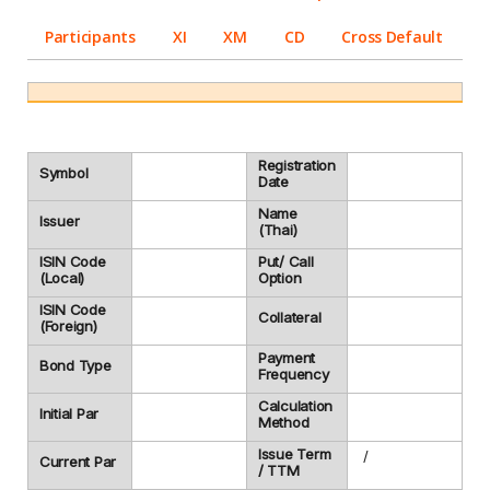
Participants
XI
XM
CD
Cross Default
Registration
Symbol
Date
Name
Issuer
(Thai)
ISIN Code
Put/ Call
(Local)
Option
ISIN Code
Collateral
(Foreign)
Payment
Bond Type
Frequency
Calculation
Initial Par
Method
Issue Term
/
Current Par
/ TTM