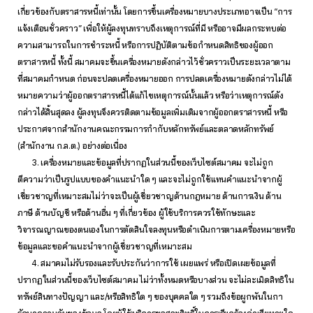
เกี่ยวข้องกับตราสารหนี้เท่านั้น โดยการขึ้นเครื่องหมายบางประเภทอาจเป็น “การ
แจ้งเตือนชั่วคราว” เพื่อให้ผู้ลงทุนทราบถึงเหตุการณ์ที่มี หรืออาจมีผลกระทบต่อ
ความสามารถในการชำระหนี้ หรือการปฏิบัติตามข้อกำหนดสิทธิของผู้ออก
ตราสารหนี้ ทั้งนี้ สมาคมจะขึ้นเครื่องหมายดังกล่าวไว้ชั่วคราวเป็นระยะเวลาตาม
ที่สมาคมกำหนด ก่อนจะปลดเครื่องหมายออก การปลดเครื่องหมายดังกล่าวไม่ได้
หมายความว่าผู้ออกตราสารหนี้ได้แก้ไขเหตุการณ์นั้นแล้ว หรือว่าเหตุการณ์ดัง
กล่าวได้สิ้นสุดลง ผู้ลงทุนจึงควรติดตามข้อมูลเพิ่มเติมจากผู้ออกตราสารหนี้ หรือ
ประกาศจากสำนักงานคณะกรรมการกำกับหลักทรัพย์และตลาดหลักทรัพย์
(สำนักงาน ก.ล.ต.) อย่างต่อเนื่อง
3. เครื่องหมายและข้อมูลที่ปรากฏในส่วนนี้ของเว็บไซต์สมาคม จะไม่ถูก
ตีความว่าเป็นรูปแบบของคำแนะนำใด ๆ และจะไม่ถูกใช้แทนคำแนะนำจากผู้
เชี่ยวชาญที่เหมาะสมไม่ว่าจะเป็นผู้เชี่ยวชาญด้านกฎหมาย ด้านการเงิน ด้าน
ภาษี ด้านบัญชี หรือด้านอื่น ๆ ที่เกี่ยวข้อง ผู้ใช้บริการควรใช้ทักษะและ
วิจารณญาณของตนเองในการตัดสินใจลงทุนหรือดำเนินการตามเครื่องหมายหรือ
ข้อมูลและขอคำแนะนำจากผู้เชี่ยวชาญที่เหมาะสม
4. สมาคมไม่รับรองและรับประกันว่าการใช้ เผยแพร่ หรือเปิดเผยข้อมูลที่
ปรากฏในส่วนนี้ของเว็บไซต์สมาคม ไม่ว่าทั้งหมดหรือบางส่วน จะไม่ละเมิดสิทธิใน
ทรัพย์สินทางปัญญา และ/หรือสิทธิใด ๆ ของบุคคลใด ๆ รวมถึงข้อผูกพันในกา