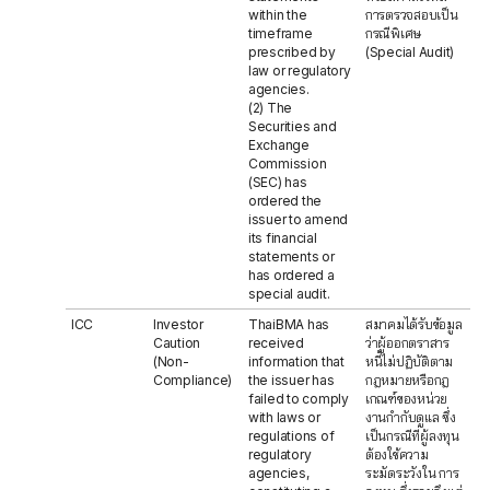
within the
การตรวจสอบเป็น
timeframe
กรณีพิเศษ
prescribed by
(Special Audit)
law or regulatory
agencies.
(2) The
Securities and
Exchange
Commission
(SEC) has
ordered the
issuer to amend
its financial
statements or
has ordered a
special audit.
ICC
Investor
ThaiBMA has
สมาคมได้รับข้อมูล
Caution
received
ว่าผู้ออกตราสาร
(Non-
information that
หนี้ไม่ปฏิบัติตาม
Compliance)
the issuer has
กฎหมายหรือกฎ
failed to comply
เกณฑ์ของหน่วย
with laws or
งานกำกับดูแล ซึ่ง
regulations of
เป็นกรณีที่ผู้ลงทุน
regulatory
ต้องใช้ความ
agencies,
ระมัดระวังใน การ