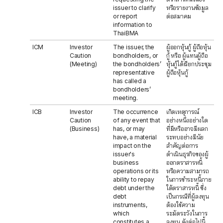
issuer to clarify
หรือรายงานข้อมูล
or report
ต่อสมาคม
information to
ThaiBMA
ICM
Investor
The issuer, the
ผู้ออกหุ้นกู้ ผู้ถือหุ้น
Caution
bondholders, or
กู้ หรือ ผู้แทนผู้ถือ
(Meeting)
the bondholders’
หุ้นกู้ได้เรียกประชุม
representative
ผู้ถือหุ้นกู้
has called a
bondholders’
meeting.
ICB
Investor
The occurrence
เกิดเหตุการณ์
Caution
of any event that
อย่างหนึ่งอย่างใด
(Business)
has, or may
ที่มีหรืออาจมีผลก
have, a material
ระทบอย่างมีนัย
impact on the
สำคัญต่อการ
issuer's
ดำเนินธุรกิจของผู้
business
ออกตราสารหนี้
operations or its
หรือความสามารถ
ability to repay
ในการชำระหนี้ภาย
debt under the
ใต้ตราสารหนี้ ซึ่ง
debt
เป็นกรณีที่ผู้ลงทุน
instruments,
ต้องใช้ความ
which
ระมัดระวังในการ
constitutes a
ลงทุน ดังต่อไปนี้