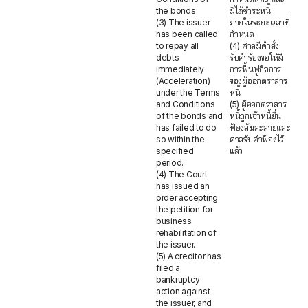
the bonds.
มิได้ชำระหนี้
(3) The issuer
ภายในระยะเวลาที่
has been called
กำหนด
to repay all
(4) ศาลมีคำสั่ง
debts
รับคำร้องขอให้มี
immediately
การฟื้นฟูกิจการ
(Acceleration)
ของผู้ออกตราสาร
under the Terms
หนี้
and Conditions
(5) ผู้ออกตราสาร
of the bonds and
หนี้ถูกเจ้าหนี้ยื่น
has failed to do
ฟ้องล้มละลายและ
so within the
ศาลรับคำฟ้องไว้
specified
แล้ว
period.
(4) The Court
has issued an
order accepting
the petition for
business
rehabilitation of
the issuer.
(5) A creditor has
filed a
bankruptcy
action against
the issuer, and