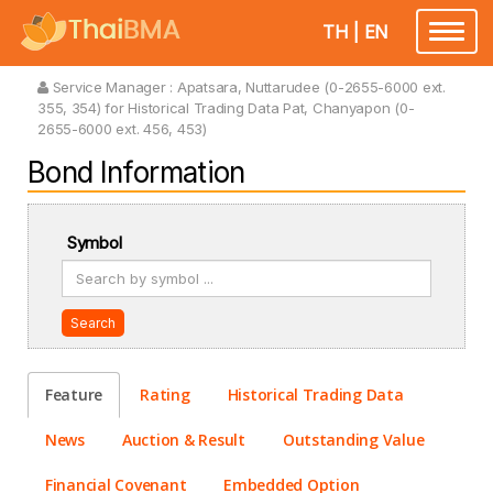
TH
|
EN
Toggle
navigatio
Service Manager :
Apatsara, Nuttarudee (0-2655-6000 ext.
355, 354) for Historical Trading Data Pat, Chanyapon (0-
2655-6000 ext. 456, 453)
Bond Information
Symbol
Search
Feature
Rating
Historical Trading Data
News
Auction & Result
Outstanding Value
Financial Covenant
Embedded Option