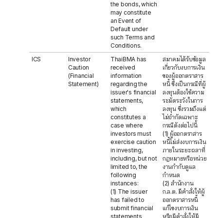
the bonds, which
may constitute
an Event of
Default under
such Terms and
Conditions.
ICS
Investor
ThaiBMA has
สมาคมได้รับข้อมูล
Caution
received
เกี่ยวกับงบการเงิน
(Financial
information
ของผู้ออกตราสาร
Statement)
regarding the
หนี้ ซึ่งเป็นกรณีที่ผู้
issuer's financial
ลงทุนต้องใช้ความ
statements,
ระมัดระวังในการ
which
ลงทุน ซึ่งรวมถึงแต่
constitutes a
ไม่จำกัดเฉพาะ
case where
กรณีดังต่อไปนี้
investors must
(1) ผู้ออกตราสาร
exercise caution
หนี้ไม่ส่งงบการเงิน
in investing,
ภายในระยะเวลาที่
including, but not
กฎหมายหรือหน่วย
limited to, the
งานกำกับดูแล
following
กำหนด
instances:
(2) สำนักงาน
(1) The issuer
ก.ล.ต. มีคำสั่งให้ผู้
has failed to
ออกตราสารหนี้
submit financial
แก้ไขงบการเงิน
statements
หรือมีคำสั่งให้มี