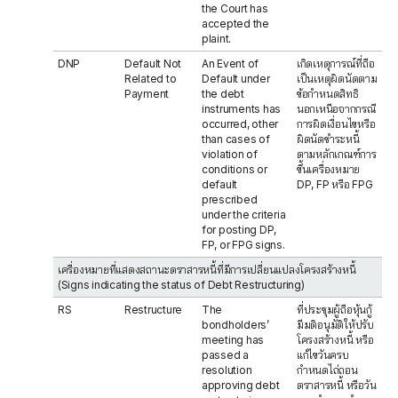
the Court has
accepted the
plaint.
DNP
Default Not
An Event of
เกิดเหตุการณ์ที่ถือ
Related to
Default under
เป็นเหตุผิดนัดตาม
Payment
the debt
ข้อกำหนดสิทธิ
instruments has
นอกเหนือจากกรณี
occurred, other
การผิดเงื่อนไขหรือ
than cases of
ผิดนัดชำระหนี้
violation of
ตามหลักเกณฑ์การ
conditions or
ขึ้นเครื่องหมาย
default
DP, FP หรือ FPG
prescribed
under the criteria
for posting DP,
FP, or FPG signs.
เครื่องหมายที่แสดงสถานะตราสารหนี้ที่มีการเปลี่ยนแปลงโครงสร้างหนี้
(Signs indicating the status of Debt Restructuring)
RS
Restructure
The
ที่ประชุมผู้ถือหุ้นกู้
bondholders’
มีมติอนุมัติให้ปรับ
meeting has
โครงสร้างหนี้ หรือ
passed a
แก้ไขวันครบ
resolution
กำหนดไถ่ถอน
approving debt
ตราสารหนี้ หรือวัน