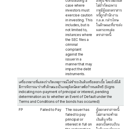
constituting a
ลงทุน ซึ่งรวมถึงแต่
case where
ไม่จำกัดเฉพาะ
investors must
กรณีผู้ออกตราสาร
exercise caution
หนี้ถูกสำนักงาน
in investing. This
ก.ล.ต. กล่าวโทษ
includes, but is
ในลักษณะที่อาจส่ง
not limited to,
ผลกระทบต่อ
instances where
ตราสารหนี้
the SEC files a
criminal
complaint
against the
issuer in a
manner that may
impact the debt
instruments.
เครื่องหมายที่แสดงว่าเกิดเหตุการณ์ไม่ชำระเงินต้นหรือดอกเบี้ย โดยยังมิได้
มีการพิจารณาว่าเข้าลักษณะเป็นเหตุผิดนัดตามข้อกำหนดสิทธิ (Signs
indicating non-payment of principal or interest, pending
determination as to whether an Event of Default under the
Terms and Conditions of the bonds has occurred)
FP
Failed to Pay
The issuer has
ผู้ออกตราสารหนี้
failed to pay
ไม่สามารถชำระ
principal or
เงินต้น หรือ
interest in full on
ดอกเบี้ยครบถ้วน