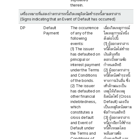
therein.
เครื่องหมายที่แสดงว่าตราสารหนี้เกิดเหตุผิดนัดชำระหนี้ตามตราสาร
(Signs indicating that an Event of Default has occurred)
DP
Default
The occurrence
เมื่อเกิดเหตุการณ์
Payment
of any of the
ใดเหตุการณ์หนึ่ง
following
ดังต่อไปนี้
events:
(1) ผู้ออกตราสาร
(1) The issuer
หนี้ผิดนัดไม่ชำระ
has defaulted on
เงินต้นหรือ
principal or
ดอกเบี้ยตามข้อ
interest payment
กำหนดสิทธิ
under the Terms
(2) ผู้ออกตราสาร
and Conditions
หนี้ผิดนัดชำระหนี้
of the bonds.
ทางการเงินอื่น ซึ่ง
(2) The issuer
เข้าลักษณะเป็น
has defaulted on
เหตุให้เกิดเหตุ
other financial
ผิดนัดไขว้ (Cross
indebtedness,
Default) และถือ
which
เป็นเหตุผิดนัดตาม
constitutes a
ข้อกำหนดสิทธิ
cross default
(3) ผู้ออกตราสาร
and Event of
หนี้ถูกเรียกให้ชำระ
Default under
หนี้ทั้งหมดโดย
the Terms and
พลันตามข้อ
Conditions of
กำหนดสิทธิ และ