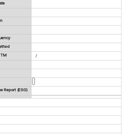
ate
on
uency
ethod
 TTM
/
ew Report (ESG)