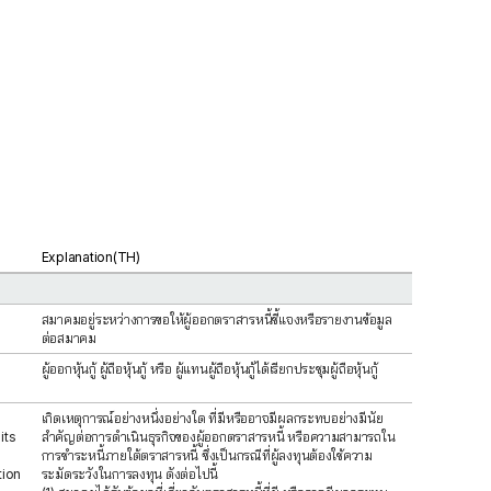
Explanation(TH)
สมาคมอยู่ระหว่างการขอให้ผู้ออกตราสารหนี้ชี้แจงหรือรายงานข้อมูล
ต่อสมาคม
ผู้ออกหุ้นกู้ ผู้ถือหุ้นกู้ หรือ ผู้แทนผู้ถือหุ้นกู้ได้เรียกประชุมผู้ถือหุ้นกู้
เกิดเหตุการณ์อย่างหนึ่งอย่างใด ที่มีหรืออาจมีผลกระทบอย่างมีนัย
its
สำคัญต่อการดำเนินธุรกิจของผู้ออกตราสารหนี้ หรือความสามารถใน
h
การชำระหนี้ภายใต้ตราสารหนี้ ซึ่งเป็นกรณีที่ผู้ลงทุนต้องใช้ความ
tion
ระมัดระวังในการลงทุน ดังต่อไปนี้