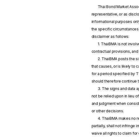
Thai Bond Market Associ
representative, or as disc
informational purposes onl
the specific circumstances 
disclaimer as follows:
1. ThaiBMA is not invol
contractual provisions, and
2. ThaiBMA posts the si
that causes, or is likely to
for a period specified by 
should therefore continue 
3. The signs and data a
not be relied upon in lieu 
and judgment when consider
or other decisions.
4. ThaiBMA makes no repr
partially, shall not infringe
waive all rights to claim f