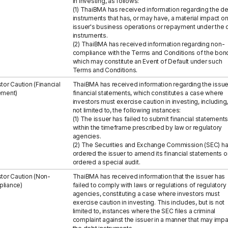
in investing, as follows:
(1) ThaiBMA has received information regarding the d
instruments that has, or may have, a material impact on
issuer's business operations or repayment under the 
instruments.
(2) ThaiBMA has received information regarding non-
compliance with the Terms and Conditions of the bon
which may constitute an Event of Default under such
Terms and Conditions.
tor Caution (Financial
ThaiBMA has received information regarding the issue
ement)
financial statements, which constitutes a case where
investors must exercise caution in investing, including,
not limited to, the following instances:
(1) The issuer has failed to submit financial statements
within the timeframe prescribed by law or regulatory
agencies.
(2) The Securities and Exchange Commission (SEC) h
ordered the issuer to amend its financial statements o
ordered a special audit.
stor Caution (Non-
ThaiBMA has received information that the issuer has
liance)
failed to comply with laws or regulations of regulatory
agencies, constituting a case where investors must
exercise caution in investing. This includes, but is not
limited to, instances where the SEC files a criminal
complaint against the issuer in a manner that may impa