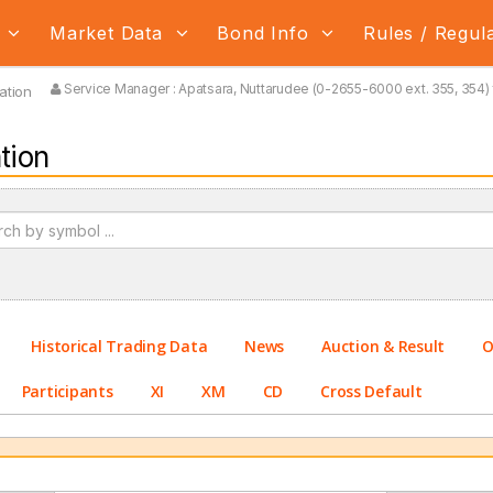
s
Market Data
Bond Info
Rules / Regul
Service Manager : Apatsara, Nuttarudee (0-2655-6000 ext. 355, 354) 
ation
tion
Historical Trading Data
News
Auction & Result
O
Participants
XI
XM
CD
Cross Default