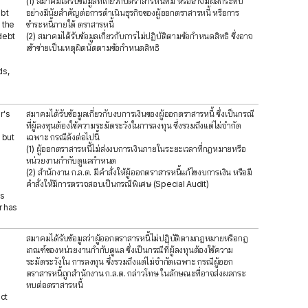
(1) สมาคมได้รับข้อมูลที่เกี่ยวกับตราสารหนี้ที่มี หรืออาจมีผลกระทบ
ebt
อย่างมีนัยสำคัญต่อการดำเนินธุรกิจของผู้ออกตราสารหนี้ หรือการ
 the
ชำระหนี้ภายใต้ ตราสารหนี้
debt
(2) สมาคมได้รับข้อมูลเกี่ยวกับการไม่ปฏิบัติตามข้อกำหนดสิทธิ ซึ่งอาจ
เข้าข่ายเป็นเหตุผิดนัดตามข้อกำหนดสิทธิ
ds,
r's
สมาคมได้รับข้อมูลเกี่ยวกับงบการเงินของผู้ออกตราสารหนี้ ซึ่งเป็นกรณี
ที่ผู้ลงทุนต้องใช้ความระมัดระวังในการลงทุน ซึ่งรวมถึงแต่ไม่จำกัด
 but
เฉพาะ กรณีดังต่อไปนี้
(1) ผู้ออกตราสารหนี้ไม่ส่งงบการเงินภายในระยะเวลาที่กฎหมายหรือ
หน่วยงานกำกับดูแลกำหนด
(2) สำนักงาน ก.ล.ต. มีคำสั่งให้ผู้ออกตราสารหนี้แก้ไขงบการเงิน หรือมี
คำสั่งให้มีการตรวจสอบเป็นกรณีพิเศษ (Special Audit)
as
r has
สมาคมได้รับข้อมูลว่าผู้ออกตราสารหนี้ไม่ปฏิบัติตามกฎหมายหรือกฎ
เกณฑ์ของหน่วยงานกำกับดูแล ซึ่งเป็นกรณีที่ผู้ลงทุนต้องใช้ความ
ระมัดระวังใน การลงทุน ซึ่งรวมถึงแต่ไม่จำกัดเฉพาะ กรณีผู้ออก
ตราสารหนี้ถูกสำนักงาน ก.ล.ต. กล่าวโทษ ในลักษณะที่อาจส่งผลกระ
ทบต่อตราสารหนี้
ct