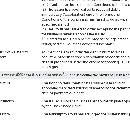
of Default under the Terms and Conditions of the bon
(3) The issuer has been called to repay all debts
immediately (Acceleration) under the Terms and
Conditions of the bonds and has failed to do so within
specified period.
(4) The Court has issued an order accepting the petiti
for business rehabilitation of the issuer.
(5) A creditor has filed a bankruptcy action against the
issuer, and the Court has accepted the plaint.
ult Not Related to
An Event of Default under the debt instruments has
ment
occurred, other than cases of violation of conditions o
default prescribed under the criteria for posting DP, FP
FPG signs.
นะตราสารหนี้ที่มีการเปลี่ยนแปลงโครงสร้างหนี้ (Signs indicating the status of Debt Res
ructure
The bondholders’ meeting has passed a resolution
approving debt restructuring or amending the redemp
date or payment due date.
ilitation
The issuer is under a business rehabilitation plan app
by the Bankruptcy Court.
ruptcy
The Bankruptcy Court has adjudged the issuer bankrup