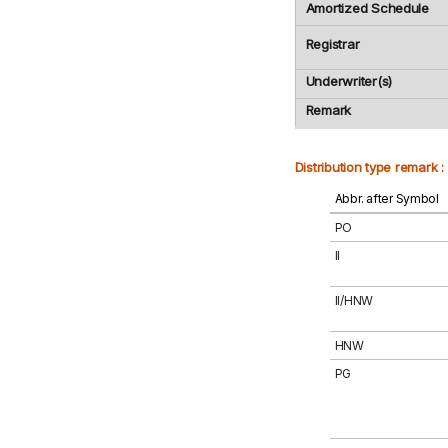
Amortized Schedule
Registrar
Underwriter(s)
Remark
Distribution type remark :
Abbr. after Symbol
PO
II
II/HNW
HNW
PG