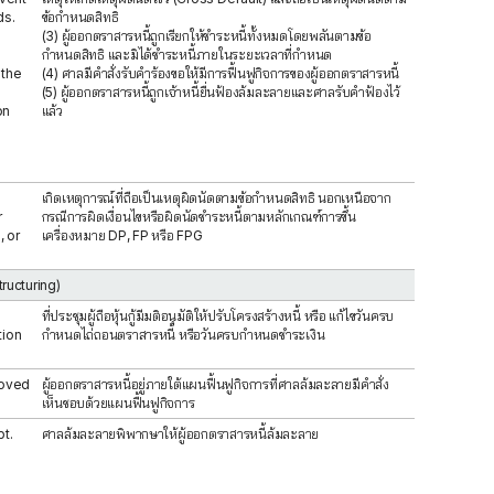
ds.
ข้อกำหนดสิทธิ
(3) ผู้ออกตราสารหนี้ถูกเรียกให้ชำระหนี้ทั้งหมดโดยพลันตามข้อ
กำหนดสิทธิ และมิได้ชำระหนี้ภายในระยะเวลาที่กำหนด
 the
(4) ศาลมีคำสั่งรับคำร้องขอให้มีการฟื้นฟูกิจการของผู้ออกตราสารหนี้
(5) ผู้ออกตราสารหนี้ถูกเจ้าหนี้ยื่นฟ้องล้มละลายและศาลรับคำฟ้องไว้
on
แล้ว
เกิดเหตุการณ์ที่ถือเป็นเหตุผิดนัดตามข้อกำหนดสิทธิ นอกเหนือจาก
r
กรณีการผิดเงื่อนไขหรือผิดนัดชำระหนี้ตามหลักเกณฑ์การขึ้น
, or
เครื่องหมาย DP, FP หรือ FPG
tructuring)
ที่ประชุมผู้ถือหุ้นกู้มีมติอนุมัติให้ปรับโครงสร้างหนี้ หรือ แก้ไขวันครบ
tion
กำหนดไถ่ถอนตราสารหนี้ หรือวันครบกำหนดชำระเงิน
roved
ผู้ออกตราสารหนี้อยู่ภายใต้แผนฟื้นฟูกิจการที่ศาลล้มละลายมีคำสั่ง
เห็นชอบด้วยแผนฟื้นฟูกิจการ
t.
ศาลล้มละลายพิพากษาให้ผู้ออกตราสารหนี้ล้มละลาย