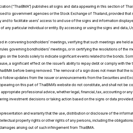
ation (“ThaiBMA”) publishes all signs and data appearing in this section of Tha
losed to government agencies or the Stock Exchange of Thailand, provided that s
y and to facilitate users’ access to and use of the signs and information displ
of any particular individual or entity. By accessing or using the signs and data,
ved in convening bondholders’ meetings, verifying that such meetings are held an
 rules governing bondholders’ meetings, or in certifying the resolutions of the m
gns on the bonds solely to indicate significant events related to the bonds. Som
 cause, a significant effect on the issuer’s ability to repay debt or comply with 
ThaiBMA before being removed. The removal of a sign does not mean that the iss
to follow updates from the issuer or announcements from the Securities and E
ppearing on this part of ThaiBMA’s website do not constitute, and shall not be 
of appropriate professional advice, whether legal, financial, tax, accounting or 
ing investment decisions or taking action based on the signs or data provide
esentation and warranty that the use, distribution or disclosure of the informati
 intellectual property rights or other rights of any persons, including the obligati
or damages arising out of such infringement from ThaiBMA.