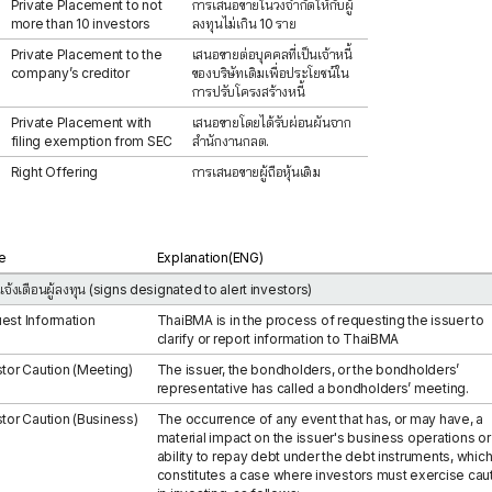
Private Placement to not
การเสนอขายในวงจำกัดให้กับผู้
more than 10 investors
ลงทุนไม่เกิน 10 ราย
Private Placement to the
เสนอขายต่อบุคคลที่เป็นเจ้าหนี้
company’s creditor
ของบริษัทเดิมเพื่อประโยชน์ใน
การปรับโครงสร้างหนี้
Private Placement with
เสนอขายโดยได้รับผ่อนผันจาก
filing exemption from SEC
สำนักงานกลต.
Right Offering
การเสนอขายผู้ถือหุ้นเดิม
e
Explanation(ENG)
แจ้งเตือนผู้ลงทุน (signs designated to alert investors)
est Information
ThaiBMA is in the process of requesting the issuer to
clarify or report information to ThaiBMA
stor Caution (Meeting)
The issuer, the bondholders, or the bondholders’
representative has called a bondholders’ meeting.
stor Caution (Business)
The occurrence of any event that has, or may have, a
material impact on the issuer's business operations or 
ability to repay debt under the debt instruments, whic
constitutes a case where investors must exercise cau