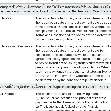
the debt instruments.
เกิดเหตุการณ์ไม่ชำระเงินต้นหรือดอกเบี้ย โดยยังมิได้มีการพิจารณาว่าเข้าลักษณะเป็นเหตุผิ
etermination as to whether an Event of Default under the Terms and Conditions 
d to Pay
The issuer has failed to pay principal or interest in full
the redemption date or interest payment date as spec
in the Terms and Conditions of the bonds. Whether su
non-payment constitutes an Event of Default under th
Terms and Conditions of the bonds shall be determin
by the conditions stipulated therein.
ed to Pay with Guarantee
The issuer has failed to pay principal or interest in full
the redemption date or interest payment date for
guaranteed debt instruments, where the guarantee
agreement clearly specifies the timeline for the guara
to pay on behalf of the issuer, and it is currently within 
period where the guarantor is obligated to pay. Wheth
such non-payment by the issuer constitutes an Event 
Default under the Terms and Conditions of the bonds 
be determined by the conditions stipulated therein.
ตราสารหนี้เกิดเหตุผิดนัดชำระหนี้ตามตราสาร (Signs indicating that an Event of Default
ult Payment
The occurrence of any of the following events:
(1) The issuer has defaulted on principal or interest
payment under the Terms and Conditions of the bond
(2) The issuer has defaulted on other financial
indebtedness, which constitutes a cross default and 