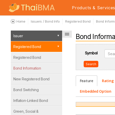
Products & Service
Home
Issuers / Bond Info
Registered Bond
Bond Inform
Bond Informa
Issuer
Registered Bond
Symbol
Registered Bond
Search
Bond Information
New Registered Bond
Feature
Rating
Bond Switching
Embedded Option
Inflation-Linked Bond
Green, Social &