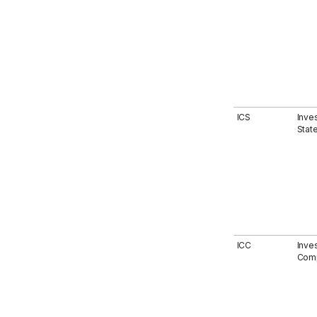
ICS
Inves
Stat
ICC
Inve
Comp