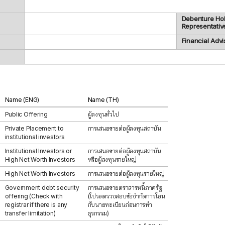
Debenture Ho
Representativ
Financial Advi
Name (ENG)
Name (TH)
Public Offering
ผู้ลงทุนทั่วไป
Private Placement to
การเสนอขายต่อผู้ลงทุนสถาบัน
institutional investors
Institutional Investors or
การเสนอขายต่อผู้ลงทุนสถาบัน
High Net Worth Investors
หรือผู้ลงทุนรายใหญ่
High Net Worth Investors
การเสนอขายต่อผู้ลงทุนรายใหญ่
Government debt security
การเสนอขายตราสารหนี้ภาครัฐ
offering (Check with
(โปรดตรวจสอบข้อจำกัดการโอน
registrar if there is any
กับนายทะเบียนก่อนการทำ
transfer limitation)
ธุรกรรม)