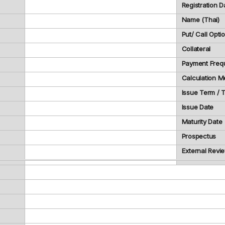
Registration D
Name (Thai)
Put/ Call Opti
Collateral
Payment Freq
Calculation M
Issue Term /
Issue Date
Maturity Date
Prospectus
External Revi