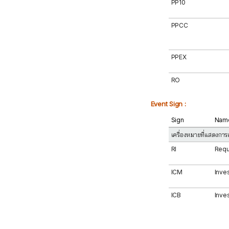
PP10
PPCC
PPEX
RO
Event Sign :
Sign
Nam
เครื่องหมายที่แสดงการ
RI
Requ
ICM
Inve
ICB
Inve