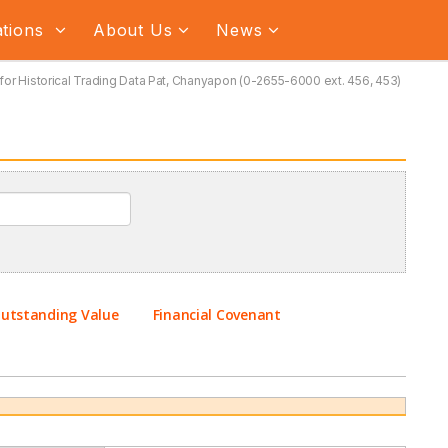
ations
About Us
News
for Historical Trading Data Pat, Chanyapon (0-2655-6000 ext. 456, 453)
utstanding Value
Financial Covenant