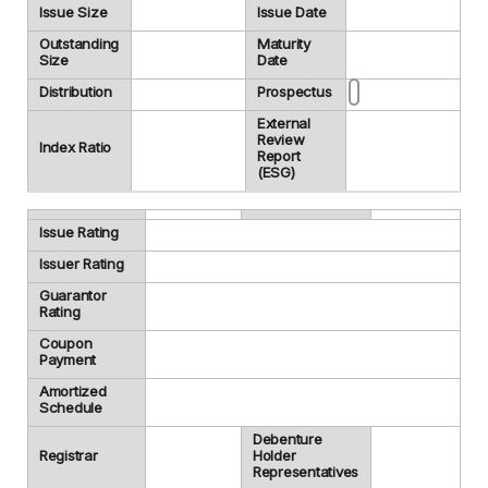
Issue Size
Issue Date
Outstanding
Maturity
Size
Date
Distribution
Prospectus
External
Review
Index Ratio
Report
(ESG)
Issue Rating
Issuer Rating
Guarantor
Rating
Coupon
Payment
Amortized
Schedule
Debenture
Registrar
Holder
Representatives