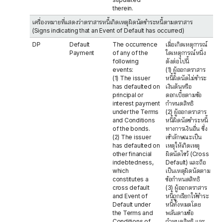
therein.
เครื่องหมายที่แสดงว่าตราสารหนี้เกิดเหตุผิดนัดชำระหนี้ตามตราสาร
(Signs indicating that an Event of Default has occurred)
DP
Default
The occurrence
เมื่อเกิดเหตุการณ์
Payment
of any of the
ใดเหตุการณ์หนึ่ง
following
ดังต่อไปนี้
events:
(1) ผู้ออกตราสาร
(1) The issuer
หนี้ผิดนัดไม่ชำระ
has defaulted on
เงินต้นหรือ
principal or
ดอกเบี้ยตามข้อ
interest payment
กำหนดสิทธิ
under the Terms
(2) ผู้ออกตราสาร
and Conditions
หนี้ผิดนัดชำระหนี้
of the bonds.
ทางการเงินอื่น ซึ่ง
(2) The issuer
เข้าลักษณะเป็น
has defaulted on
เหตุให้เกิดเหตุ
other financial
ผิดนัดไขว้ (Cross
indebtedness,
Default) และถือ
which
เป็นเหตุผิดนัดตาม
constitutes a
ข้อกำหนดสิทธิ
cross default
(3) ผู้ออกตราสาร
and Event of
หนี้ถูกเรียกให้ชำระ
Default under
หนี้ทั้งหมดโดย
the Terms and
พลันตามข้อ
Conditions of
กำหนดสิทธิ และ