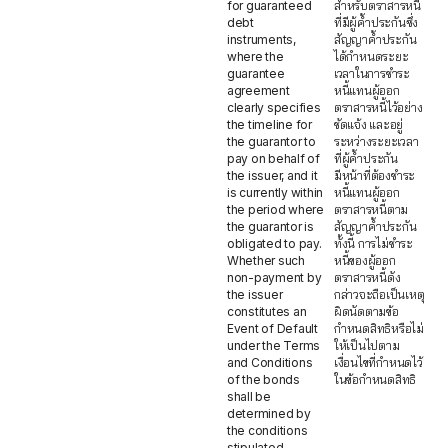
for guaranteed
สำหรับตราสารหนี้
debt
ที่มีผู้ค้ำประกันซึ่ง
instruments,
สัญญาค้ำประกัน
where the
ได้กำหนดระยะ
guarantee
เวลาในการชำระ
agreement
หนี้แทนผู้ออก
clearly specifies
ตราสารหนี้ไว้อย่าง
the timeline for
ชัดแจ้ง และอยู่
the guarantor to
ระหว่างระยะเวลา
pay on behalf of
ที่ผู้ค้ำประกัน
the issuer, and it
มีหน้าที่ต้องชำระ
is currently within
หนี้แทนผู้ออก
the period where
ตราสารหนี้ตาม
the guarantor is
สัญญาค้ำประกัน
obligated to pay.
ทั้งนี้ การไม่ชำระ
Whether such
หนี้ของผู้ออก
non-payment by
ตราสารหนี้ดัง
the issuer
กล่าวจะถือเป็นเหตุ
constitutes an
ผิดนัดตามข้อ
Event of Default
กำหนดสิทธิหรือไม่
under the Terms
ให้เป็นไปตาม
and Conditions
เงื่อนไขที่กำหนดไว้
of the bonds
ในข้อกำหนดสิทธิ
shall be
determined by
the conditions
stipulated