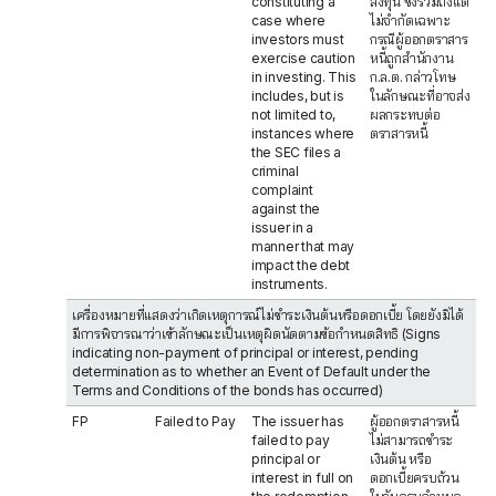
constituting a
ลงทุน ซึ่งรวมถึงแต่
case where
ไม่จำกัดเฉพาะ
investors must
กรณีผู้ออกตราสาร
exercise caution
หนี้ถูกสำนักงาน
in investing. This
ก.ล.ต. กล่าวโทษ
includes, but is
ในลักษณะที่อาจส่ง
not limited to,
ผลกระทบต่อ
instances where
ตราสารหนี้
the SEC files a
criminal
complaint
against the
issuer in a
manner that may
impact the debt
instruments.
เครื่องหมายที่แสดงว่าเกิดเหตุการณ์ไม่ชำระเงินต้นหรือดอกเบี้ย โดยยังมิได้
มีการพิจารณาว่าเข้าลักษณะเป็นเหตุผิดนัดตามข้อกำหนดสิทธิ (Signs
indicating non-payment of principal or interest, pending
determination as to whether an Event of Default under the
Terms and Conditions of the bonds has occurred)
FP
Failed to Pay
The issuer has
ผู้ออกตราสารหนี้
failed to pay
ไม่สามารถชำระ
principal or
เงินต้น หรือ
interest in full on
ดอกเบี้ยครบถ้วน