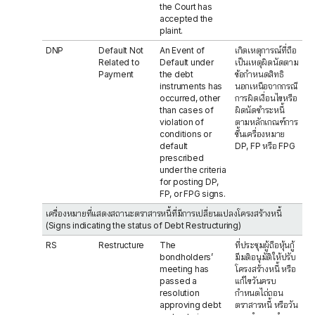
the Court has
accepted the
plaint.
DNP
Default Not
An Event of
เกิดเหตุการณ์ที่ถือ
Related to
Default under
เป็นเหตุผิดนัดตาม
Payment
the debt
ข้อกำหนดสิทธิ
instruments has
นอกเหนือจากกรณี
occurred, other
การผิดเงื่อนไขหรือ
than cases of
ผิดนัดชำระหนี้
violation of
ตามหลักเกณฑ์การ
conditions or
ขึ้นเครื่องหมาย
default
DP, FP หรือ FPG
prescribed
under the criteria
for posting DP,
FP, or FPG signs.
เครื่องหมายที่แสดงสถานะตราสารหนี้ที่มีการเปลี่ยนแปลงโครงสร้างหนี้
(Signs indicating the status of Debt Restructuring)
RS
Restructure
The
ที่ประชุมผู้ถือหุ้นกู้
bondholders’
มีมติอนุมัติให้ปรับ
meeting has
โครงสร้างหนี้ หรือ
passed a
แก้ไขวันครบ
resolution
กำหนดไถ่ถอน
approving debt
ตราสารหนี้ หรือวัน