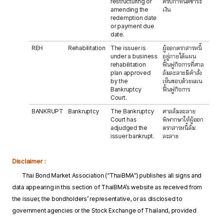
restructuring or
ครบกำหนดชำระ
amending the
เงิน
redemption date
or payment due
date.
REH
Rehabilitation
The issuer is
ผู้ออกตราสารหนี้
under a business
อยู่ภายใต้แผน
rehabilitation
ฟื้นฟูกิจการที่ศาล
plan approved
ล้มละลายมีคำสั่ง
by the
เห็นชอบด้วยแผน
Bankruptcy
ฟื้นฟูกิจการ
Court.
BANKRUPT
Bankruptcy
The Bankruptcy
ศาลล้มละลาย
Court has
พิพากษาให้ผู้ออก
adjudged the
ตราสารหนี้ล้ม
issuer bankrupt.
ละลาย
Disclaimer :
Thai Bond Market Association (“ThaiBMA”) publishes all signs and
data appearing in this section of ThaiBMA’s website as received from
the issuer, the bondholders’ representative, or as disclosed to
government agencies or the Stock Exchange of Thailand, provided