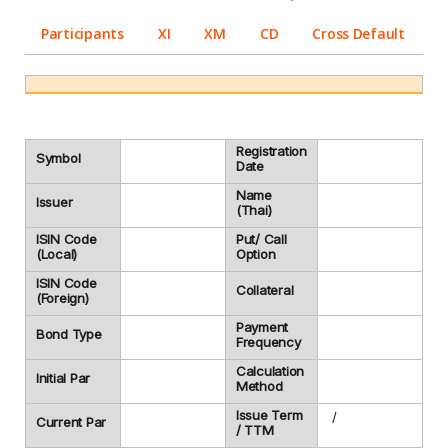
Participants
XI
XM
CD
Cross Default
Registration
Symbol
Date
Name
Issuer
(Thai)
ISIN Code
Put/ Call
(Local)
Option
ISIN Code
Collateral
(Foreign)
Payment
Bond Type
Frequency
Calculation
Initial Par
Method
Issue Term
/
Current Par
/ TTM