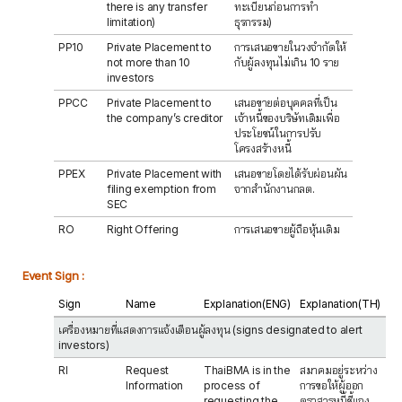
there is any transfer
ทะเบียนก่อนการทำ
limitation)
ธุรกรรม)
PP10
Private Placement to
การเสนอขายในวงจำกัดให้
not more than 10
กับผู้ลงทุนไม่เกิน 10 ราย
investors
PPCC
Private Placement to
เสนอขายต่อบุคคลที่เป็น
the company’s creditor
เจ้าหนี้ของบริษัทเดิมเพื่อ
ประโยชน์ในการปรับ
โครงสร้างหนี้
PPEX
Private Placement with
เสนอขายโดยได้รับผ่อนผัน
filing exemption from
จากสำนักงานกลต.
SEC
RO
Right Offering
การเสนอขายผู้ถือหุ้นเดิม
Event Sign :
Sign
Name
Explanation(ENG)
Explanation(TH)
เครื่องหมายที่แสดงการแจ้งเตือนผู้ลงทุน (signs designated to alert
investors)
RI
Request
ThaiBMA is in the
สมาคมอยู่ระหว่าง
Information
process of
การขอให้ผู้ออก
requesting the
ตราสารหนี้ชี้แจง