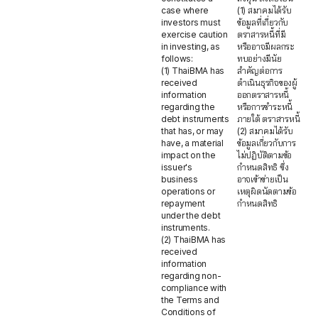
case where
(1) สมาคมได้รับ
investors must
ข้อมูลที่เกี่ยวกับ
exercise caution
ตราสารหนี้ที่มี
in investing, as
หรืออาจมีผลกระ
follows:
ทบอย่างมีนัย
(1) ThaiBMA has
สำคัญต่อการ
received
ดำเนินธุรกิจของผู้
information
ออกตราสารหนี้
regarding the
หรือการชำระหนี้
debt instruments
ภายใต้ ตราสารหนี้
that has, or may
(2) สมาคมได้รับ
have, a material
ข้อมูลเกี่ยวกับการ
impact on the
ไม่ปฏิบัติตามข้อ
issuer's
กำหนดสิทธิ ซึ่ง
business
อาจเข้าข่ายเป็น
operations or
เหตุผิดนัดตามข้อ
repayment
กำหนดสิทธิ
under the debt
instruments.
(2) ThaiBMA has
received
information
regarding non-
compliance with
the Terms and
Conditions of