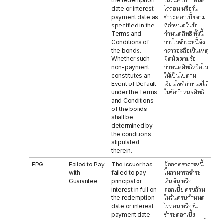
the redemption
ในวันครบกำหนด
date or interest
ไถ่ถอน หรือวัน
payment date as
ชำระดอกเบี้ยตาม
specified in the
ที่กำหนดในข้อ
Terms and
กำหนดสิทธิ ทั้งนี้
Conditions of
การไม่ชำระหนี้ดัง
the bonds.
กล่าวจะถือเป็นเหตุ
Whether such
ผิดนัดตามข้อ
non-payment
กำหนดสิทธิหรือไม่
constitutes an
ให้เป็นไปตาม
Event of Default
เงื่อนไขที่กำหนดไว้
under the Terms
ในข้อกำหนดสิทธิ
and Conditions
of the bonds
shall be
determined by
the conditions
stipulated
therein.
FPG
Failed to Pay
The issuer has
ผู้ออกตราสารหนี้
with
failed to pay
ไม่สามารถชำระ
Guarantee
principal or
เงินต้น หรือ
interest in full on
ดอกเบี้ย ครบถ้วน
the redemption
ในวันครบกำหนด
date or interest
ไถ่ถอน หรือวัน
payment date
ชำระดอกเบี้ย