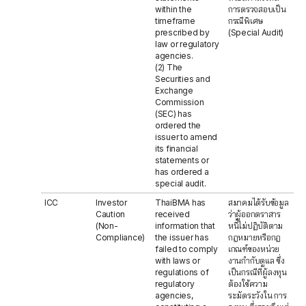
within the
การตรวจสอบเป็น
timeframe
กรณีพิเศษ
prescribed by
(Special Audit)
law or regulatory
agencies.
(2) The
Securities and
Exchange
Commission
(SEC) has
ordered the
issuer to amend
its financial
statements or
has ordered a
special audit.
ICC
Investor
ThaiBMA has
สมาคมได้รับข้อมูล
Caution
received
ว่าผู้ออกตราสาร
(Non-
information that
หนี้ไม่ปฏิบัติตาม
Compliance)
the issuer has
กฎหมายหรือกฎ
failed to comply
เกณฑ์ของหน่วย
with laws or
งานกำกับดูแล ซึ่ง
regulations of
เป็นกรณีที่ผู้ลงทุน
regulatory
ต้องใช้ความ
agencies,
ระมัดระวังใน การ