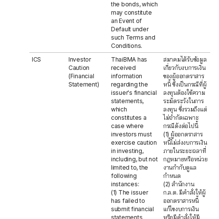
the bonds, which
may constitute
an Event of
Default under
such Terms and
Conditions.
ICS
Investor
ThaiBMA has
สมาคมได้รับข้อมูล
Caution
received
เกี่ยวกับงบการเงิน
(Financial
information
ของผู้ออกตราสาร
Statement)
regarding the
หนี้ ซึ่งเป็นกรณีที่ผู้
issuer's financial
ลงทุนต้องใช้ความ
statements,
ระมัดระวังในการ
which
ลงทุน ซึ่งรวมถึงแต่
constitutes a
ไม่จำกัดเฉพาะ
case where
กรณีดังต่อไปนี้
investors must
(1) ผู้ออกตราสาร
exercise caution
หนี้ไม่ส่งงบการเงิน
in investing,
ภายในระยะเวลาที่
including, but not
กฎหมายหรือหน่วย
limited to, the
งานกำกับดูแล
following
กำหนด
instances:
(2) สำนักงาน
(1) The issuer
ก.ล.ต. มีคำสั่งให้ผู้
has failed to
ออกตราสารหนี้
submit financial
แก้ไขงบการเงิน
statements
หรือมีคำสั่งให้มี