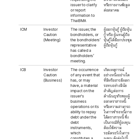
issuer to clarify
หรือรายงานข้อมูล
or report
ต่อสมาคม
information to
ThaiBMA
ICM
Investor
The issuer, the
ผู้ออกหุ้นกู้ ผู้ถือหุ้น
Caution
bondholders, or
กู้ หรือ ผู้แทนผู้ถือ
(Meeting)
the bondholders’
หุ้นกู้ได้เรียกประชุม
representative
ผู้ถือหุ้นกู้
has called a
bondholders’
meeting.
ICB
Investor
The occurrence
เกิดเหตุการณ์
Caution
of any event that
อย่างหนึ่งอย่างใด
(Business)
has, or may
ที่มีหรืออาจมีผลก
have, a material
ระทบอย่างมีนัย
impact on the
สำคัญต่อการ
issuer's
ดำเนินธุรกิจของผู้
business
ออกตราสารหนี้
operations or its
หรือความสามารถ
ability to repay
ในการชำระหนี้ภาย
debt under the
ใต้ตราสารหนี้ ซึ่ง
debt
เป็นกรณีที่ผู้ลงทุน
instruments,
ต้องใช้ความ
which
ระมัดระวังในการ
constitutes a
ลงทุน ดังต่อไปนี้