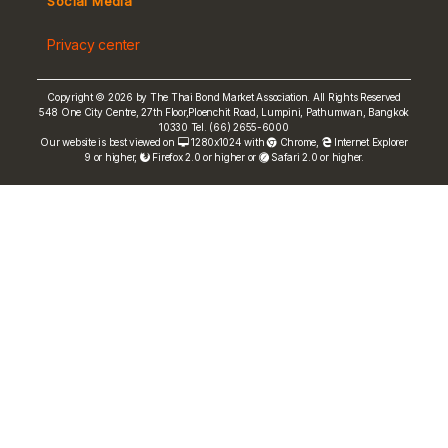
Social Media
Non-resident Flows
Privacy center
e-bookbuilding
Copyright © 2026 by The Thai Bond Market Association. All Rights Reserved
548 One City Centre, 27th Floor,Ploenchit Road, Lumpini, Pathumwan, Bangkok
10330 Tel. (66) 2655-6000
Our website is best viewed on
1280x1024 with
Chrome
,
Internet Explorer
9 or higher,
Firefox 2.0 or higher or
Safari 2.0 or higher.
FRN Rate
Bond Price
ASEAN+3 Bond Info