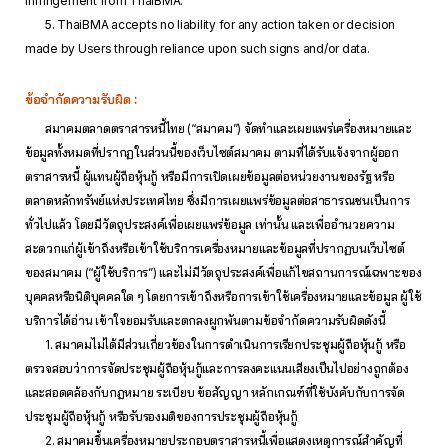
infringement from ThaiBMA.
5. ThaiBMA accepts no liability for any action taken or decision
made by Users through reliance upon such signs and/or data.
ข้อจำกัดความรับผิด :
สมาคมตลาดตราสารหนี้ไทย (“สมาคม”) จัดทำและเผยแพร่เครื่องหมายและ
ข้อมูลทั้งหมดที่ปรากฏในส่วนนี้ของเว็บไซต์สมาคม ตามที่ได้รับแจ้งจากผู้ออก
ตราสารหนี้ ผู้แทนผู้ถือหุ้นกู้ หรือมีการเปิดเผยข้อมูลต่อหน่วยงานของรัฐ หรือ
ตลาดหลักทรัพย์แห่งประเทศไทย ซึ่งมีการเผยแพร่ข้อมูลต่อสาธารณชนเป็นการ
ทั่วไปแล้ว โดยมีวัตถุประสงค์เพื่อเผยแพร่ข้อมูล เท่านั้น และเพื่ออำนวยความ
สะดวกแก่ผู้เข้าถึงหรือเข้าใช้บริการเครื่องหมายและข้อมูลที่ปรากฏบนเว็บไซต์
ของสมาคม (“ผู้ใช้บริการ”) และไม่มีวัตถุประสงค์เพื่อแก้ไขสถานการณ์เฉพาะของ
บุคคลหรือนิติบุคคลใด ๆ โดยการเข้าถึงหรือการเข้าใช้เครื่องหมายและข้อมูล ผู้ใช้
บริการได้อ่าน เข้าใจยอมรับและตกลงผูกพันตามข้อจำกัดความรับผิดดังนี้
1. สมาคมไม่ได้มีส่วนเกี่ยวข้องในการดำเนินการเรียกประชุมผู้ถือหุ้นกู้ หรือ
ตรวจสอบว่าการจัดประชุมผู้ถือหุ้นกู้และการลงคะแนนเสียงเป็นไปอย่างถูกต้อง
และสอดคล้องกับกฎหมาย ระเบียบ ข้อสัญญา หลักเกณฑ์ที่ใช้บังคับกับการจัด
ประชุมผู้ถือหุ้นกู้ หรือรับรองมติของการประชุมผู้ถือหุ้นกู้
2. สมาคมขึ้นเครื่องหมายประกอบตราสารหนี้เพื่อแสดงเหตุการณ์สำคัญที่