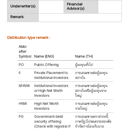
Financial
Underwriter(s)
Advisor(s)
Remark
Distribution type remark :
Abbr.
after
Symbol
Name (ENG)
Name (TH)
PO
Public Offering
ผู้ลงทุนทั่วไป
II
Private Placement to
การเสนอขายต่อผู้ลงทุน
institutional investors
สถาบัน
II/HNW
Institutional Investors
การเสนอขายต่อผู้ลงทุน
or High Net Worth
สถาบันหรือผู้ลงทุนราย
Investors
ใหญ่
HNW
High Net Worth
การเสนอขายต่อผู้ลงทุน
Investors
รายใหญ่
PG
Government debt
การเสนอขายตราสารหนี้
security offering
ภาครัฐ (โปรดตรวจสอบข้อ
(Check with registrar if
จำกัดการโอนกับนาย