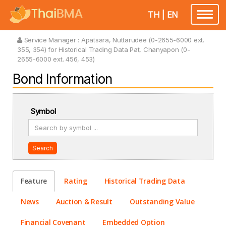
TH
|
EN
Toggle
navigatio
Service Manager :
Apatsara, Nuttarudee (0-2655-6000 ext.
355, 354) for Historical Trading Data Pat, Chanyapon (0-
2655-6000 ext. 456, 453)
Bond Information
Symbol
Search
Feature
Rating
Historical Trading Data
News
Auction & Result
Outstanding Value
Financial Covenant
Embedded Option