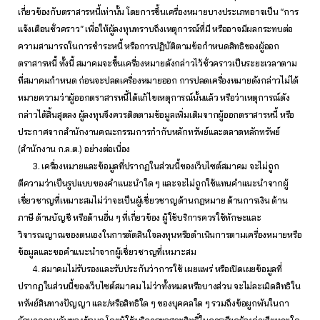
เกี่ยวข้องกับตราสารหนี้เท่านั้น โดยการขึ้นเครื่องหมายบางประเภทอาจเป็น “การ
แจ้งเตือนชั่วคราว” เพื่อให้ผู้ลงทุนทราบถึงเหตุการณ์ที่มี หรืออาจมีผลกระทบต่อ
ความสามารถในการชำระหนี้ หรือการปฏิบัติตามข้อกำหนดสิทธิของผู้ออก
ตราสารหนี้ ทั้งนี้ สมาคมจะขึ้นเครื่องหมายดังกล่าวไว้ชั่วคราวเป็นระยะเวลาตาม
ที่สมาคมกำหนด ก่อนจะปลดเครื่องหมายออก การปลดเครื่องหมายดังกล่าวไม่ได้
หมายความว่าผู้ออกตราสารหนี้ได้แก้ไขเหตุการณ์นั้นแล้ว หรือว่าเหตุการณ์ดัง
กล่าวได้สิ้นสุดลง ผู้ลงทุนจึงควรติดตามข้อมูลเพิ่มเติมจากผู้ออกตราสารหนี้ หรือ
ประกาศจากสำนักงานคณะกรรมการกำกับหลักทรัพย์และตลาดหลักทรัพย์
(สำนักงาน ก.ล.ต.) อย่างต่อเนื่อง
3. เครื่องหมายและข้อมูลที่ปรากฏในส่วนนี้ของเว็บไซต์สมาคม จะไม่ถูก
ตีความว่าเป็นรูปแบบของคำแนะนำใด ๆ และจะไม่ถูกใช้แทนคำแนะนำจากผู้
เชี่ยวชาญที่เหมาะสมไม่ว่าจะเป็นผู้เชี่ยวชาญด้านกฎหมาย ด้านการเงิน ด้าน
ภาษี ด้านบัญชี หรือด้านอื่น ๆ ที่เกี่ยวข้อง ผู้ใช้บริการควรใช้ทักษะและ
วิจารณญาณของตนเองในการตัดสินใจลงทุนหรือดำเนินการตามเครื่องหมายหรือ
ข้อมูลและขอคำแนะนำจากผู้เชี่ยวชาญที่เหมาะสม
4. สมาคมไม่รับรองและรับประกันว่าการใช้ เผยแพร่ หรือเปิดเผยข้อมูลที่
ปรากฏในส่วนนี้ของเว็บไซต์สมาคม ไม่ว่าทั้งหมดหรือบางส่วน จะไม่ละเมิดสิทธิใน
ทรัพย์สินทางปัญญา และ/หรือสิทธิใด ๆ ของบุคคลใด ๆ รวมถึงข้อผูกพันในกา