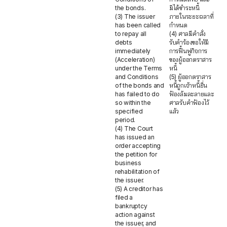
the bonds.
มิได้ชำระหนี้
(3) The issuer
ภายในระยะเวลาที่
has been called
กำหนด
to repay all
(4) ศาลมีคำสั่ง
debts
รับคำร้องขอให้มี
immediately
การฟื้นฟูกิจการ
(Acceleration)
ของผู้ออกตราสาร
under the Terms
หนี้
and Conditions
(5) ผู้ออกตราสาร
of the bonds and
หนี้ถูกเจ้าหนี้ยื่น
has failed to do
ฟ้องล้มละลายและ
so within the
ศาลรับคำฟ้องไว้
specified
แล้ว
period.
(4) The Court
has issued an
order accepting
the petition for
business
rehabilitation of
the issuer.
(5) A creditor has
filed a
bankruptcy
action against
the issuer, and