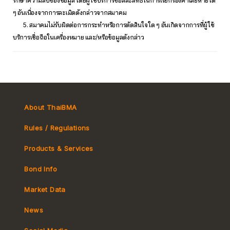
รักษาความลับของข้อมูล โดยผู้ใช้บริการขอสละสิทธิ์ในการเรียกร้องค่าเสียหายใด
ๆ อันเนื่องจากการละเมิดดังกล่าวจากสมาคม
5. สมาคมไม่รับผิดต่อการกระทำหรือการตัดสินใจใด ๆ อันเกิดจากการที่ผู้ใช้
บริการเชื่อถือในเครื่องหมาย และ/หรือข้อมูลดังกล่าว
About ThaiBMA
Rules / Regulations
Products & Services
Bond Info
Market Convention
Market Data
Tax
Yield Curve
News
MeBond