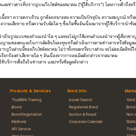
ูลและข่าวสารที่ปรากฏบนเว็บไซต์ของสมาคม (“ผู้ใช้บริการ”) โดยการเข้าถึงหรื
ึงเนื้อหา ความครบถ้วน ถูกต้องเหมาะสม ความเป็นปัจจุบัน ความสมบูรณ์ ห
มเสียหาย หรือความรับผิดใด ๆ ซึ่งเกิดขึ้นอันเนื่องมาจากผู้ใช้บริการนำข้อ
มว่าเป็นรูปแบบของคำแนะนำใด ๆ และจะไม่ถูกใช้แทนคำแนะนำจากผู้เชี่ยวชาญที
ละวิจารณญาณของตนเองในการตัดสินใจลงทุนหรือดำเนินการตามข่าวสารหรือข้อมู
ปรากฏในส่วนนี้ของเว็บไซต์สมาคม ไม่ว่าทั้งหมดหรือบางส่วน จะไม่ละเมิดสิทธ
เรียกร้องค่าเสียหายใด ๆ อันเนื่องจากการละเมิดดังกล่าวจากสมาคม
้บริการเชื่อถือในข่าวสาร และ/หรือข้อมูลดังกล่าว
Products & Services
Bond Info
Marke
ThaiBMA Training
Issuer Search
Yield
iBond
Registered Bond
Bond 
Bond Registration
Auction & Result
Non-r
MeBond
Corporate Calendar
Stati
API Service
Thai