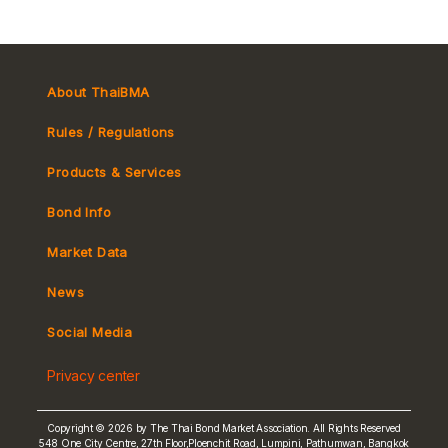
About ThaiBMA
Rules / Regulations
Products & Services
Bond Info
Market Convention
Market Data
Tax
Yield Curve
News
MeBond
Social Media
Non-resident Flows
Privacy center
e-bookbuilding
Copyright © 2026 by The Thai Bond Market Association. All Rights Reserved
548 One City Centre, 27th Floor,Ploenchit Road, Lumpini, Pathumwan, Bangkok