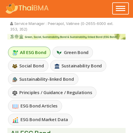
Toggle
navigatio
Service Manager :
Peerapol, Vatinee (0-2655-6000 ext.
353, 352)
All ESG Bond
Green Bond
Social Bond
Sustainability Bond
Sustainability-linked Bond
Principles / Guidance / Regulations
ESG Bond Articles
ESG Bond Market Data