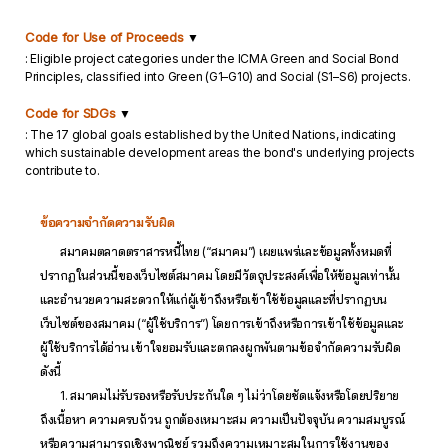
Code for Use of Proceeds
▼
: Eligible project categories under the ICMA Green and Social Bond
Principles, classified into Green (G1–G10) and Social (S1–S6) projects.
Code for SDGs
▼
: The 17 global goals established by the United Nations, indicating
which sustainable development areas the bond's underlying projects
contribute to.
ข้อความจำกัดความรับผิด
สมาคมตลาดตราสารหนี้ไทย (“สมาคม”) เผยแพร่และข้อมูลทั้งหมดที่
ปรากฏในส่วนนี้ของเว็บไซต์สมาคม โดยมีวัตถุประสงค์เพื่อให้ข้อมูลเท่านั้น
และอำนวยความสะดวกให้แก่ผู้เข้าถึงหรือเข้าใช้ข้อมูลและที่ปรากฏบน
เว็บไซต์ของสมาคม (“ผู้ใช้บริการ”) โดยการเข้าถึงหรือการเข้าใช้ข้อมูลและ
ผู้ใช้บริการได้อ่าน เข้าใจยอมรับและตกลงผูกพันตามข้อจำกัดความรับผิด
ดังนี้
1. สมาคมไม่รับรองหรือรับประกันใด ๆ ไม่ว่าโดยชัดแจ้งหรือโดยปริยาย
ถึงเนื้อหา ความครบถ้วน ถูกต้องเหมาะสม ความเป็นปัจจุบัน ความสมบูรณ์
หรือความสามารถเชิงพาณิชย์ รวมถึงความเหมาะสมในการใช้งานของ