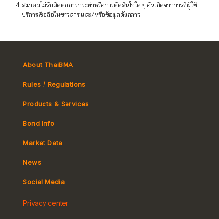
สมาคมไม่รับผิดต่อการกระทำหรือการตัดสินใจใด ๆ อันเกิดจากการที่ผู้ใช้
บริการเชื่อถือในข่าวสาร และ/หรือข้อมูลดังกล่าว
About ThaiBMA
Rules / Regulations
Products & Services
Bond Info
Market Convention
Market Data
Tax
Yield Curve
News
MeBond
Social Media
Non-resident Flows
Privacy center
e-bookbuilding