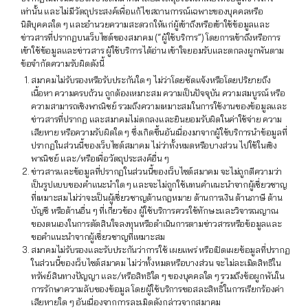
เท่านั้น และไม่มีวัตถุประสงค์เพื่อแก้ไขสถานการณ์เฉพาะของบุคคลหรือ
นิติบุคคลใด ๆ และอำนวยความสะดวกให้แก่ผู้เข้าถึงหรือเข้าใช้ข้อมูลและ
ข่าวสารที่ปรากฏบนเว็บไซต์ของสมาคม (“ผู้ใช้บริการ”) โดยการเข้าถึงหรือการ
เข้าใช้ข้อมูลและข่าวสาร ผู้ใช้บริการได้อ่าน เข้าใจยอมรับและตกลงผูกพันตาม
ข้อจำกัดความรับผิดดังนี้
สมาคมไม่รับรองหรือรับประกันใด ๆ ไม่ว่าโดยชัดแจ้งหรือโดยปริยายถึง
เนื้อหา ความครบถ้วน ถูกต้องเหมาะสม ความเป็นปัจจุบัน ความสมบูรณ์ หรือ
ความสามารถเชิงพาณิชย์ รวมถึงความเหมาะสมในการใช้งานของข้อมูลและ
ข่าวสารที่ปรากฏ และสมาคมไม่ตกลงและยินยอมรับผิดในค่าใช้จ่าย ความ
เสียหาย หรือความรับผิดใด ๆ ซึ่งเกิดขึ้นอันเนื่องมาจากผู้ใช้บริการนำข้อมูลที่
ปรากฏในส่วนนี้ของเว็บไซต์สมาคม ไม่ว่าทั้งหมดหรือบางส่วน ไปใช้ในเชิง
พาณิชย์ และ/หรือเพื่อวัตถุประสงค์อื่น ๆ
ข่าวสารและข้อมูลที่ปรากฏในส่วนนี้ของเว็บไซต์สมาคม จะไม่ถูกตีความว่า
เป็นรูปแบบของคำแนะนำใด ๆ และจะไม่ถูกใช้แทนคำแนะนำจากผู้เชี่ยวชาญ
ที่เหมาะสมไม่ว่าจะเป็นผู้เชี่ยวชาญด้านกฎหมาย ด้านการเงิน ด้านภาษี ด้าน
บัญชี หรือด้านอื่น ๆ ที่เกี่ยวข้อง ผู้ใช้บริการควรใช้ทักษะและวิจารณญาณ
ของตนเองในการตัดสินใจลงทุนหรือดำเนินการตามข่าวสารหรือข้อมูลและ
ขอคำแนะนำจากผู้เชี่ยวชาญที่เหมาะสม
สมาคมไม่รับรองและรับประกันว่าการใช้ เผยแพร่ หรือเปิดเผยข้อมูลที่ปรากฏ
ในส่วนนี้ของเว็บไซต์สมาคม ไม่ว่าทั้งหมดหรือบางส่วน จะไม่ละเมิดสิทธิใน
ทรัพย์สินทางปัญญา และ/หรือสิทธิใด ๆ ของบุคคลใด ๆ รวมถึงข้อผูกพันใน
การรักษาความลับของข้อมูล โดยผู้ใช้บริการขอสละสิทธิ์ในการเรียกร้องค่า
เสียหายใด ๆ อันเนื่องจากการละเมิดดังกล่าวจากสมาคม