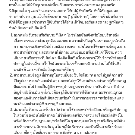
เท่านั้น และไม่มีวัตถุประสงค์เพื่อแก้ไขสถานการณ์เฉพาะของบุคคลหรือ
นิติบุคคลใด ๆ และอำนวยความสะดวกให้แก่ผู้เข้าถึงหรือเข้าใช้ข้อมูลและ
ข่าวสารที่ปรากฏบนเว็บไซต์ของสมาคม (“ผู้ใช้บริการ”) โดยการเข้าถึงหรือการ
เข้าใช้ข้อมูลและข่าวสาร ผู้ใช้บริการได้อ่าน เข้าใจยอมรับและตกลงผูกพันตาม
ข้อจำกัดความรับผิดดังนี้
สมาคมไม่รับรองหรือรับประกันใด ๆ ไม่ว่าโดยชัดแจ้งหรือโดยปริยายถึง
เนื้อหา ความครบถ้วน ถูกต้องเหมาะสม ความเป็นปัจจุบัน ความสมบูรณ์ หรือ
ความสามารถเชิงพาณิชย์ รวมถึงความเหมาะสมในการใช้งานของข้อมูลและ
ข่าวสารที่ปรากฏ และสมาคมไม่ตกลงและยินยอมรับผิดในค่าใช้จ่าย ความ
เสียหาย หรือความรับผิดใด ๆ ซึ่งเกิดขึ้นอันเนื่องมาจากผู้ใช้บริการนำข้อมูลที่
ปรากฏในส่วนนี้ของเว็บไซต์สมาคม ไม่ว่าทั้งหมดหรือบางส่วน ไปใช้ในเชิง
พาณิชย์ และ/หรือเพื่อวัตถุประสงค์อื่น ๆ
ข่าวสารและข้อมูลที่ปรากฏในส่วนนี้ของเว็บไซต์สมาคม จะไม่ถูกตีความว่า
เป็นรูปแบบของคำแนะนำใด ๆ และจะไม่ถูกใช้แทนคำแนะนำจากผู้เชี่ยวชาญ
ที่เหมาะสมไม่ว่าจะเป็นผู้เชี่ยวชาญด้านกฎหมาย ด้านการเงิน ด้านภาษี ด้าน
บัญชี หรือด้านอื่น ๆ ที่เกี่ยวข้อง ผู้ใช้บริการควรใช้ทักษะและวิจารณญาณ
ของตนเองในการตัดสินใจลงทุนหรือดำเนินการตามข่าวสารหรือข้อมูลและ
ขอคำแนะนำจากผู้เชี่ยวชาญที่เหมาะสม
สมาคมไม่รับรองและรับประกันว่าการใช้ เผยแพร่ หรือเปิดเผยข้อมูลที่ปรากฏ
ในส่วนนี้ของเว็บไซต์สมาคม ไม่ว่าทั้งหมดหรือบางส่วน จะไม่ละเมิดสิทธิใน
ทรัพย์สินทางปัญญา และ/หรือสิทธิใด ๆ ของบุคคลใด ๆ รวมถึงข้อผูกพันใน
การรักษาความลับของข้อมูล โดยผู้ใช้บริการขอสละสิทธิ์ในการเรียกร้องค่า
เสียหายใด ๆ อันเนื่องจากการละเมิดดังกล่าวจากสมาคม