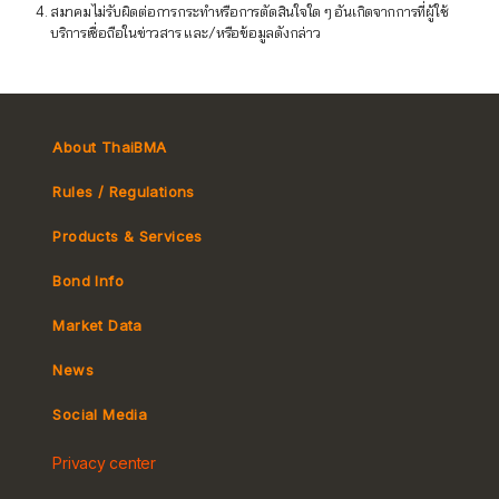
สมาคมไม่รับผิดต่อการกระทำหรือการตัดสินใจใด ๆ อันเกิดจากการที่ผู้ใช้
บริการเชื่อถือในข่าวสาร และ/หรือข้อมูลดังกล่าว
About ThaiBMA
Rules / Regulations
Products & Services
Bond Info
Market Convention
Market Data
Tax
Yield Curve
News
MeBond
Social Media
Non-resident Flows
Privacy center
e-bookbuilding