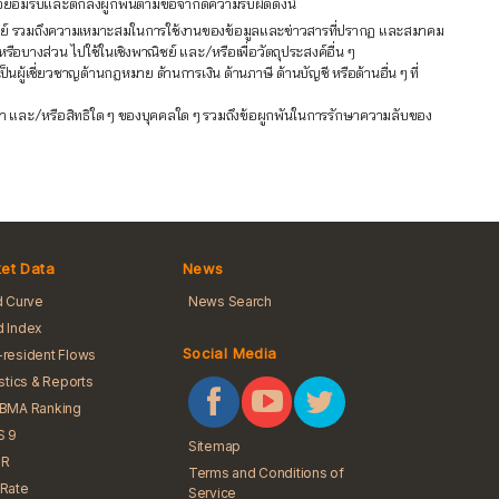
ข้าใจยอมรับและตกลงผูกพันตามข้อจำกัดความรับผิดดังนี้
าณิชย์ รวมถึงความเหมาะสมในการใช้งานของข้อมูลและข่าวสารที่ปรากฏ และสมาคม
หรือบางส่วน ไปใช้ในเชิงพาณิชย์ และ/หรือเพื่อวัตถุประสงค์อื่น ๆ
้เชี่ยวชาญด้านกฎหมาย ด้านการเงิน ด้านภาษี ด้านบัญชี หรือด้านอื่น ๆ ที่
ัญญา และ/หรือสิทธิใด ๆ ของบุคคลใด ๆ รวมถึงข้อผูกพันในการรักษาความลับของ
et Data
News
d Curve
News Search
 Index
Social Media
resident Flows
istics & Reports
iBMA Ranking
S 9
Sitemap
R
Terms and Conditions of
Rate
Service