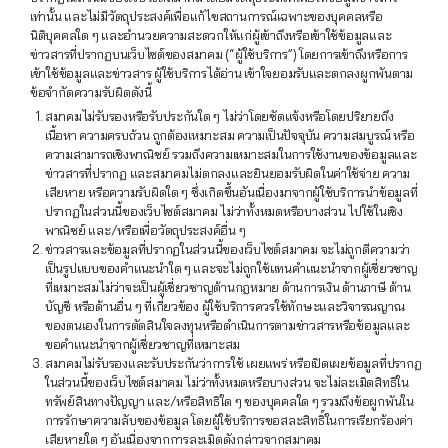
เท่านั้น และไม่มีวัตถุประสงค์เพื่อแก้ไขสถานการณ์เฉพาะของบุคคลหรือ
นิติบุคคลใด ๆ และอำนวยความสะดวกให้แก่ผู้เข้าถึงหรือเข้าใช้ข้อมูลและ
ข่าวสารที่ปรากฏบนเว็บไซต์ของสมาคม (“ผู้ใช้บริการ”) โดยการเข้าถึงหรือการ
เข้าใช้ข้อมูลและข่าวสาร ผู้ใช้บริการได้อ่าน เข้าใจยอมรับและตกลงผูกพันตาม
ข้อจำกัดความรับผิดดังนี้
สมาคมไม่รับรองหรือรับประกันใด ๆ ไม่ว่าโดยชัดแจ้งหรือโดยปริยายถึง
เนื้อหา ความครบถ้วน ถูกต้องเหมาะสม ความเป็นปัจจุบัน ความสมบูรณ์ หรือ
ความสามารถเชิงพาณิชย์ รวมถึงความเหมาะสมในการใช้งานของข้อมูลและ
ข่าวสารที่ปรากฏ และสมาคมไม่ตกลงและยินยอมรับผิดในค่าใช้จ่าย ความ
เสียหาย หรือความรับผิดใด ๆ ซึ่งเกิดขึ้นอันเนื่องมาจากผู้ใช้บริการนำข้อมูลที่
ปรากฏในส่วนนี้ของเว็บไซต์สมาคม ไม่ว่าทั้งหมดหรือบางส่วน ไปใช้ในเชิง
พาณิชย์ และ/หรือเพื่อวัตถุประสงค์อื่น ๆ
ข่าวสารและข้อมูลที่ปรากฏในส่วนนี้ของเว็บไซต์สมาคม จะไม่ถูกตีความว่า
เป็นรูปแบบของคำแนะนำใด ๆ และจะไม่ถูกใช้แทนคำแนะนำจากผู้เชี่ยวชาญ
ที่เหมาะสมไม่ว่าจะเป็นผู้เชี่ยวชาญด้านกฎหมาย ด้านการเงิน ด้านภาษี ด้าน
บัญชี หรือด้านอื่น ๆ ที่เกี่ยวข้อง ผู้ใช้บริการควรใช้ทักษะและวิจารณญาณ
ของตนเองในการตัดสินใจลงทุนหรือดำเนินการตามข่าวสารหรือข้อมูลและ
ขอคำแนะนำจากผู้เชี่ยวชาญที่เหมาะสม
สมาคมไม่รับรองและรับประกันว่าการใช้ เผยแพร่ หรือเปิดเผยข้อมูลที่ปรากฏ
ในส่วนนี้ของเว็บไซต์สมาคม ไม่ว่าทั้งหมดหรือบางส่วน จะไม่ละเมิดสิทธิใน
ทรัพย์สินทางปัญญา และ/หรือสิทธิใด ๆ ของบุคคลใด ๆ รวมถึงข้อผูกพันใน
การรักษาความลับของข้อมูล โดยผู้ใช้บริการขอสละสิทธิ์ในการเรียกร้องค่า
เสียหายใด ๆ อันเนื่องจากการละเมิดดังกล่าวจากสมาคม