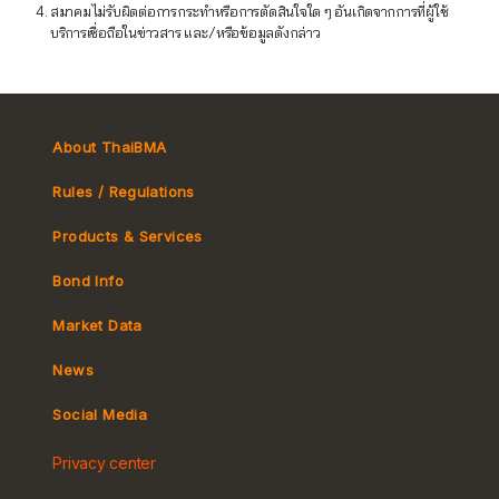
สมาคมไม่รับผิดต่อการกระทำหรือการตัดสินใจใด ๆ อันเกิดจากการที่ผู้ใช้
บริการเชื่อถือในข่าวสาร และ/หรือข้อมูลดังกล่าว
About ThaiBMA
Rules / Regulations
Products & Services
Bond Info
Market Convention
Market Data
Tax
Yield Curve
News
MeBond
Social Media
Non-resident Flows
Privacy center
e-bookbuilding